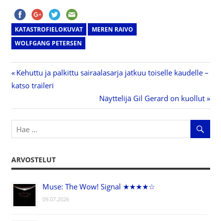
KATASTROFIELOKUVAT
MEREN RAIVO
WOLFGANG PETERSEN
Previous
Kehuttu ja palkittu sairaalasarja jatkuu toiselle kaudelle –
Artikkelien
katso traileri
Post:
Next
Näyttelijä Gil Gerard on kuollut
selaus
Post:
ARVOSTELUT
Muse: The Wow! Signal ★★★★☆
09.07.2026