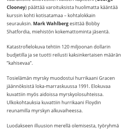
Clooney
) päättää varoituksista huolimatta kääntää
kurssin kohti kotisatamaa – kohtalokkain
seurauksin.
Mark Wahlberg
esittää Bobby
Shatfordia, miehistön kokemattominta jäsentä.
Katastrofielokuva tehtiin 120 miljoonan dollarin
budjetilla ja se tuotti reilusti kaksinkertaisen määrän
”kahisevaa”.
Tosielämän myrsky muodostui hurrikaani Gracen
jäännöksistä loka-marraskuussa 1991. Elokuvaa
kuvattiin myös aidoissa myrskyolosuhteissa.
Ulkokohtauksia kuvattiin hurrikaani Floydin
reunamilla myrskyn alkuvaiheessa.
Luodakseen illuusion merellä olemisesta, työryhmä