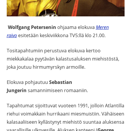
Wolfgang Petersenin
ohjaama elokuva
Meren
raivo
esitetään keskiviikkona TV5:llä klo 21.00.
Tositapahtumiin perustuva elokuva kertoo
miekkakalaa pyytävän kalastusaluksen miehistöstä,
joka joutuu hirmumyrskyn armoille.
Elokuva pohjautuu
Sebastian
Jungerin
samannimiseen romaaniin.
Tapahtumat sijoittuvat vuoteen 1991, jolloin Atlantilla
riehui voimakkain hurrikaani miesmuistiin. Vähäiseen
kalasaaliiseen kyllästynyt miehistö suuntaa aluksensa
vaarallisille ulkovesille. Aluksen kapteeni (
George