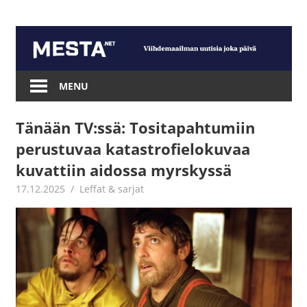
Skip
to
content
Mesta.net
MENU
Tänään TV:ssä: Tositapahtumiin
perustuvaa katastrofielokuvaa
kuvattiin aidossa myrskyssä
17.12.2025
Jouni Hirn
Leffat & sarjat