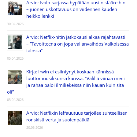
Arvio: Ivalo-sarjassa hypätään uusiin sfääreihin
– juonen uskottavuus on viidennen kauden
heikko lenkki
30.04.2026
Arvio: Netflix-hitin jatkokausi alkaa räjähtävästi
– ”Tavoitteena on jopa vallanvaihdos Valkoisessa
talossa”
05.04.2026
Kirja: Irwin ei esiintynyt koskaan kännissä
luottomuusikkonsa kanssa: ”Välillä viinaa meni
ja rahaa paloi ilmiliekeissä niin kauan kuin sitä
oli”
03.04.2026
Arvio: Netflixin leffauutuus tarjoilee suhteellisen
ronskisti verta ja suolenpätkiä
20.03.2026