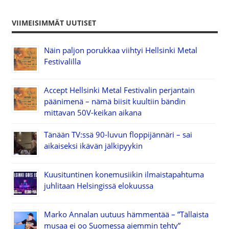
VIIMEISIMMÄT UUTISET
Näin paljon porukkaa viihtyi Hellsinki Metal
Festivalilla
Accept Hellsinki Metal Festivalin perjantain
päänimenä – nämä biisit kuultiin bändin
mittavan 50V-keikan aikana
Tänään TV:ssä 90-luvun floppijännäri – sai
aikaiseksi ikävän jälkipyykin
Kuusituntinen konemusiikin ilmaistapahtuma
juhlitaan Helsingissä elokuussa
Marko Annalan uutuus hämmentää – ”Tällaista
musaa ei oo Suomessa aiemmin tehty”