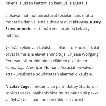
rakensi aluksen keittiötilan keinuvalle alustalle.
Elokuvan hahmot perustuvat tosielämään, mutta
monet heidän välisistä suhteista ovat fiktiivisiä.
Rusty
Schwimmerin
esittämä Irene on ainoa keksitty
hahmo.
Yksikään elokuvan kaloista ei ollut aito. Kuolleet kalat
olivat kumisia ja elävät animoituja. Ohjaaja Wolfgang
Petersen oli intohimoinen eläinten oikeuksien
kannattaja. American Humane Association valvoi,
että kuvauksissa noudatetaan eläinten oikeuksia.
Nicolas Cage
nimettiin alun perin Bobby Shatfordin
rooliin toiseksi päähenkilöksi, mutta hänen oli pakko
vetäytyä roolistaan muiden töidensä vuoksi.