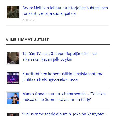
Arvio: Netflixin leffauutuus tarjoilee suhteellisen
ronskisti verta ja suolenpätkiä
20.03.2026
VIIMEISIMMÄT UUTISET
Tänään TV:ssä 90-luvun floppijännäri – sai
aikaiseksi ikävän jälkipyykin
Kuusituntinen konemusiikin ilmaistapahtuma
juhlitaan Helsingissä elokuussa
Marko Annalan uutuus hämmentää – ”Tällaista
musaa ei oo Suomessa aiemmin tehty”
”Halusimme tehdä albumin, joka on käsityötä” –