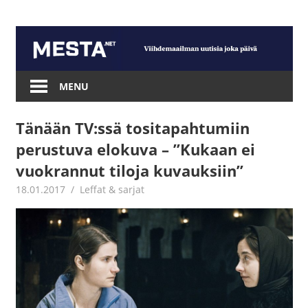
Skip
to
content
Mesta.net
MENU
Tänään TV:ssä tositapahtumiin
perustuva elokuva – ”Kukaan ei
vuokrannut tiloja kuvauksiin”
18.01.2017
Jouni Hirn
Leffat & sarjat