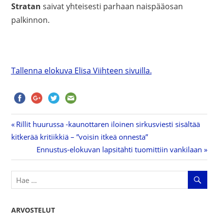
Stratan
saivat yhteisesti parhaan naispääosan
palkinnon.
Tallenna elokuva Elisa Viihteen sivuilla.
Previous
Rillit huurussa -kaunottaren iloinen sirkusviesti sisältää
Artikkelien
kitkerää kritiikkiä – ”voisin itkeä onnesta”
Post:
Next
Ennustus-elokuvan lapsitähti tuomittiin vankilaan
selaus
Post:
ARVOSTELUT