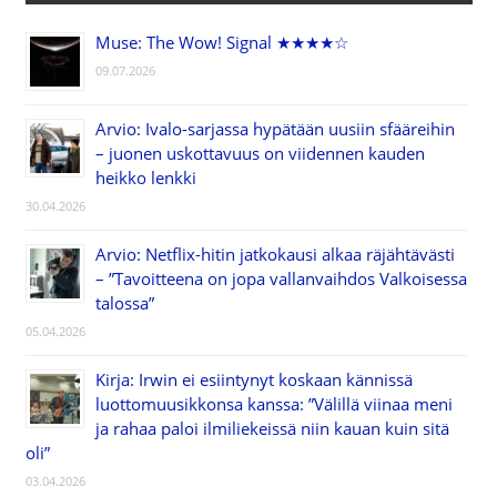
Muse: The Wow! Signal ★★★★☆
09.07.2026
Arvio: Ivalo-sarjassa hypätään uusiin sfääreihin
– juonen uskottavuus on viidennen kauden
heikko lenkki
30.04.2026
Arvio: Netflix-hitin jatkokausi alkaa räjähtävästi
– ”Tavoitteena on jopa vallanvaihdos Valkoisessa
talossa”
05.04.2026
Kirja: Irwin ei esiintynyt koskaan kännissä
luottomuusikkonsa kanssa: ”Välillä viinaa meni
ja rahaa paloi ilmiliekeissä niin kauan kuin sitä
oli”
03.04.2026