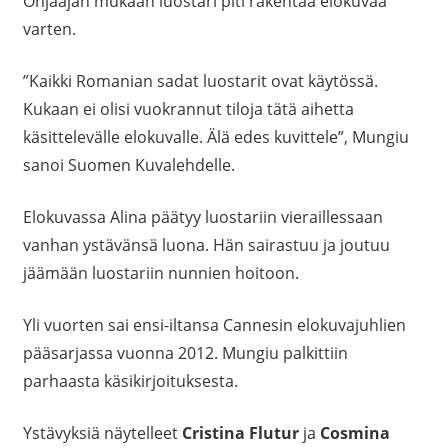
Ohjaajan mukaan luostari piti rakentaa elokuvaa
varten.
”Kaikki Romanian sadat luostarit ovat käytössä.
Kukaan ei olisi vuokrannut tiloja tätä aihetta
käsittelevälle elokuvalle. Älä edes kuvittele”, Mungiu
sanoi Suomen Kuvalehdelle.
Elokuvassa Alina päätyy luostariin vieraillessaan
vanhan ystävänsä luona. Hän sairastuu ja joutuu
jäämään luostariin nunnien hoitoon.
Yli vuorten sai ensi-iltansa Cannesin elokuvajuhlien
pääsarjassa vuonna 2012. Mungiu palkittiin
parhaasta käsikirjoituksesta.
Ystävyksiä näytelleet
Cristina Flutur
ja
Cosmina