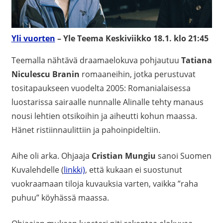
Yli vuorten
– Yle Teema Keskiviikko 18.1. klo 21:45
Teemalla nähtävä draamaelokuva pohjautuu
Tatiana
Niculescu Branin
romaaneihin, jotka perustuvat
tositapaukseen vuodelta 2005: Romanialaisessa
luostarissa sairaalle nunnalle Alinalle tehty manaus
nousi lehtien otsikoihin ja aiheutti kohun maassa.
Hänet ristiinnaulittiin ja pahoinpideltiin.
Aihe oli arka. Ohjaaja
Cristian Mungiu
sanoi Suomen
Kuvalehdelle (
linkki)
, että kukaan ei suostunut
vuokraamaan tiloja kuvauksia varten, vaikka ”raha
puhuu” köyhässä maassa.