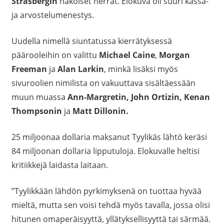
Strasbergin
näköiset herrat. Elokuva oli suuri kassa-
ja arvostelumenestys.
Uudella nimellä siuntatussa kierrätyksessä
päärooleihin on valittu
Michael Caine
,
Morgan
Freeman
ja
Alan Larkin
, minkä lisäksi myös
sivuroolien nimilista on vakuuttava sisältäessään
muun muassa
Ann-Margretin, John Ortizin, Kenan
Thompsonin
ja
Matt Dillonin.
25 miljoonaa dollaria maksanut Tyylikäs lähtö keräsi
84 miljoonan dollaria lipputuloja. Elokuvalle heltisi
kritiikkejä laidasta laitaan.
”Tyylikkään lähdön pyrkimyksenä on tuottaa hyvää
mieltä, mutta sen voisi tehdä myös tavalla, jossa olisi
hitunen omaperäisyyttä, yllätyksellisyyttä tai särmää.