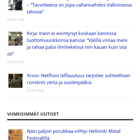
– ”Tavoitteena on jopa vallanvaihdos Valkoisessa
talossa”
05.04.2026
Kirja: Irwin ei esiintynyt koskaan kännissä
luottomuusikkonsa kanssa: ”Välillä viinaa meni
ja rahaa paloi ilmiliekeissä niin kauan kuin sitä
oli”
03.04.2026
Arvio: Netflixin leffauutuus tarjoilee suhteellisen
ronskisti verta ja suolenpätkiä
20.03.2026
VIIMEISIMMÄT UUTISET
Näin paljon porukkaa viihtyi Hellsinki Metal
Festivalilla