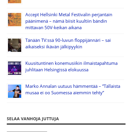
Accept Hellsinki Metal Festivalin perjantain
päänimenä – nämä biisit kuultiin bändin
mittavan 50V-keikan aikana
Tänään TV:ssä 90-luvun floppijännäri – sai
aikaiseksi ikävän jälkipyykin
Kuusituntinen konemusiikin ilmaistapahtuma
juhlitaan Helsingissä elokuussa
Marko Annalan uutuus hämmentää – ”Tällaista
musaa ei oo Suomessa aiemmin tehty”
SELAA VANHOJA JUTTUJA