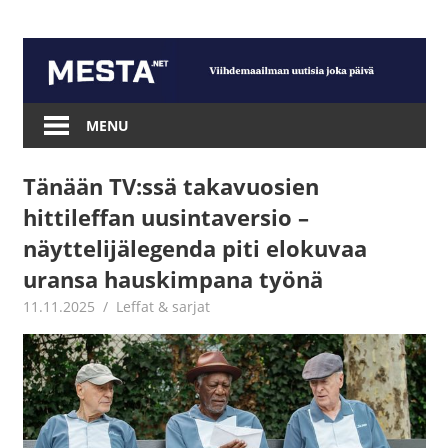
Skip
to
content
Mesta.net
MENU
Tänään TV:ssä takavuosien
hittileffan uusintaversio –
näyttelijälegenda piti elokuvaa
uransa hauskimpana työnä
11.11.2025
Jouni Hirn
Leffat & sarjat