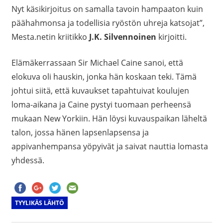
Nyt käsikirjoitus on samalla tavoin hampaaton kuin
päähahmonsa ja todellisia ryöstön uhreja katsojat”,
Mesta.netin kriitikko
J.K. Silvennoinen
kirjoitti.
Elämäkerrassaan Sir Michael Caine sanoi, että
elokuva oli hauskin, jonka hän koskaan teki. Tämä
johtui siitä, että kuvaukset tapahtuivat koulujen
loma-aikana ja Caine pystyi tuomaan perheensä
mukaan New Yorkiin. Hän löysi kuvauspaikan läheltä
talon, jossa hänen lapsenlapsensa ja
appivanhempansa yöpyivät ja saivat nauttia lomasta
yhdessä.
TYYLIKÄS LÄHTÖ