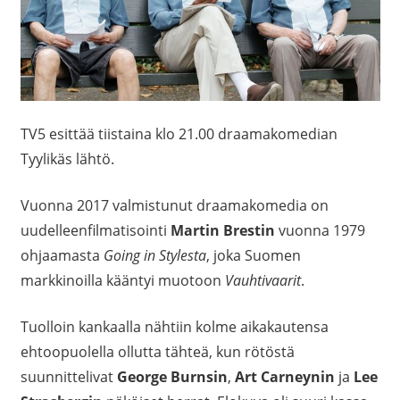
TV5 esittää tiistaina klo 21.00 draamakomedian
Tyylikäs lähtö.
Vuonna 2017 valmistunut draamakomedia on
uudelleenfilmatisointi
Martin Brestin
vuonna 1979
ohjaamasta
Going in Stylesta
, joka Suomen
markkinoilla kääntyi muotoon
Vauhtivaarit
.
Tuolloin kankaalla nähtiin kolme aikakautensa
ehtoopuolella ollutta tähteä, kun rötöstä
suunnittelivat
George Burnsin
,
Art Carneynin
ja
Lee