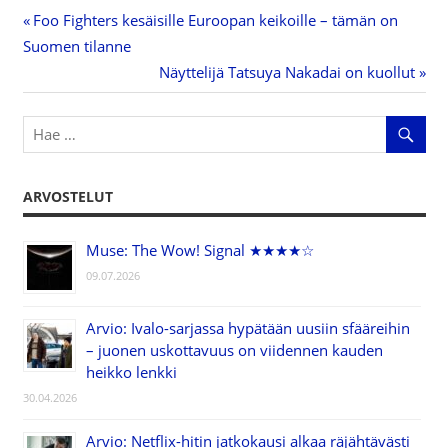
Previous
Foo Fighters kesäisille Euroopan keikoille – tämän on
Artikkelien
Suomen tilanne
Post:
Next
Näyttelijä Tatsuya Nakadai on kuollut
selaus
Post:
ARVOSTELUT
Muse: The Wow! Signal ★★★★☆
09.07.2026
Arvio: Ivalo-sarjassa hypätään uusiin sfääreihin
– juonen uskottavuus on viidennen kauden
heikko lenkki
30.04.2026
Arvio: Netflix-hitin jatkokausi alkaa räjähtävästi