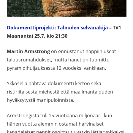
Dokumenttiprojekti: Talouden selvänäkijä
– TV1
Maanantai 25.7. klo 21:30
Martin Armstrong
on ennustanut nappiin useat
talousromahdukset, mutta hänet on tuomittu
pyramidihuijauksesta 12 vuodeksi vankilaan.
Ykkösellä nähtävä dokumentti kertoo sekä
ristiriitaisesta miehestä että maailmantalouden
hyväksytystä manipuloinnista.
Armstrongista tuli 15-vuotiaana miljonääri, kun
hänen vuotta aiemmin ostamat harvinaiset
kanadalaiset pennit osoittautuivatkin jättiarvokkaiksi.