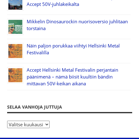
Accept 50V-juhlakeikalta
Mikkelin Dinosaurockin nuorisoversio juhlitaan
torstaina
Näin paljon porukkaa viihtyi Hellsinki Metal
Festivalilla
Accept Hellsinki Metal Festivalin perjantain
päänimenä – nämä biisit kuultiin bändin
mittavan 50V-keikan aikana
SELAA VANHOJA JUTTUJA
S
e