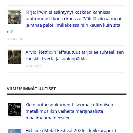
Kirja: Irwin ei esiintynyt koskaan kännissä
luottomuusikkonsa kanssa: ”Välillä viinaa meni
ja rahaa paloi ilmiliekeissä niin kauan kuin sitä
oli”
03.04.2026
Arvio: Netflixin leffauutuus tarjoilee suhteellisen
ronskisti verta ja suolenpätkiä
20.03.2026
VIIMEISIMMÄT UUTISET
Yle:n uutuusdokumentti seuraa kotimaisen
metallimusiikin vaiheita marginaalista
maailmanmaineeseen
Hellsinki Metal Festival 2026 – keikkaraportti