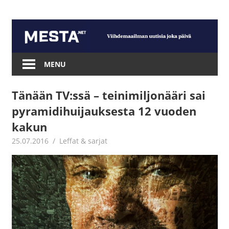
Skip
to
content
Mesta.net
MENU
Tänään TV:ssä – teinimiljonääri sai
pyramidihuijauksesta 12 vuoden
kakun
25.07.2016
Jouni Hirn
Leffat & sarjat