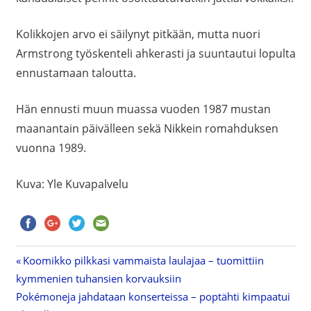
Kolikkojen arvo ei säilynyt pitkään, mutta nuori
Armstrong työskenteli ahkerasti ja suuntautui lopulta
ennustamaan taloutta.
Hän ennusti muun muassa vuoden 1987 mustan
maanantain päivälleen sekä Nikkein romahduksen
vuonna 1989.
Kuva: Yle Kuvapalvelu
Previous
Koomikko pilkkasi vammaista laulajaa – tuomittiin
Artikkelien
kymmenien tuhansien korvauksiin
Post:
Next
Pokémoneja jahdataan konserteissa – poptähti kimpaatui
selaus