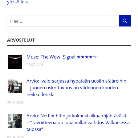
Post:
yleisölle
ARVOSTELUT
Muse: The Wow! Signal ★★★★☆
09.07.2026
Arvio: Ivalo-sarjassa hypätään uusiin sfääreihin
– juonen uskottavuus on viidennen kauden
heikko lenkki
30.04.2026
Arvio: Netflix-hitin jatkokausi alkaa räjähtävästi
– ”Tavoitteena on jopa vallanvaihdos Valkoisessa
talossa”
05.04.2026