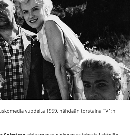
kauskomedia vuodelta 1959, nähdään torstaina TV1:n
le Salmisen
ohjaamassa elokuvassa johtaja Lehtelän