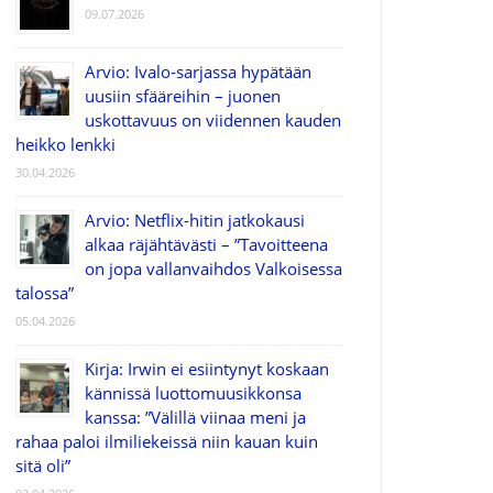
09.07.2026
Arvio: Ivalo-sarjassa hypätään
uusiin sfääreihin – juonen
uskottavuus on viidennen kauden
heikko lenkki
30.04.2026
Arvio: Netflix-hitin jatkokausi
alkaa räjähtävästi – ”Tavoitteena
on jopa vallanvaihdos Valkoisessa
talossa”
05.04.2026
Kirja: Irwin ei esiintynyt koskaan
kännissä luottomuusikkonsa
kanssa: ”Välillä viinaa meni ja
rahaa paloi ilmiliekeissä niin kauan kuin
sitä oli”