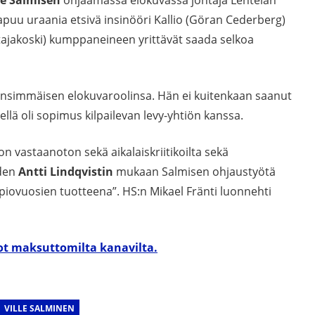
apuu uraania etsivä insinööri Kallio (Göran Cederberg)
atajakoski) kumppaneineen yrittävät saada selkoa
ensimmäisen elokuvaroolinsa. Hän ei kuitenkaan saanut
ellä oli sopimus kilpailevan levy-yhtiön kanssa.
 vastaanoton sekä aikalaiskriitikoilta sekä
den
Antti Lindqvistin
mukaan Salmisen ohjaustyötä
piovuosien tuotteena”. HS:n Mikael Fränti luonnehti
ot maksuttomilta kanavilta.
VILLE SALMINEN