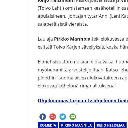
(Toivo Lahti) omistamaan kesähotelliin sa
apulaisineen. Johtajan tytär Anni (Leni K
salaperäisistä vieraista.
Laulaja
Pirkko Mannola
teki elokuvassa 
esittää Toivo Kärjen sävellyksiä, koska hän
Elonet-sivuston mukaan elokuva sai huonon
myöhemmiltä arvostelijoiltaan. Katso-leh
pidettiin ”suomalaisen elokuvataiteen rap
elokuvaa”köhelönä rimanalituksena”.
Ohjelmaopas tarjoaa tv-ohjelmien tied
KOMEDIA
PIRKKO MANNILA
REIJO HELISMAA