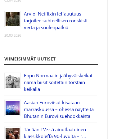
03.04.2026
Arvio: Netflixin leffauutuus
tarjoilee suhteellisen ronskisti
verta ja suolenpätkiä
20.03.2026
VIIMEISIMMÄT UUTISET
Eppu Normaalin jäähyväiskeikat –
nämä biisit soitettiin torstain
keikalla
Aasian Euroviisut kisataan
marraskuussa – ohessa näytteitä
Bhutanin Euroviisuehdokkaista
Tänään TV:ssä ainutlaatuinen
klassikkoleffa 90-luvulta – ”…