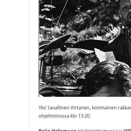
Yks’ tavallinen Virtanen, kotimainen rak
ohjelmistossa klo 13.20.
Reijo Helismaan
käsikirjoittamassa ja
Vil