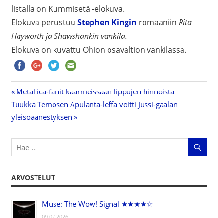
listalla on Kummisetä -elokuva.
Elokuva perustuu
Stephen Kingin
romaaniin
Rita
Hayworth ja Shawshankin vankila.
Elokuva on kuvattu Ohion osavaltion vankilassa.
Previous
Metallica-fanit käärmeissään lippujen hinnoista
Artikkelien
Next
Tuukka Temosen Apulanta-leffa voitti Jussi-gaalan
Post:
Post:
yleisöäänestyksen
selaus
ARVOSTELUT
Muse: The Wow! Signal ★★★★☆
09.07.2026