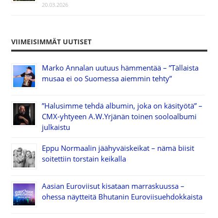
20.03.2026
VIIMEISIMMÄT UUTISET
Marko Annalan uutuus hämmentää – ”Tällaista
musaa ei oo Suomessa aiemmin tehty”
”Halusimme tehdä albumin, joka on käsityötä” –
CMX-yhtyeen A.W.Yrjänän toinen sooloalbumi
julkaistu
Eppu Normaalin jäähyväiskeikat – nämä biisit
soitettiin torstain keikalla
Aasian Euroviisut kisataan marraskuussa –
ohessa näytteitä Bhutanin Euroviisuehdokkaista