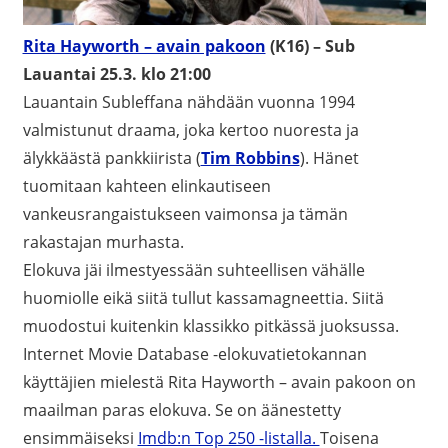
Rita Hayworth – avain pakoon
(K16) – Sub
Lauantai 25.3. klo 21:00
Lauantain Subleffana nähdään vuonna 1994
valmistunut draama, joka kertoo nuoresta ja
älykkäästä pankkiirista (
Tim Robbins
). Hänet
tuomitaan kahteen elinkautiseen
vankeusrangaistukseen vaimonsa ja tämän
rakastajan murhasta.
Elokuva jäi ilmestyessään suhteellisen vähälle
huomiolle eikä siitä tullut kassamagneettia. Siitä
muodostui kuitenkin klassikko pitkässä juoksussa.
Internet Movie Database -elokuvatietokannan
käyttäjien mielestä Rita Hayworth – avain pakoon on
maailman paras elokuva. Se on äänestetty
ensimmäiseksi
Imdb:n Top 250 -listalla.
Toisena