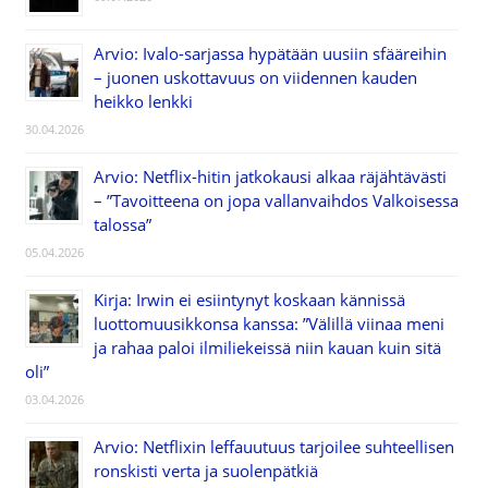
Arvio: Ivalo-sarjassa hypätään uusiin sfääreihin
– juonen uskottavuus on viidennen kauden
heikko lenkki
30.04.2026
Arvio: Netflix-hitin jatkokausi alkaa räjähtävästi
– ”Tavoitteena on jopa vallanvaihdos Valkoisessa
talossa”
05.04.2026
Kirja: Irwin ei esiintynyt koskaan kännissä
luottomuusikkonsa kanssa: ”Välillä viinaa meni
ja rahaa paloi ilmiliekeissä niin kauan kuin sitä
oli”
03.04.2026
Arvio: Netflixin leffauutuus tarjoilee suhteellisen
ronskisti verta ja suolenpätkiä