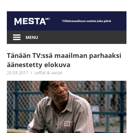
Skip
to
content
Mesta.net
MENU
Tänään TV:ssä maailman parhaaksi
äänestetty elokuva
25.03.2017
Jouni Hirn
Leffat & sarjat