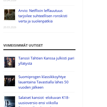
03.04.2026
Arvio: Netflixin leffauutuus
tarjoilee suhteellisen ronskisti
verta ja suolenpätkiä
20.03.2026
VIIMEISIMMÄT UUTISET
Tanssii Tähtien Kanssa julkisti pari
yllätystä
Suomiprogen klassikkoyhtye
lauantaina Tavastialla lähes 50
vuoden jälkeen
Salaiset kansiot -elokuvan K18-
uusioversio ensi viikolla