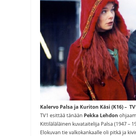
Kalervo Palsa ja Kuriton Käsi (K16) – TV1
TV1 esittää tänään
Pekka Lehdon
ohjaaman
Kittiläläläinen kuvataitelija Palsa (1947 – 1
Elokuvan tie valkokankaalle oli pitkä ja ki