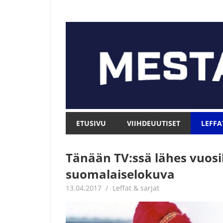
Skip
to
content
Mesta.net
Mesta.net
ETUSIVU
VIIHDEUUTISET
LEFFA
Tänään TV:ssä lähes vuosi
suomalaiselokuva
13.04.2017
Jouni Hirn
Leffat & sarjat