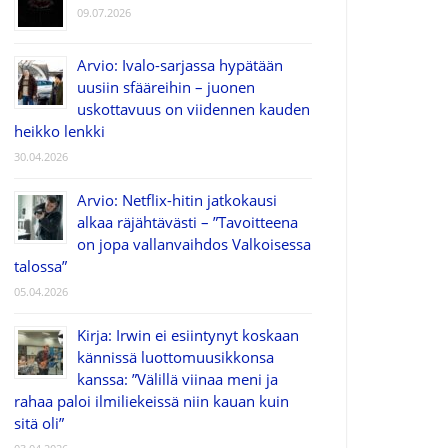
09.07.2026
Arvio: Ivalo-sarjassa hypätään
uusiin sfääreihin – juonen
uskottavuus on viidennen kauden
heikko lenkki
30.04.2026
Arvio: Netflix-hitin jatkokausi
alkaa räjähtävästi – ”Tavoitteena
on jopa vallanvaihdos Valkoisessa
talossa”
05.04.2026
Kirja: Irwin ei esiintynyt koskaan
kännissä luottomuusikkonsa
kanssa: ”Välillä viinaa meni ja
rahaa paloi ilmiliekeissä niin kauan kuin
sitä oli”