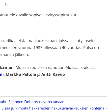
illa.
saanut elokuvalle sopivaa levityssopimusta.
ja radikaaleista maalauksistaan, joissa esiintyi usein
meeseen vuonna 1987 ollessaan 40-vuotias. Palsa on
emansa jälkeen.
ikainen
. Muissa rooleissa nähdään Muissa rooleissa
mi
,
Markku Peltola
ja
Antti Raivio
 -tähti Shannen Doherty näyttää tänään
Next
Lisää julkimoita hakkereiden nakukuvavarkauksien kohteina