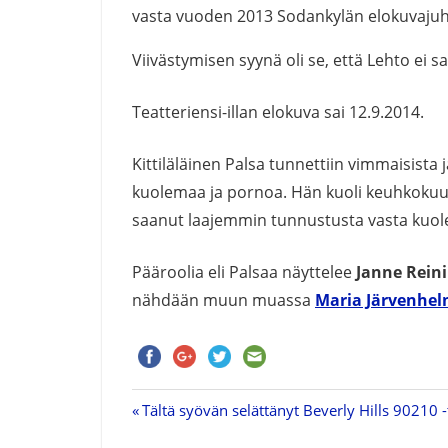
vasta vuoden 2013 Sodankylän elokuvajuhl
Viivästymisen syynä oli se, että Lehto ei 
Teatteriensi-illan elokuva sai 12.9.2014.
Kittiläläinen Palsa tunnettiin vimmaisista 
kuolemaa ja pornoa. Hän kuoli keuhkokuu
saanut laajemmin tunnustusta vasta kuol
Pääroolia eli Palsaa näyttelee
Janne Rein
nähdään muun muassa
Maria Järvenhel
Previous
Tältä syövän selättänyt Beverly Hills 90210
Artikkelien
Post: