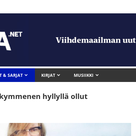
T & SARJAT
KIRJAT
MUSIIKKI
kymmenen hyllyllä ollut