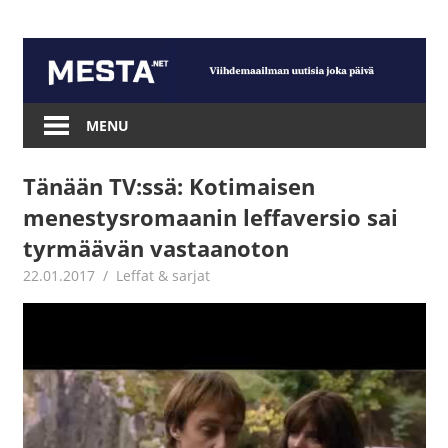
Skip
to
content
Mesta.net
MENU
Tänään TV:ssä: Kotimaisen
menestysromaanin leffaversio sai
tyrmäävän vastaanoton
22.01.2017
Jouni Hirn
Leffat & sarjat