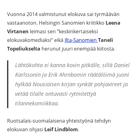
Vuonna 2014 valmistunut elokuva sai tyrmäävän
vastaanoton. Helsingin Sanomien kriitikko
Leena
Virtanen
leimasi sen ”keskinkertaiseksi
elokuvakomediaksi” eikä
Ilta-Sanomien
Taneli
Topeliukselta
herunut juuri enempää kiitosta.
Lähtökohta ei kanna kovin pitkälle, sillä
Daniel
Karlssonin ja
Erik Ahrnbomin räätälöimä juoni
hylkää Nousiaisen kirjan synkät pohjavireet ja
vetää tilalle ontuvasti rytmitettyä
tilannekomiikkaa.
Ruotsalais-suomalaisena yhteistyönä tehdyn
elokuvan ohjasi
Leif Lindblom
.