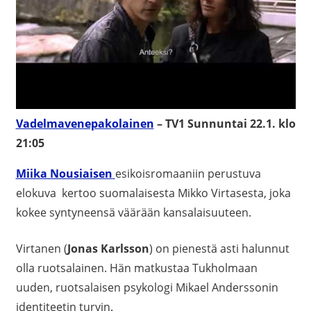
Vadelmavenepakolainen
– TV1 Sunnuntai 22.1. klo
21:05
Miika Nousiaisen
esikoisromaaniin perustuva
elokuva kertoo suomalaisesta Mikko Virtasesta, joka
kokee syntyneensä väärään kansalaisuuteen.
Virtanen (
Jonas Karlsson
) on pienestä asti halunnut
olla ruotsalainen. Hän matkustaa Tukholmaan
uuden, ruotsalaisen psykologi Mikael Anderssonin
identiteetin turvin.