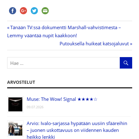
Previous
Tänään TV:ssä dokumentti Marshall-vahvistimesta –
Artikkelien
Lemmy vääntää nupit kaakkoon!
Post:
Next
Putouksella huikeat katsojaluvut
selaus
Post:
ARVOSTELUT
Muse: The Wow! Signal ★★★★☆
09.07.2026
Arvio: Ivalo-sarjassa hypätään uusiin sfääreihin
– juonen uskottavuus on viidennen kauden
heikko lenkki