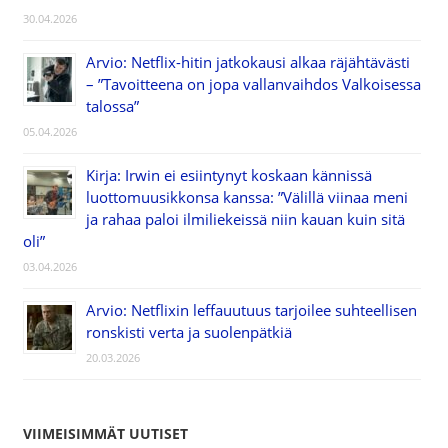
30.04.2026
Arvio: Netflix-hitin jatkokausi alkaa räjähtävästi
– ”Tavoitteena on jopa vallanvaihdos Valkoisessa
talossa”
05.04.2026
Kirja: Irwin ei esiintynyt koskaan kännissä
luottomuusikkonsa kanssa: ”Välillä viinaa meni
ja rahaa paloi ilmiliekeissä niin kauan kuin sitä
oli”
03.04.2026
Arvio: Netflixin leffauutuus tarjoilee suhteellisen
ronskisti verta ja suolenpätkiä
20.03.2026
VIIMEISIMMÄT UUTISET