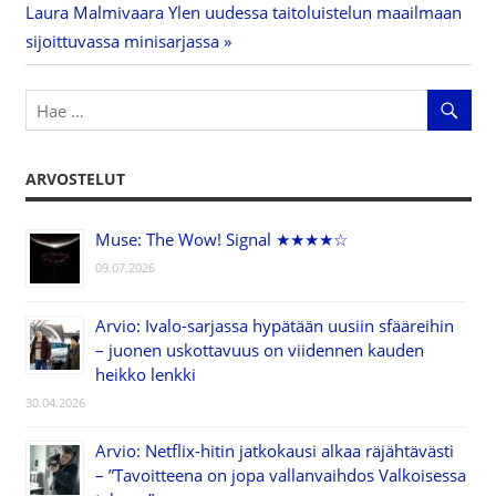
Next
Laura Malmivaara Ylen uudessa taitoluistelun maailmaan
selaus
Post:
sijoittuvassa minisarjassa
ARVOSTELUT
Muse: The Wow! Signal ★★★★☆
09.07.2026
Arvio: Ivalo-sarjassa hypätään uusiin sfääreihin
– juonen uskottavuus on viidennen kauden
heikko lenkki
30.04.2026
Arvio: Netflix-hitin jatkokausi alkaa räjähtävästi
– ”Tavoitteena on jopa vallanvaihdos Valkoisessa