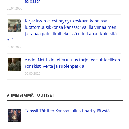
talossa”
05.04.2026
Kirja: Irwin ei esiintynyt koskaan kännissä
luottomuusikkonsa kanssa: ”Välillä viinaa meni
ja rahaa paloi ilmiliekeissä niin kauan kuin sitä
oli”
03.04.2026
Arvio: Netflixin leffauutuus tarjoilee suhteellisen
ronskisti verta ja suolenpätkiä
20.03.2026
VIIMEISIMMÄT UUTISET
Tanssii Tähtien Kanssa julkisti pari yllätystä