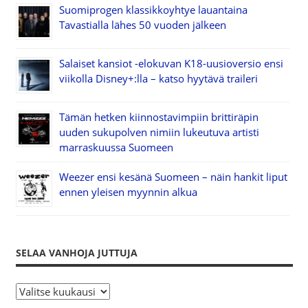
Suomiprogen klassikkoyhtye lauantaina
Tavastialla lähes 50 vuoden jälkeen
Salaiset kansiot -elokuvan K18-uusioversio ensi
viikolla Disney+:lla – katso hyytävä traileri
Tämän hetken kiinnostavimpiin brittiräpin
uuden sukupolven nimiin lukeutuva artisti
marraskuussa Suomeen
Weezer ensi kesänä Suomeen – näin hankit liput
ennen yleisen myynnin alkua
SELAA VANHOJA JUTTUJA
S