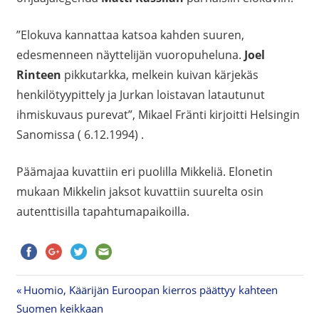
”Elokuva kannattaa katsoa kahden suuren,
edesmenneen näyttelijän vuoropuheluna.
Joel
Rinteen
pikkutarkka, melkein kuivan kärjekäs
henkilötyypittely ja Jurkan loistavan latautunut
ihmiskuvaus purevat”, Mikael Fränti kirjoitti Helsingin
Sanomissa ( 6.12.1994) .
Päämajaa kuvattiin eri puolilla Mikkeliä. Elonetin
mukaan Mikkelin jaksot kuvattiin suurelta osin
autenttisilla tapahtumapaikoilla.
Previous
Huomio, Käärijän Euroopan kierros päättyy kahteen
Artikkelien
Suomen keikkaan
Post: