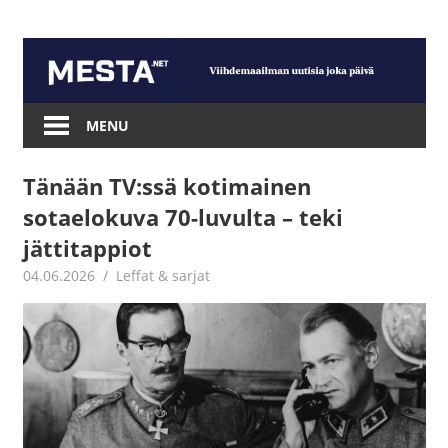
Skip
to
content
Mesta.net
MENU
Tänään TV:ssä kotimainen
sotaelokuva 70-luvulta – teki
jättitappiot
04.06.2026
Jouni Hirn
Leffat & sarjat