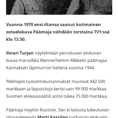
Vuonna 1970 ensi-iltansa saanut kotimainen
sotaelokuva Päämaja nähdään torstaina TV1:ssä
klo 13.50.
Ilmari Turjan
näytelmään perustuvan elokuvan
kuvaa marsalkka Mannerheimin Mikkelin päämajaa
Kannaksen läpimurron hetkinä vuonna 1944.
Päämajan
tuotantokustannukset nousivat 442 500
markkaan ja lipputuloja kertyi vain 99 000 markkaa.
Suomen elokuvasäätiö antoi tukea 75 000 markkaa.
Päämaja myytiin Ruotsiin. Sen ei katsota lukeutuvan
ohjaajalegenda
Matti Kassilan
parhaisiin elokuviin.