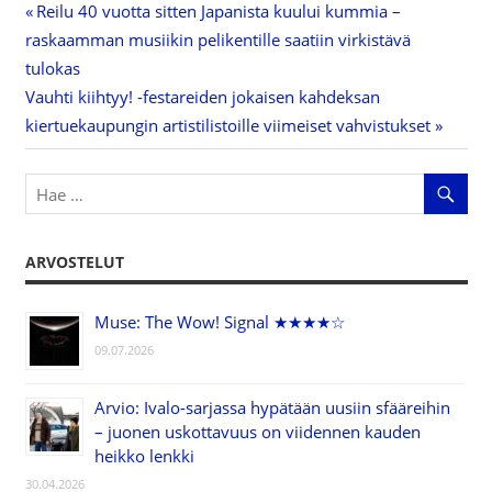
Previous
Reilu 40 vuotta sitten Japanista kuului kummia –
Artikkelien
raskaamman musiikin pelikentille saatiin virkistävä
Post:
tulokas
selaus
Next
Vauhti kiihtyy! -festareiden jokaisen kahdeksan
Post:
kiertuekaupungin artistilistoille viimeiset vahvistukset
ARVOSTELUT
Muse: The Wow! Signal ★★★★☆
09.07.2026
Arvio: Ivalo-sarjassa hypätään uusiin sfääreihin
– juonen uskottavuus on viidennen kauden
heikko lenkki
30.04.2026