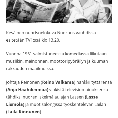
Kesäinen nuorisoelokuva Nuoruus vauhdissa
esitetään TV1:ssä klo 13.20.
Vuonna 1961 valmistuneessa komediassa liikutaan
musiikin, mainonnan, moottoripyöräilyn ja kuuman
rakkauden maailmoissa.
Johtaja Reinonen (
Reino Valkama
) hankkii tyttärensä
(
Anja Haahdenmaa)
vinkistä televisiomainoksensa
tähdiksi nuoren iskelmälaulajan Lassen
(Lasse
Liemola)
ja muotisalongissa työskentelevän Lailan
(
Laila Kinnunen
)