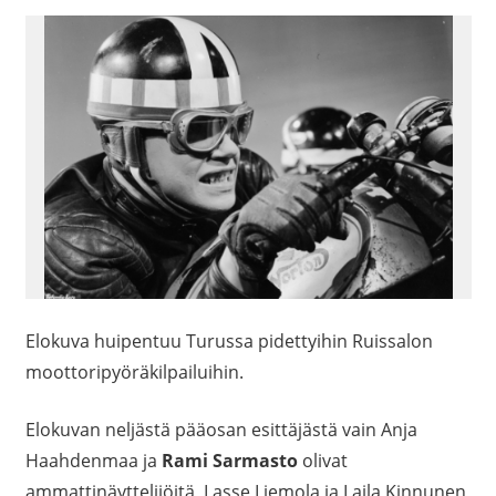
Elokuva huipentuu Turussa pidettyihin Ruissalon
moottoripyöräkilpailuihin.
Elokuvan neljästä pääosan esittäjästä vain Anja
Haahdenmaa ja
Rami Sarmasto
olivat
ammattinäyttelijöitä, Lasse Liemola ja Laila Kinnunen