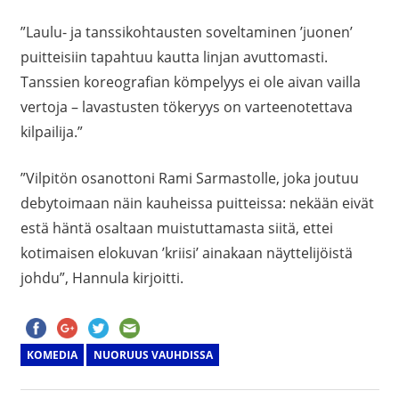
”Laulu- ja tanssikohtausten soveltaminen ’juonen’
puitteisiin tapahtuu kautta linjan avuttomasti.
Tanssien koreografian kömpelyys ei ole aivan vailla
vertoja – lavastusten tökeryys on varteenotettava
kilpailija.”
”Vilpitön osanottoni Rami Sarmastolle, joka joutuu
debytoimaan näin kauheissa puitteissa: nekään eivät
estä häntä osaltaan muistuttamasta siitä, ettei
kotimaisen elokuvan ’kriisi’ ainakaan näyttelijöistä
johdu”, Hannula kirjoitti.
KOMEDIA
NUORUUS VAUHDISSA