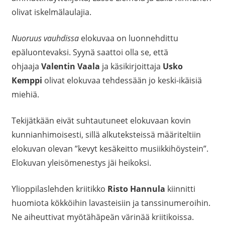
olivat iskelmälaulajia.
Nuoruus vauhdissa
elokuvaa on luonnehdittu
epäluontevaksi. Syynä saattoi olla se, että
ohjaaja
Valentin Vaala
ja käsikirjoittaja
Usko
Kemppi
olivat elokuvaa tehdessään jo keski-ikäisiä
miehiä.
Tekijätkään eivät suhtautuneet elokuvaan kovin
kunnianhimoisesti, sillä alkuteksteissä määriteltiin
elokuvan olevan ”kevyt kesäkeitto musiikkihöystein”.
Elokuvan yleisömenestys jäi heikoksi.
Ylioppilaslehden kriitikko
Risto Hannula
kiinnitti
huomiota kökköihin lavasteisiin ja tanssinumeroihin.
Ne aiheuttivat myötähäpeän värinää kriitikoissa.