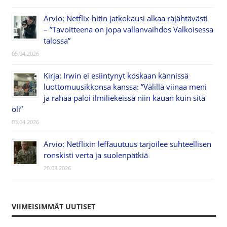
Arvio: Netflix-hitin jatkokausi alkaa räjähtävästi
– ”Tavoitteena on jopa vallanvaihdos Valkoisessa
talossa”
05.04.2026
Kirja: Irwin ei esiintynyt koskaan kännissä
luottomuusikkonsa kanssa: ”Välillä viinaa meni
ja rahaa paloi ilmiliekeissä niin kauan kuin sitä
oli”
03.04.2026
Arvio: Netflixin leffauutuus tarjoilee suhteellisen
ronskisti verta ja suolenpätkiä
20.03.2026
VIIMEISIMMÄT UUTISET