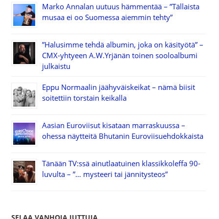
Marko Annalan uutuus hämmentää – ”Tällaista
musaa ei oo Suomessa aiemmin tehty”
”Halusimme tehdä albumin, joka on käsityötä” –
CMX-yhtyeen A.W.Yrjänän toinen sooloalbumi
julkaistu
Eppu Normaalin jäähyväiskeikat – nämä biisit
soitettiin torstain keikalla
Aasian Euroviisut kisataan marraskuussa –
ohessa näytteitä Bhutanin Euroviisuehdokkaista
Tänään TV:ssä ainutlaatuinen klassikkoleffa 90-
luvulta – ”… mysteeri tai jännitysteos”
SELAA VANHOJA JUTTUJA