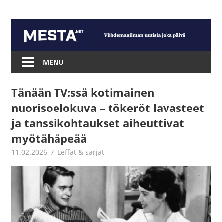
Skip
to
content
Mesta.net
MENU
Tänään TV:ssä kotimainen
nuorisoelokuva – tökeröt lavasteet
ja tanssikohtaukset aiheuttivat
myötähäpeää
11.02.2026
Jouni Hirn
Leffat & sarjat