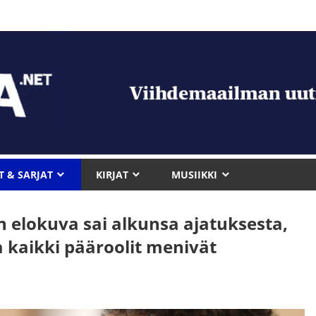
T & SARJAT
KIRJAT
MUSIIKKI
 elokuva sai alkunsa ajatuksesta,
 kaikki pääroolit menivät