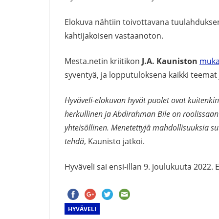
Elokuva nähtiin toivottavana tuulahduksena
kahtijakoisen vastaanoton.
Mesta.netin kriitikon
J.A. Kauniston
muk
syventyä, ja lopputuloksena kaikki teemat 
Hyväveli-elokuvan hyvät puolet ovat kuitenki
herkullinen ja Abdirahman Bile on roolissaa
yhteisöllinen. Menetettyjä mahdollisuuksia su
tehdä
, Kaunisto jatkoi.
Hyväveli sai ensi-illan 9. joulukuuta 2022. 
HYVÄVELI