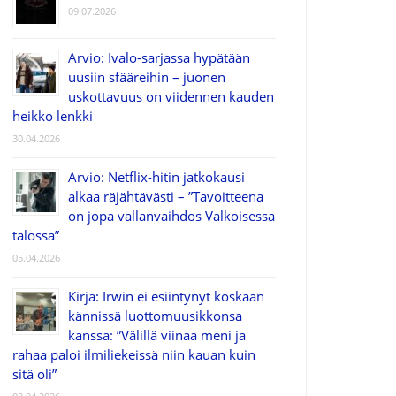
09.07.2026
Arvio: Ivalo-sarjassa hypätään
uusiin sfääreihin – juonen
uskottavuus on viidennen kauden
heikko lenkki
30.04.2026
Arvio: Netflix-hitin jatkokausi
alkaa räjähtävästi – ”Tavoitteena
on jopa vallanvaihdos Valkoisessa
talossa”
05.04.2026
Kirja: Irwin ei esiintynyt koskaan
kännissä luottomuusikkonsa
kanssa: ”Välillä viinaa meni ja
rahaa paloi ilmiliekeissä niin kauan kuin
sitä oli”