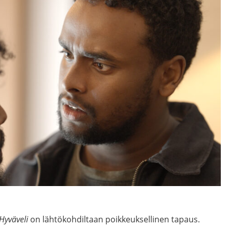
Hyväveli
on lähtökohdiltaan poikkeuksellinen tapaus.