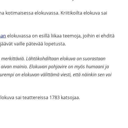
 kotimaisessa elokuvassa. Kriitikoilta elokuva sai
aan
elokuvassa on esillä liikaa teemoja, joihin ei ehditä
jäävät vaille pätevää lopetusta.
n merkittäviä. Lähtökohdiltaan elokuva on suorastaan
n aivan mainio. Elokuvan pohjavire on myös humaani ja
urempi on elokuvan välittämä viesti, että näinkin sen voi
Elokuva sai teattereissa 1783 katsojaa.