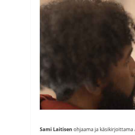
Sami Laitisen
ohjaama ja käsikirjoittama