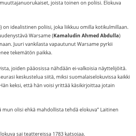
ttajanuorukaiset, joista toinen on poliisi. Elokuva
e
) on idealistinen poliisi, joka liikkuu omilla kotikulmillaan.
suudenystävä Warsame (
Kamaludin Ahmed Abdulla
)
lmaan. Juuri vankilasta vapautunut Warsame pyrkii
ienee tekemätön paikka.
sta, joiden pääosissa nähdään ei-valkoisia näyttelijöitä.
seurasi keskustelua siitä, miksi suomalaiselokuvissa kaikki
 Hän keksi, että hän voisi yrittää käsikirjoittaa jotain
ttä mun olisi ehkä mahdollista tehdä elokuva” Laitinen
Elokuva sai teattereissa 1783 katsojaa.