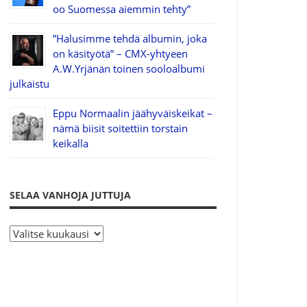
oo Suomessa aiemmin tehty”
”Halusimme tehdä albumin, joka
on käsityötä” – CMX-yhtyeen
A.W.Yrjänän toinen sooloalbumi
julkaistu
Eppu Normaalin jäähyväiskeikat –
nämä biisit soitettiin torstain
keikalla
SELAA VANHOJA JUTTUJA
S
e
l
a
a