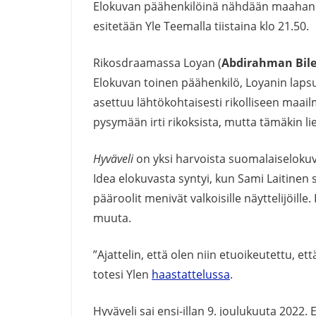
Elokuvan päähenkilöinä nähdään maahanmuu
esitetään Yle Teemalla tiistaina klo 21.50.
Rikosdraamassa Loyan (
Abdirahman Bil
Elokuvan toinen päähenkilö, Loyanin lap
asettuu lähtökohtaisesti rikolliseen maai
pysymään irti rikoksista, mutta tämäkin l
Hyväveli
on yksi harvoista suomalaiselokuvi
Idea elokuvasta syntyi, kun Sami Laitinen 
pääroolit menivät valkoisille näyttelijöille.
muuta.
”Ajattelin, että olen niin etuoikeutettu, e
totesi Ylen
haastattelussa
.
Hyväveli sai ensi-illan 9. joulukuuta 2022. 