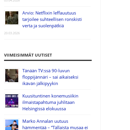
03.04.2026
Arvio: Netflixin leffauutuus
tarjoilee suhteellisen ronskisti
verta ja suolenpätkiä
20.03.2026
VIIMEISIMMÄT UUTISET
Tänään TV:ssä 90-luvun
floppijännäri – sai aikaiseksi
ikävän jälkipyykin
Kuusituntinen konemusiikin
ilmaistapahtuma juhlitaan
Helsingissä elokuussa
Marko Annalan uutuus
hämmentää – ”Tällaista musaa ei