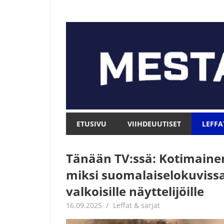
Skip
to
content
Mesta.net
Mesta.net
ETUSIVU
VIIHDEUUTISET
LEFFA
Tänään TV:ssä: Kotimainen
miksi suomalaiselokuvissa
valkoisille näyttelijöille
16.09.2025
Jouni Hirn
Leffat & sarjat