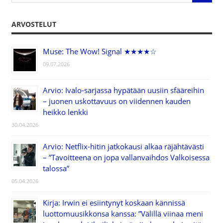
ARVOSTELUT
Muse: The Wow! Signal ★★★★☆
09.07.2026
Arvio: Ivalo-sarjassa hypätään uusiin sfääreihin
– juonen uskottavuus on viidennen kauden
heikko lenkki
30.04.2026
Arvio: Netflix-hitin jatkokausi alkaa räjähtävästi
– ”Tavoitteena on jopa vallanvaihdos Valkoisessa
talossa”
05.04.2026
Kirja: Irwin ei esiintynyt koskaan kännissä
luottomuusikkonsa kanssa: ”Välillä viinaa meni