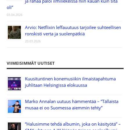
ja rahaa paloi ilmiliekeissä niin kauan kuin sitä
oli”
03.04.2026
Arvio: Netflixin leffauutuus tarjoilee suhteellisen
ronskisti verta ja suolenpätkiä
20.03.2026
VIIMEISIMMÄT UUTISET
Kuusituntinen konemusiikin ilmaistapahtuma
juhlitaan Helsingissä elokuussa
Marko Annalan uutuus hämmentää – ”Tällaista
musaa ei oo Suomessa aiemmin tehty”
”Halusimme tehdä albumin, joka on käsityötä” –