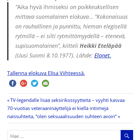
”
Aika hyvä ihmiseksi
on poikkeuksellisen
mittava suomalainen elokuva… ”Kokonaisuus
on rauhallinen ja punnittu, hieman elegisellä
rytmillä – ei silti rytmittömyydellä – etenevä,
supisuomalainen”, kiitteli
Heikki Eteläpää
(Uusi Suomi 8.10.1977). Lähde:
Elonet.
Tallenna elokuva Elisa Viihteessä.
Previous
TV-legendalle lisää seksirikossyytteitä – vyyhti kasvaa
Artikkelien
Next
70-vuotias veteraaninäyttelijä ei kiellä intiimejä
Post:
Post:
naissuhteita, ”olen seksuaalisuuden suhteen avoin”
selaus