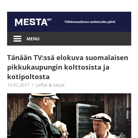
Skip
to
content
Mesta.net
MENU
Tänään TV:ssä elokuva suomalaisen
pikkukaupungin kolttosista ja
kotipoltosta
16.02.2017
Jouni Hirn
Leffat & sarjat