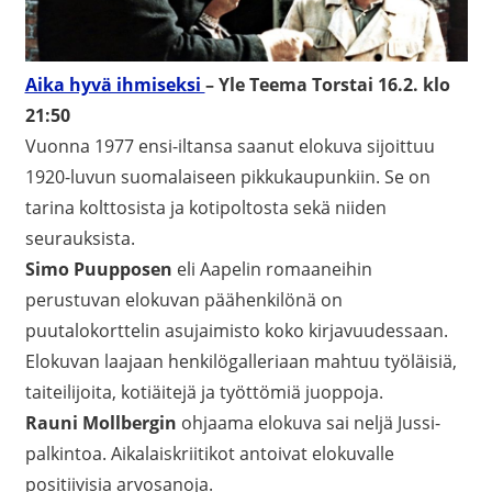
Aika hyvä ihmiseksi
– Yle Teema Torstai 16.2. klo
21:50
Vuonna 1977 ensi-iltansa saanut elokuva sijoittuu
1920-luvun suomalaiseen pikkukaupunkiin. Se on
tarina kolttosista ja kotipoltosta sekä niiden
seurauksista.
Simo Puupposen
eli Aapelin romaaneihin
perustuvan elokuvan päähenkilönä on
puutalokorttelin asujaimisto koko kirjavuudessaan.
Elokuvan laajaan henkilögalleriaan mahtuu työläisiä,
taiteilijoita, kotiäitejä ja työttömiä juoppoja.
Rauni Mollbergin
ohjaama elokuva sai neljä Jussi-
palkintoa. Aikalaiskriitikot antoivat elokuvalle
positiivisia arvosanoja.