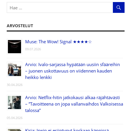
ARVOSTELUT
Muse: The Wow! Signal ★★★★☆
09.07.2026
Arvio: Ivalo-sarjassa hypätään uusiin sfääreihin
– juonen uskottavuus on viidennen kauden
heikko lenkki
30.04.2026
Arvio: Netflix-hitin jatkokausi alkaa räjähtävästi
– ”Tavoitteena on jopa vallanvaihdos Valkoisessa
talossa”
05.04.2026
Kirja: Irwin ei esiintynyt koskaan kännissä