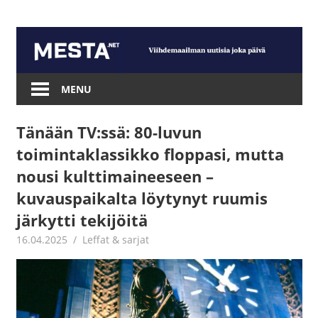
Skip
to
content
Mesta.net
MENU
Tänään TV:ssä: 80-luvun
toimintaklassikko floppasi, mutta
nousi kulttimaineeseen –
kuvauspaikalta löytynyt ruumis
järkytti tekijöitä
16.04.2025
Jouni Hirn
Leffat & sarjat