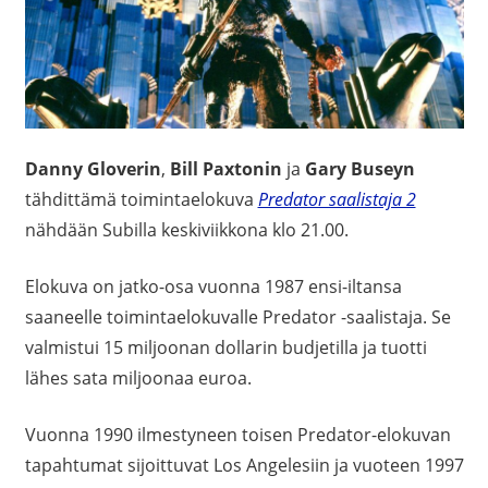
Danny Gloverin
,
Bill Paxtonin
ja
Gary Buseyn
tähdittämä toimintaelokuva
Predator saalistaja 2
nähdään Subilla keskiviikkona klo 21.00.
Elokuva on jatko-osa vuonna 1987 ensi-iltansa
saaneelle toimintaelokuvalle Predator -saalistaja. Se
valmistui 15 miljoonan dollarin budjetilla ja tuotti
lähes sata miljoonaa euroa.
Vuonna 1990 ilmestyneen toisen Predator-elokuvan
tapahtumat sijoittuvat Los Angelesiin ja vuoteen 1997