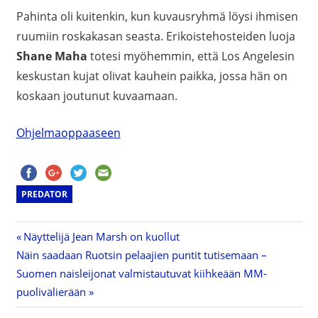
Pahinta oli kuitenkin, kun kuvausryhmä löysi ihmisen
ruumiin roskakasan seasta. Erikoistehosteiden luoja
Shane Maha
totesi myöhemmin, että Los Angelesin
keskustan kujat olivat kauhein paikka, jossa hän on
koskaan joutunut kuvaamaan.
Ohjelmaoppaaseen
PREDATOR
Previous
Näyttelijä Jean Marsh on kuollut
Artikkelien
Next
Näin saadaan Ruotsin pelaajien puntit tutisemaan –
Post:
Post:
Suomen naisleijonat valmistautuvat kiihkeään MM-
selaus
puolivälierään