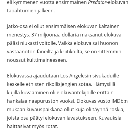
eli kymmenen vuotta ensimmäinen
Predator
-elokuvan
tapahtumien jälkeen.
Jatko-osa ei ollut ensimmäisen elokuvan kaltainen
menestys. 37 miljoonaa dollaria maksanut elokuva
pääsi niukasti voitolle. Vaikka elokuva sai huonon
vastaanoton faneilta ja kriitikoilta, se on sittemmin
noussut kulttimaineeseen.
Elokuvassa ajaudutaan Los Angelesin sivukaduille
keskelle etnisten rikollisjengien sotaa. Hämysillä
kujilla kuvaaminen oli elokuvantekijöille erittäin
hankalaa naapuruston vuoksi. Elokuvasivusto IMDb:n
mukaan kuvauspaikkana ollut kuja oli täynnä roskia,
joista osa päätyi elokuvan lavastukseen. Kuvauksia
haittasivat myös rotat.