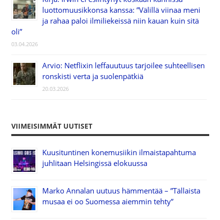
luottomuusikkonsa kanssa: ”Välillä viinaa meni
ja rahaa paloi ilmiliekeissä niin kauan kuin sitä
oli”
03.04.2026
Arvio: Netflixin leffauutuus tarjoilee suhteellisen
ronskisti verta ja suolenpätkiä
20.03.2026
VIIMEISIMMÄT UUTISET
Kuusituntinen konemusiikin ilmaistapahtuma
juhlitaan Helsingissä elokuussa
Marko Annalan uutuus hämmentää – ”Tällaista
musaa ei oo Suomessa aiemmin tehty”