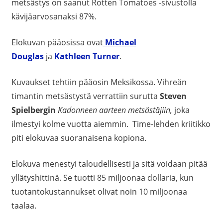
metsästys on saanut Rotten Tomatoes -sivustolla
kävijäarvosanaksi 87%.
Elokuvan pääosissa ovat
Michael
Douglas
ja
Kathleen Turner
.
Kuvaukset tehtiin pääosin Meksikossa. Vihreän
timantin metsästystä verrattiin surutta
Steven
Spielbergin
Kadonneen aarteen metsästäjiin,
joka
ilmestyi kolme vuotta aiemmin. Time-lehden kriitikko
piti elokuvaa suoranaisena kopiona.
Elokuva menestyi taloudellisesti ja sitä voidaan pitää
yllätyshittinä. Se tuotti 85 miljoonaa dollaria, kun
tuotantokustannukset olivat noin 10 miljoonaa
taalaa.