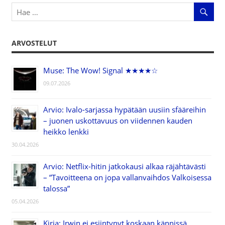
ARVOSTELUT
Muse: The Wow! Signal ★★★★☆
09.07.2026
Arvio: Ivalo-sarjassa hypätään uusiin sfääreihin
– juonen uskottavuus on viidennen kauden
heikko lenkki
30.04.2026
Arvio: Netflix-hitin jatkokausi alkaa räjähtävästi
– ”Tavoitteena on jopa vallanvaihdos Valkoisessa
talossa”
05.04.2026
Kirja: Irwin ei esiintynyt koskaan kännissä