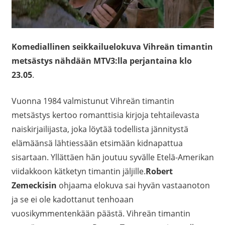
Komediallinen seikkailuelokuva Vihreän timantin
metsästys nähdään MTV3:lla perjantaina klo
23.05
.
Vuonna 1984 valmistunut Vihreän timantin
metsästys kertoo romanttisia kirjoja tehtailevasta
naiskirjailijasta, joka löytää todellista jännitystä
elämäänsä lähtiessään etsimään kidnapattua
sisartaan. Yllättäen hän joutuu syvälle Etelä-Amerikan
viidakkoon kätketyn timantin jäljille.
Robert
Zemeckisin
ohjaama elokuva sai hyvän vastaanoton
ja se ei ole kadottanut tenhoaan
vuosikymmentenkään päästä. Vihreän timantin