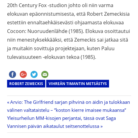
20th Century Fox -studion johto oli niin varma
elokuvan epäonnistumisesta, että Robert Zemeckisia
estettiin ennaltaehkäisevästi ohjaamasta elokuvaa
Cocoon: Nuoruudenlähde (1985). Elokuva osoittautui
niin menestyksekkääksi, että Zemeckis sai jatkaa sitä
ja muitakin sovittuja projektejaan, kuten Paluu
tulevaisuuteen -elokuvan tekoa (1985).
ROBERT ZEMECKIS
VIHREÄN TIMANTIN METSÄSTYS
Previous
Arvio: The Girlfriend sarjan pihvinä on äidin ja tulokkaan
Artikkelien
välinen valtataistelu – ”koston kierre imaisee mukaansa”
Post:
Next
Yleisurheilun MM-kisojen perjantai, tässä ovat Saga
selaus
Post:
Vannisen päivän aikataulut seitsenottelussa