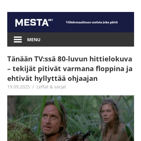
Skip
to
content
Mesta.net
MENU
Tänään TV:ssä 80-luvun hittielokuva
– tekijät pitivät varmana floppina ja
ehtivät hyllyttää ohjaajan
19.09.2025
Jouni Hirn
Leffat & sarjat