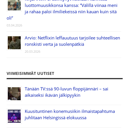
luottomuusikkonsa kanssa: ”Välillä viinaa meni
ja rahaa paloi ilmiliekeissä niin kauan kuin sitä
oli”
03.04.2026
Arvio: Netflixin leffauutuus tarjoilee suhteellisen
ronskisti verta ja suolenpätkiä
20.03.2026
VIIMEISIMMÄT UUTISET
Tänään TV:ssä 90-luvun floppijännäri – sai
aikaiseksi ikävän jälkipyykin
Kuusituntinen konemusiikin ilmaistapahtuma
juhlitaan Helsingissä elokuussa