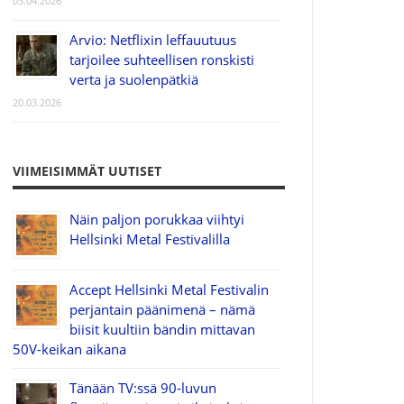
03.04.2026
Arvio: Netflixin leffauutuus
tarjoilee suhteellisen ronskisti
verta ja suolenpätkiä
20.03.2026
VIIMEISIMMÄT UUTISET
Näin paljon porukkaa viihtyi
Hellsinki Metal Festivalilla
Accept Hellsinki Metal Festivalin
perjantain päänimenä – nämä
biisit kuultiin bändin mittavan
50V-keikan aikana
Tänään TV:ssä 90-luvun