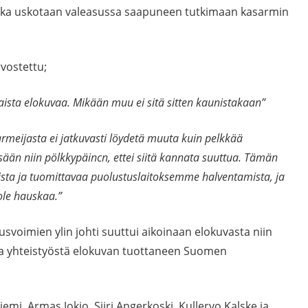
jonka uskotaan valeasussa saapuneen tutkimaan kasarmin
rvostettu;
ista elokuvaa. Mikään muu ei sitä sitten kaunistakaan”
rmeijasta ei jatkuvasti löydetä muuta kuin pelkkää
sään niin pölkkypäincn, ettei siitä kannata suuttua. Tämän
ista ja tuomittavaa puolustuslaitoksemme halventamista, ja
 ole hauskaa.”
svoimien ylin johti suuttui aikoinaan elokuvasta niin
ta yhteistyöstä elokuvan tuottaneen Suomen
, Armas Jokio, Siiri Angerkoski, Kullervo Kalske ja