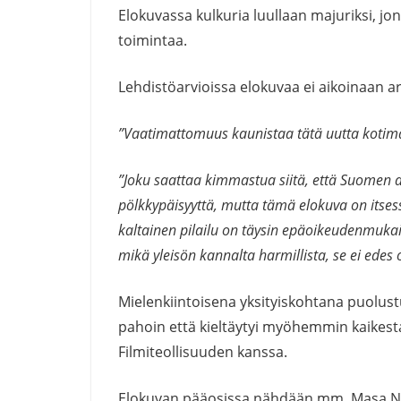
Elokuvassa kulkuria luullaan majuriksi, 
toimintaa.
Lehdistöarvioissa elokuvaa ei aikoinaan a
”Vaatimattomuus kaunistaa tätä uutta kotima
”Joku saattaa kimmastua siitä, että Suomen a
pölkkypäisyyttä, mutta tämä elokuva on itses
kaltainen pilailu on täysin epäoikeudenmuka
mikä yleisön kannalta harmillista, se ei edes
Mielenkiintoisena yksityiskohtana puolustu
pahoin että kieltäytyi myöhemmin kaikes
Filmiteollisuuden kanssa.
Elokuvan pääosissa nähdään mm. Masa Niemi