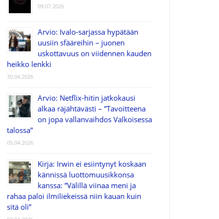
09.07.2026
Arvio: Ivalo-sarjassa hypätään
uusiin sfääreihin – juonen
uskottavuus on viidennen kauden
heikko lenkki
30.04.2026
Arvio: Netflix-hitin jatkokausi
alkaa räjähtävästi – ”Tavoitteena
on jopa vallanvaihdos Valkoisessa
talossa”
05.04.2026
Kirja: Irwin ei esiintynyt koskaan
kännissä luottomuusikkonsa
kanssa: ”Välillä viinaa meni ja
rahaa paloi ilmiliekeissä niin kauan kuin
sitä oli”