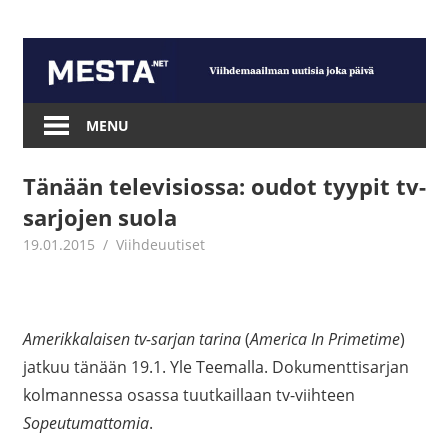
Skip
to
content
Mesta.net
MENU
Tänään televisiossa: oudot tyypit tv-
sarjojen suola
19.01.2015
mestanet
Viihdeuutiset
Amerikkalaisen tv-sarjan tarina
(
America In Primetime
)
jatkuu tänään 19.1. Yle Teemalla. Dokumenttisarjan
kolmannessa osassa tuutkaillaan tv-viihteen
Sopeutumattomia
.