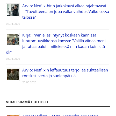
Arvio: Netflix-hitin jatkokausi alkaa räjähtävästi
– ”Tavoitteena on jopa vallanvaihdos Valkoisessa
talossa”
05.04.2026
Kirja: Irwin ei esiintynyt koskaan kännissä
luottomuusikkonsa kanssa: ”Välillä viinaa meni
ja rahaa paloi ilmiliekeissä niin kauan kuin sitä
oli”
03.04.2026
Arvio: Netflixin leffauutuus tarjoilee suhteellisen
ronskisti verta ja suolenpätkiä
20.03.2026
VIIMEISIMMÄT UUTISET
Accept Hellsinki Metal Festivalin perjantain