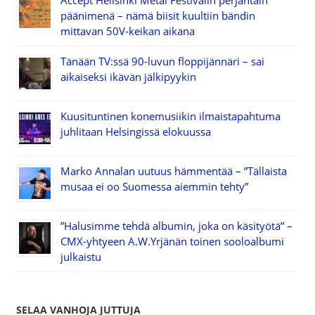
päänimenä – nämä biisit kuultiin bändin
mittavan 50V-keikan aikana
Tänään TV:ssä 90-luvun floppijännäri – sai
aikaiseksi ikävän jälkipyykin
Kuusituntinen konemusiikin ilmaistapahtuma
juhlitaan Helsingissä elokuussa
Marko Annalan uutuus hämmentää – ”Tällaista
musaa ei oo Suomessa aiemmin tehty”
”Halusimme tehdä albumin, joka on käsityötä” –
CMX-yhtyeen A.W.Yrjänän toinen sooloalbumi
julkaistu
SELAA VANHOJA JUTTUJA