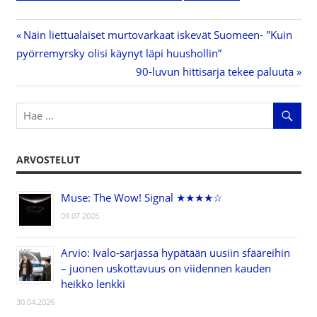
Previous
Näin liettualaiset murtovarkaat iskevät Suomeen- "Kuin
Artikkelien
pyörremyrsky olisi käynyt läpi huushollin”
Post:
Next
90-luvun hittisarja tekee paluuta
selaus
Post:
ARVOSTELUT
Muse: The Wow! Signal ★★★★☆
09.07.2026
Arvio: Ivalo-sarjassa hypätään uusiin sfääreihin
– juonen uskottavuus on viidennen kauden
heikko lenkki
30.04.2026