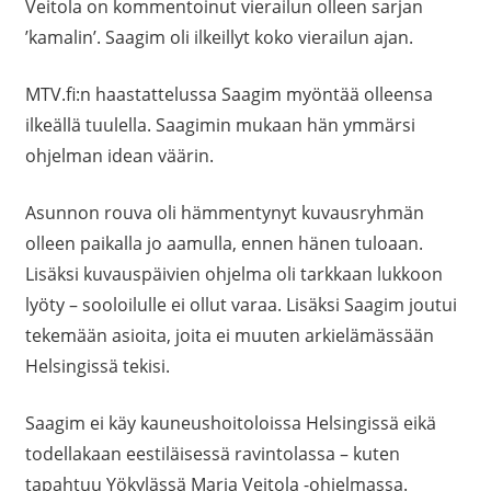
Veitola on kommentoinut vierailun olleen sarjan
’kamalin’. Saagim oli ilkeillyt koko vierailun ajan.
MTV.fi:n haastattelussa Saagim myöntää olleensa
ilkeällä tuulella. Saagimin mukaan hän ymmärsi
ohjelman idean väärin.
Asunnon rouva oli hämmentynyt kuvausryhmän
olleen paikalla jo aamulla, ennen hänen tuloaan.
Lisäksi kuvauspäivien ohjelma oli tarkkaan lukkoon
lyöty – sooloilulle ei ollut varaa. Lisäksi Saagim joutui
tekemään asioita, joita ei muuten arkielämässään
Helsingissä tekisi.
Saagim ei käy kauneushoitoloissa Helsingissä eikä
todellakaan eestiläisessä ravintolassa – kuten
tapahtuu Yökylässä Maria Veitola -ohjelmassa.