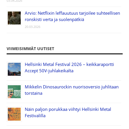
03.04.2026
Arvio: Netflixin leffauutuus tarjoilee suhteellisen
ronskisti verta ja suolenpätkiä
20.03.2026
VIIMEISIMMÄT UUTISET
Hellsinki Metal Festival 2026 – keikkaraportti
Accept 50V-juhlakeikalta
Mikkelin Dinosaurockin nuorisoversio juhlitaan
torstaina
Näin paljon porukkaa viihtyi Hellsinki Metal
Festivalilla