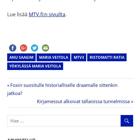
Lue lisää
MTV.fi:n sivuilta
.
ANU SAAGIM
MARIA VEITOLA
MTV3
RISTOMATTI RATIA
YÖKYLÄSSÄ MARIA VEITOLA
Previous
Foxin suositulle historialliselle draamalle sittenkin
Artikkelien
jatkoa?
Post:
Next
Kirjamessut alkoivat tällaisissa tunnelmissa
selaus
Post: