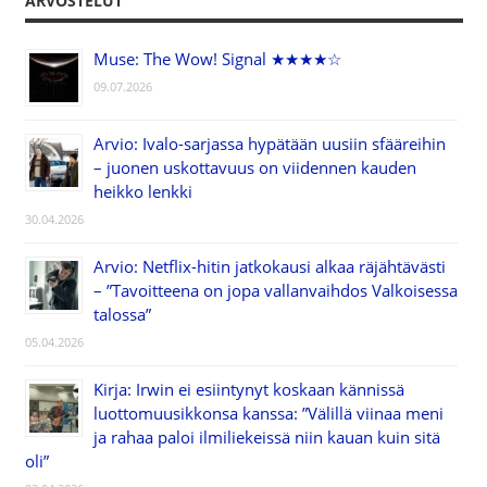
ARVOSTELUT
Muse: The Wow! Signal ★★★★☆
09.07.2026
Arvio: Ivalo-sarjassa hypätään uusiin sfääreihin
– juonen uskottavuus on viidennen kauden
heikko lenkki
30.04.2026
Arvio: Netflix-hitin jatkokausi alkaa räjähtävästi
– ”Tavoitteena on jopa vallanvaihdos Valkoisessa
talossa”
05.04.2026
Kirja: Irwin ei esiintynyt koskaan kännissä
luottomuusikkonsa kanssa: ”Välillä viinaa meni
ja rahaa paloi ilmiliekeissä niin kauan kuin sitä
oli”