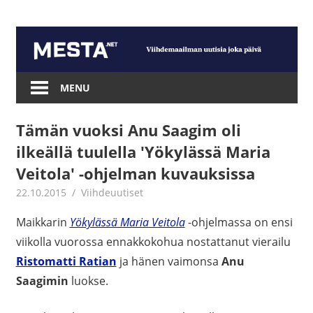
Skip
to
content
Mesta.net
MENU
Tämän vuoksi Anu Saagim oli
ilkeällä tuulella 'Yökylässä Maria
Veitola' -ohjelman kuvauksissa
22.10.2015
mestanet
Viihdeuutiset
Maikkarin
Yökylässä Maria Veitola
-ohjelmassa on ensi
viikolla vuorossa ennakkokohua nostattanut vierailu
Ristomatti Ratian
ja hänen vaimonsa
Anu
Saagimin
luokse.