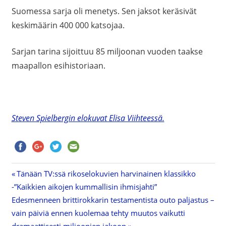
Suomessa sarja oli menetys. Sen jaksot keräsivät
keskimäärin 400 000 katsojaa.
Sarjan tarina sijoittuu 85 miljoonan vuoden taakse
maapallon esihistoriaan.
Steven Spielbergin elokuvat Elisa Viihteessä.
Previous
Tänään TV:ssä rikoselokuvien harvinainen klassikko
Artikkelien
-”Kaikkien aikojen kummallisin ihmisjahti”
Post:
Next
Edesmenneen brittirokkarin testamentista outo paljastus –
selaus
Post:
vain päiviä ennen kuolemaa tehty muutos vaikutti