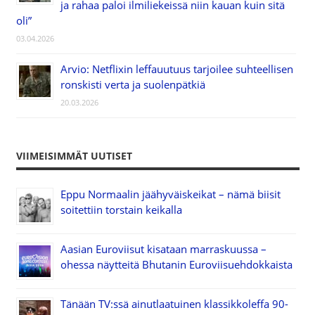
ja rahaa paloi ilmiliekeissä niin kauan kuin sitä
oli”
03.04.2026
Arvio: Netflixin leffauutuus tarjoilee suhteellisen
ronskisti verta ja suolenpätkiä
20.03.2026
VIIMEISIMMÄT UUTISET
Eppu Normaalin jäähyväiskeikat – nämä biisit
soitettiin torstain keikalla
Aasian Euroviisut kisataan marraskuussa –
ohessa näytteitä Bhutanin Euroviisuehdokkaista
Tänään TV:ssä ainutlaatuinen klassikkoleffa 90-