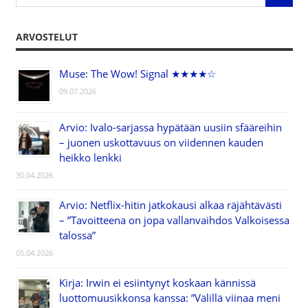
ARVOSTELUT
Muse: The Wow! Signal ★★★★☆
09.07.2026
Arvio: Ivalo-sarjassa hypätään uusiin sfääreihin
– juonen uskottavuus on viidennen kauden
heikko lenkki
30.04.2026
Arvio: Netflix-hitin jatkokausi alkaa räjähtävästi
– ”Tavoitteena on jopa vallanvaihdos Valkoisessa
talossa”
05.04.2026
Kirja: Irwin ei esiintynyt koskaan kännissä
luottomuusikkonsa kanssa: ”Välillä viinaa meni