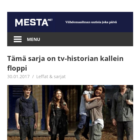
Skip
to
content
Mesta.net
MENU
Tämä sarja on tv-historian kallein
floppi
30.01.2017
Jouni Hirn
Leffat & sarjat