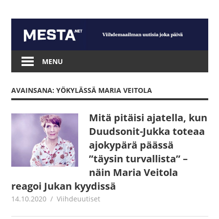
Skip
to
content
Mesta.net
MENU
AVAINSANA: YÖKYLÄSSÄ MARIA VEITOLA
Mitä pitäisi ajatella, kun
Duudsonit-Jukka toteaa
ajokypärä päässä
”täysin turvallista” –
näin Maria Veitola
reagoi Jukan kyydissä
14.10.2020
Juha Kaunisto
Viihdeuutiset