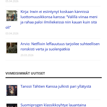
05.04.2026
Kirja: Irwin ei esiintynyt koskaan kännissä
luottomuusikkonsa kanssa: ”Välillä viinaa meni
ja rahaa paloi ilmiliekeissä niin kauan kuin sitä
oli”
03.04.2026
Arvio: Netflixin leffauutuus tarjoilee suhteellisen
ronskisti verta ja suolenpätkiä
20.03.2026
VIIMEISIMMÄT UUTISET
Tanssii Tähtien Kanssa julkisti pari yllätystä
Suomiprogen klassikkoyhtye lauantaina