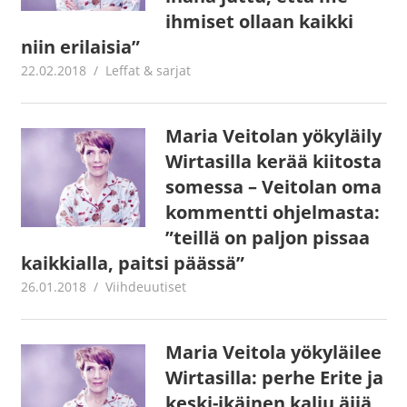
ihmiset ollaan kaikki
niin erilaisia”
22.02.2018
Juha Kaunisto
Leffat & sarjat
Maria Veitolan yökyläily
Wirtasilla kerää kiitosta
somessa – Veitolan oma
kommentti ohjelmasta:
”teillä on paljon pissaa
kaikkialla, paitsi päässä”
26.01.2018
Juha Kaunisto
Viihdeuutiset
Maria Veitola yökyläilee
Wirtasilla: perhe Erite ja
keski-ikäinen kalju äijä,