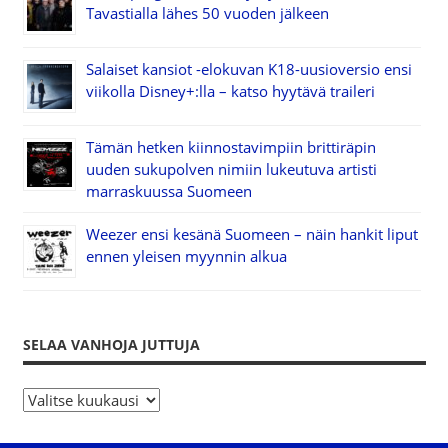
Tavastialla lähes 50 vuoden jälkeen
Salaiset kansiot -elokuvan K18-uusioversio ensi
viikolla Disney+:lla – katso hyytävä traileri
Tämän hetken kiinnostavimpiin brittiräpin
uuden sukupolven nimiin lukeutuva artisti
marraskuussa Suomeen
Weezer ensi kesänä Suomeen – näin hankit liput
ennen yleisen myynnin alkua
SELAA VANHOJA JUTTUJA
S
e