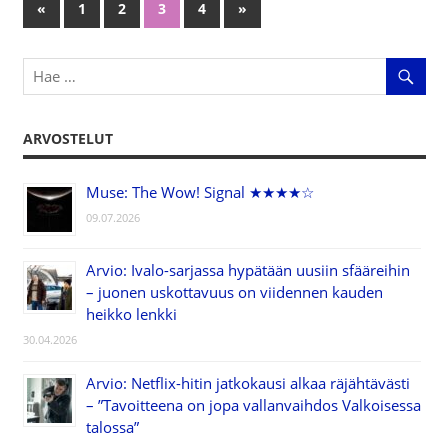
«
Previous
1
2
3
4
Next
»
Artikkelien
Posts
Posts
selaus
ARVOSTELUT
Muse: The Wow! Signal ★★★★☆
09.07.2026
Arvio: Ivalo-sarjassa hypätään uusiin sfääreihin
– juonen uskottavuus on viidennen kauden
heikko lenkki
30.04.2026
Arvio: Netflix-hitin jatkokausi alkaa räjähtävästi
– ”Tavoitteena on jopa vallanvaihdos Valkoisessa
talossa”