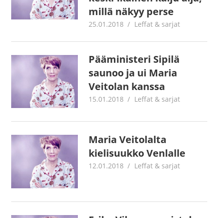
millä näkyy perse
25.01.2018
Juha Kaunisto
Leffat & sarjat
Pääministeri Sipilä
saunoo ja ui Maria
Veitolan kanssa
15.01.2018
Juha Kaunisto
Leffat & sarjat
Maria Veitolalta
kielisuukko Venlalle
12.01.2018
Juha Kaunisto
Leffat & sarjat