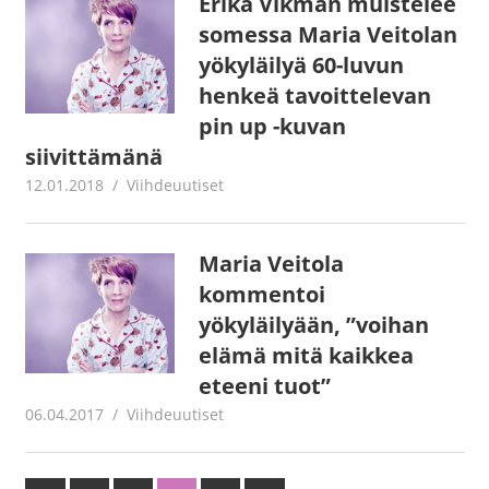
Erika Vikman muistelee
somessa Maria Veitolan
yökyläilyä 60-luvun
henkeä tavoittelevan
pin up -kuvan
siivittämänä
12.01.2018
Juha Kaunisto
Viihdeuutiset
Maria Veitola
kommentoi
yökyläilyään, ”voihan
elämä mitä kaikkea
eteeni tuot”
06.04.2017
Juha Kaunisto
Viihdeuutiset