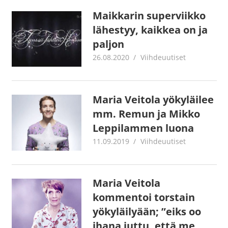
Maikkarin superviikko
lähestyy, kaikkea on ja
paljon
26.08.2020
Juha Kaunisto
Viihdeuutiset
Maria Veitola yökyläilee
mm. Remun ja Mikko
Leppilammen luona
11.09.2019
Juha Kaunisto
Viihdeuutiset
Maria Veitola
kommentoi torstain
yökyläilyään; ”eiks oo
ihana juttu, että me