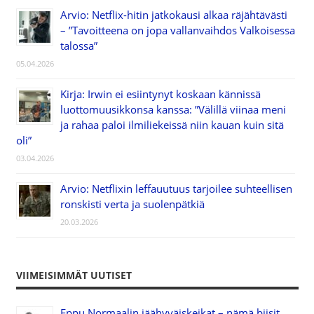
Arvio: Netflix-hitin jatkokausi alkaa räjähtävästi
– ”Tavoitteena on jopa vallanvaihdos Valkoisessa
talossa”
05.04.2026
Kirja: Irwin ei esiintynyt koskaan kännissä
luottomuusikkonsa kanssa: ”Välillä viinaa meni
ja rahaa paloi ilmiliekeissä niin kauan kuin sitä
oli”
03.04.2026
Arvio: Netflixin leffauutuus tarjoilee suhteellisen
ronskisti verta ja suolenpätkiä
20.03.2026
VIIMEISIMMÄT UUTISET
Eppu Normaalin jäähyväiskeikat – nämä biisit