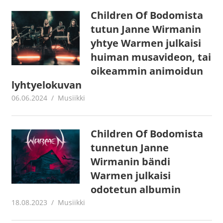
Children Of Bodomista
tutun Janne Wirmanin
yhtye Warmen julkaisi
huiman musavideon, tai
oikeammin animoidun
lyhtyelokuvan
06.06.2024
Juha Kaunisto
Musiikki
Children Of Bodomista
tunnetun Janne
Wirmanin bändi
Warmen julkaisi
odotetun albumin
18.08.2023
Juha Kaunisto
Musiikki