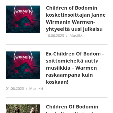
Children of Bodomin
kosketinsoittajan Janne
Wirmanin Warmen-
yhtyeeltä uusi julkaisu
16.06.2023
Juha Kaunisto
Musiikki
Ex-Children Of Bodom -
soittomieheltä uutta
musiikkia – Warmen
raskaampana kuin
koskaan!
01.06.2023
Juha Kaunisto
Musiikki
Children Of Bodomin