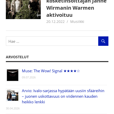
kosketinsoittajan Janne
Wirmanin Warmen
aktivoituu
20.12.2022
Juha Kaunisto
Musiikki
ARVOSTELUT
Muse: The Wow! Signal ★★★★☆
09.07.2026
Arvio: Ivalo-sarjassa hypätään uusiin sfääreihin
– juonen uskottavuus on viidennen kauden
heikko lenkki
30.04.2026