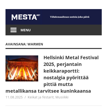
Skip
to
content
Mesta.net
MENU
AVAINSANA: WARMEN
Hellsinki Metal Festival
2025, perjantain
keikkaraportti:
nostalgia pyörittää
pittiä mutta
metallikansa tarvitsee kuninkaansa
11.08.2025
Juha Kaunisto
Keikat ja festarit
,
Musiikki