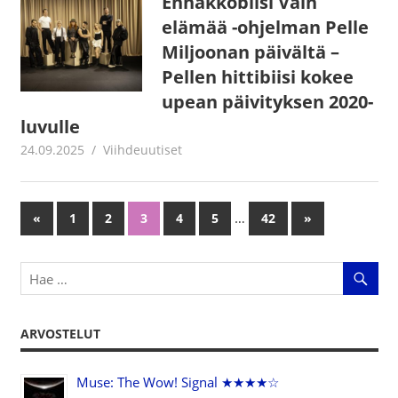
Ennakkobiisi Vain
elämää -ohjelman Pelle
Miljoonan päivältä –
Pellen hittibiisi kokee
upean päivityksen 2020-
luvulle
24.09.2025
Juha Kaunisto
Viihdeuutiset
…
«
Previous
1
2
3
4
5
42
Next
»
Artikkelien
Posts
Posts
selaus
ARVOSTELUT
Muse: The Wow! Signal ★★★★☆