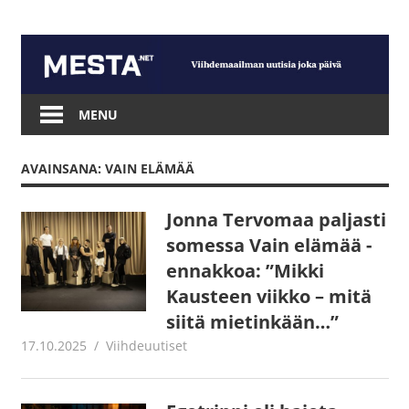
Skip
to
content
Mesta.net
MENU
AVAINSANA: VAIN ELÄMÄÄ
Jonna Tervomaa paljasti
somessa Vain elämää -
ennakkoa: ”Mikki
Kausteen viikko – mitä
siitä mietinkään…”
17.10.2025
Juha Kaunisto
Viihdeuutiset