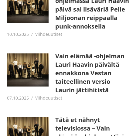
ohjelmassa Lauri Haavin
päivä sai lisäväriä Pelle
Miljoonan reippaalla
punk-annoksella
10.10.2025
Juha Kaunisto
Viihdeuutiset
Vain elämää -ohjelman
Lauri Haavin päivältä
ennakkona Vestan
taiteellinen versio
Laurin jättihitistä
07.10.2025
Juha Kaunisto
Viihdeuutiset
Tätä et nähnyt
televisiossa – Vain