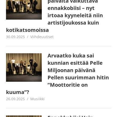
päivältä vaikuttava
ennakkobiisi – nyt
irtoaa kyyneleitä niin
artistijoukossa kuin
kotikatsomoissa
30.09.2025
Juha Kaunisto
Viihdeuutiset
Arvaatko kuka sai
kunnian esittää Pelle
Miljoonan päivänä
Pellen suurimman hitin
”Moottoritie on
kuuma”?
26.09.2025
Juha Kaunisto
Musiikki