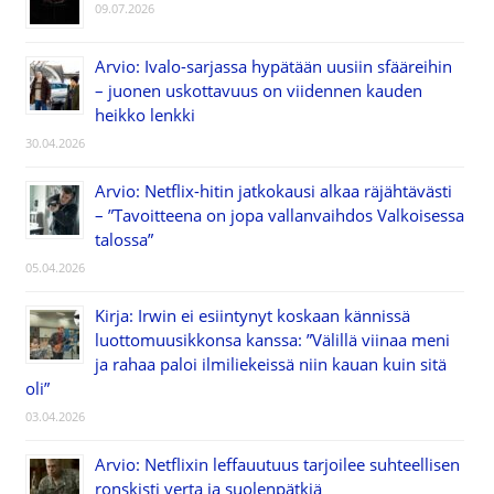
09.07.2026
Arvio: Ivalo-sarjassa hypätään uusiin sfääreihin
– juonen uskottavuus on viidennen kauden
heikko lenkki
30.04.2026
Arvio: Netflix-hitin jatkokausi alkaa räjähtävästi
– ”Tavoitteena on jopa vallanvaihdos Valkoisessa
talossa”
05.04.2026
Kirja: Irwin ei esiintynyt koskaan kännissä
luottomuusikkonsa kanssa: ”Välillä viinaa meni
ja rahaa paloi ilmiliekeissä niin kauan kuin sitä
oli”
03.04.2026
Arvio: Netflixin leffauutuus tarjoilee suhteellisen
ronskisti verta ja suolenpätkiä