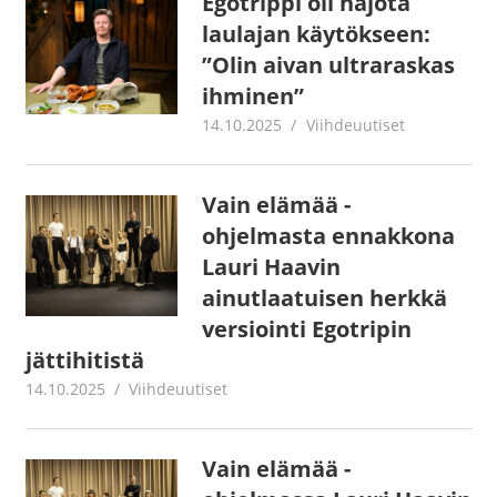
Egotrippi oli hajota
laulajan käytökseen:
”Olin aivan ultraraskas
ihminen”
14.10.2025
Jouni Hirn
Viihdeuutiset
Vain elämää -
ohjelmasta ennakkona
Lauri Haavin
ainutlaatuisen herkkä
versiointi Egotripin
jättihitistä
14.10.2025
Juha Kaunisto
Viihdeuutiset
Vain elämää -