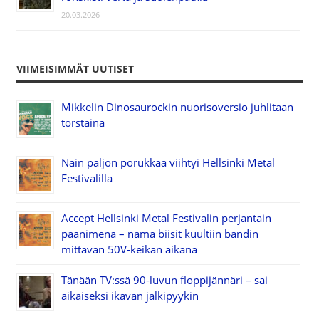
20.03.2026
VIIMEISIMMÄT UUTISET
Mikkelin Dinosaurockin nuorisoversio juhlitaan
torstaina
Näin paljon porukkaa viihtyi Hellsinki Metal
Festivalilla
Accept Hellsinki Metal Festivalin perjantain
päänimenä – nämä biisit kuultiin bändin
mittavan 50V-keikan aikana
Tänään TV:ssä 90-luvun floppijännäri – sai
aikaiseksi ikävän jälkipyykin