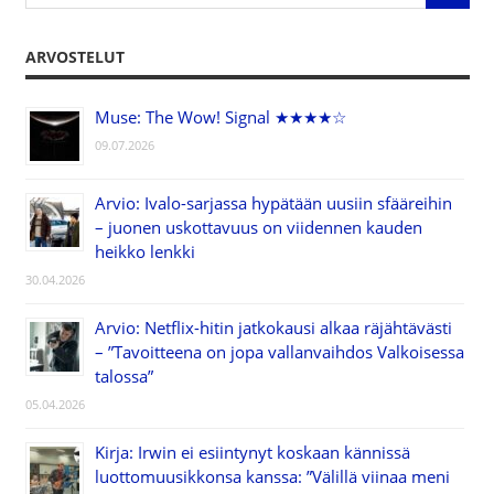
ARVOSTELUT
Muse: The Wow! Signal ★★★★☆
09.07.2026
Arvio: Ivalo-sarjassa hypätään uusiin sfääreihin
– juonen uskottavuus on viidennen kauden
heikko lenkki
30.04.2026
Arvio: Netflix-hitin jatkokausi alkaa räjähtävästi
– ”Tavoitteena on jopa vallanvaihdos Valkoisessa
talossa”
05.04.2026
Kirja: Irwin ei esiintynyt koskaan kännissä
luottomuusikkonsa kanssa: ”Välillä viinaa meni