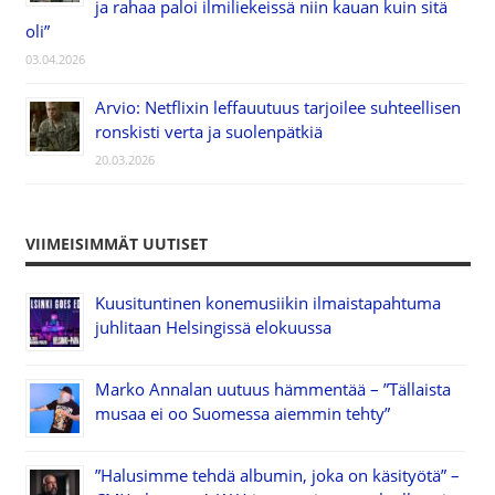
ja rahaa paloi ilmiliekeissä niin kauan kuin sitä
oli”
03.04.2026
Arvio: Netflixin leffauutuus tarjoilee suhteellisen
ronskisti verta ja suolenpätkiä
20.03.2026
VIIMEISIMMÄT UUTISET
Kuusituntinen konemusiikin ilmaistapahtuma
juhlitaan Helsingissä elokuussa
Marko Annalan uutuus hämmentää – ”Tällaista
musaa ei oo Suomessa aiemmin tehty”
”Halusimme tehdä albumin, joka on käsityötä” –