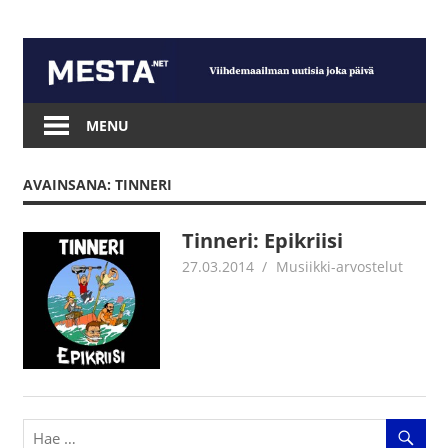
Skip
to
content
Mesta.net
MENU
AVAINSANA: TINNERI
Tinneri: Epikriisi
27.03.2014
Jouni Hirn
Musiikki-arvostelut