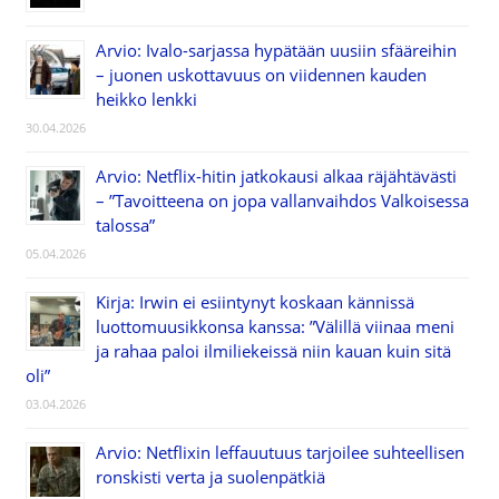
Arvio: Ivalo-sarjassa hypätään uusiin sfääreihin
– juonen uskottavuus on viidennen kauden
heikko lenkki
30.04.2026
Arvio: Netflix-hitin jatkokausi alkaa räjähtävästi
– ”Tavoitteena on jopa vallanvaihdos Valkoisessa
talossa”
05.04.2026
Kirja: Irwin ei esiintynyt koskaan kännissä
luottomuusikkonsa kanssa: ”Välillä viinaa meni
ja rahaa paloi ilmiliekeissä niin kauan kuin sitä
oli”
03.04.2026
Arvio: Netflixin leffauutuus tarjoilee suhteellisen
ronskisti verta ja suolenpätkiä