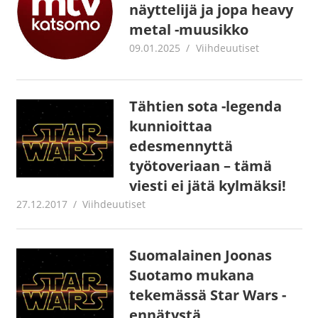
näyttelijä ja jopa heavy
metal -muusikko
09.01.2025
Juha Kaunisto
Viihdeuutiset
Tähtien sota -legenda
kunnioittaa
edesmennyttä
työtoveriaan – tämä
viesti ei jätä kylmäksi!
27.12.2017
Juha Kaunisto
Viihdeuutiset
Suomalainen Joonas
Suotamo mukana
tekemässä Star Wars -
ennätystä