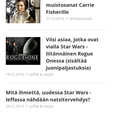
muistosanat Carrie
Fisherille
27.12.2016
Juha Kaunisto
Viihdeuutiset
Viisi asiaa, jotka ovat
vialla Star Wars -
liitännäinen Rogue
Onessa (sisältää
juonipaljastuksia)
19.12.2016
Juha Kaunisto
Leffat & sarjat
Mitä ihmettä, uudessa Star Wars -
leffassa nähdään natsitervehdys?
24.11.2015
mestanet
Leffat & sarjat