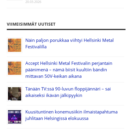
20.03.2026
VIIMEISIMMÄT UUTISET
Näin paljon porukkaa viihtyi Hellsinki Metal
Festivalilla
Accept Hellsinki Metal Festivalin perjantain
päänimenä – nämä biisit kuultiin bändin
mittavan 50V-keikan aikana
Tänään TV:ssä 90-luvun floppijännäri – sai
aikaiseksi ikävän jälkipyykin
Kuusituntinen konemusiikin ilmaistapahtuma
juhlitaan Helsingissä elokuussa