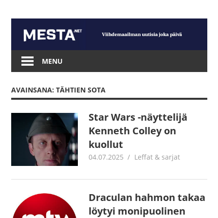
Skip
to
content
Mesta.net
MENU
AVAINSANA: TÄHTIEN SOTA
Star Wars -näyttelijä
Kenneth Colley on
kuollut
04.07.2025
Jouni Hirn
Leffat & sarjat
Draculan hahmon takaa
löytyi monipuolinen