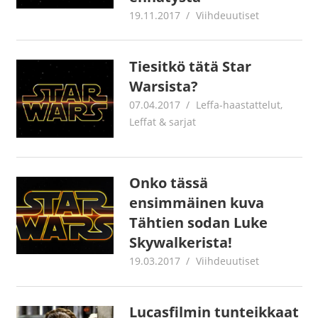
19.11.2017
Juha Kaunisto
Viihdeuutiset
Tiesitkö tätä Star
Warsista?
07.04.2017
Jouni Hirn
Leffa-haastattelut
,
Leffat & sarjat
Onko tässä
ensimmäinen kuva
Tähtien sodan Luke
Skywalkerista!
19.03.2017
Juha Kaunisto
Viihdeuutiset
Lucasfilmin tunteikkaat