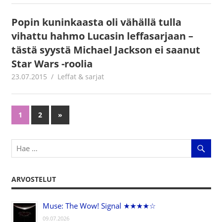
Popin kuninkaasta oli vähällä tulla
vihattu hahmo Lucasin leffasarjaan –
tästä syystä Michael Jackson ei saanut
Star Wars -roolia
23.07.2015
mestanet
Leffat & sarjat
1
2
Next
»
Artikkelien
Posts
selaus
ARVOSTELUT
Muse: The Wow! Signal ★★★★☆
09.07.2026