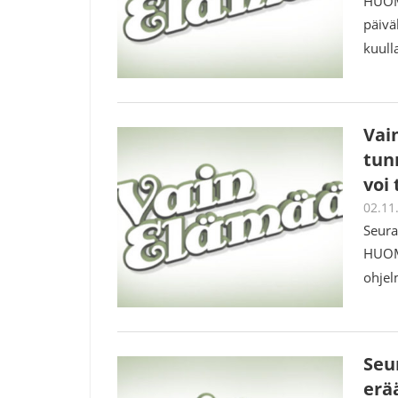
HUOM!
päivä
kuull
Vai
tun
voi
02.11
Seura
HUOM!
ohjel
Seu
erää