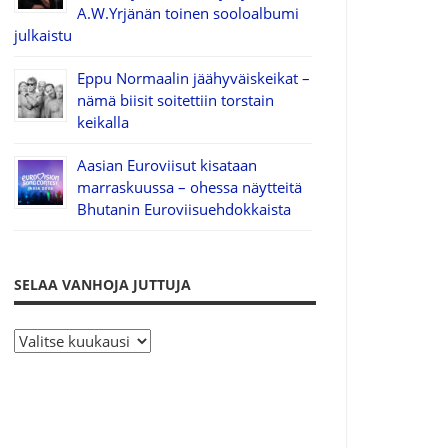
A.W.Yrjänän toinen sooloalbumi
julkaistu
Eppu Normaalin jäähyväiskeikat –
nämä biisit soitettiin torstain
keikalla
Aasian Euroviisut kisataan
marraskuussa – ohessa näytteitä
Bhutanin Euroviisuehdokkaista
SELAA VANHOJA JUTTUJA
S
e
l
a
a