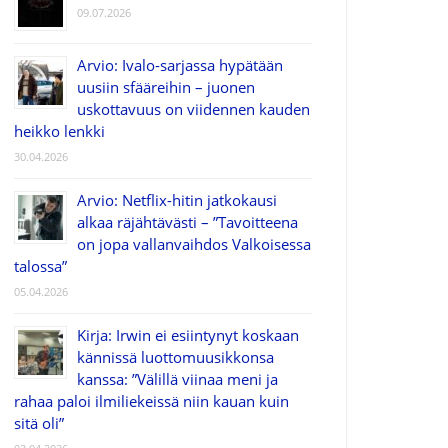
09.07.2026
Arvio: Ivalo-sarjassa hypätään
uusiin sfääreihin – juonen
uskottavuus on viidennen kauden
heikko lenkki
30.04.2026
Arvio: Netflix-hitin jatkokausi
alkaa räjähtävästi – ”Tavoitteena
on jopa vallanvaihdos Valkoisessa
talossa”
05.04.2026
Kirja: Irwin ei esiintynyt koskaan
kännissä luottomuusikkonsa
kanssa: ”Välillä viinaa meni ja
rahaa paloi ilmiliekeissä niin kauan kuin
sitä oli”