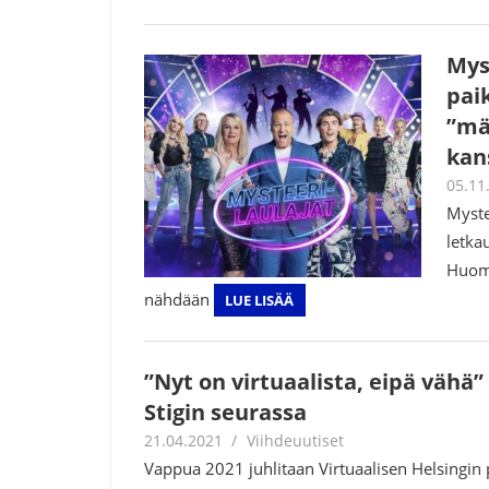
Mys
pai
”mä
kans
05.11
Myste
letka
Huom,
nähdään
LUE LISÄÄ
”Nyt on virtuaalista, eipä vähä”
Stigin seurassa
21.04.2021
Juha Kaunisto
Viihdeuutiset
Vappua 2021 juhlitaan Virtuaalisen Helsingin p