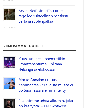
03.04.2026
Arvio: Netflixin leffauutuus
tarjoilee suhteellisen ronskisti
verta ja suolenpätkiä
20.03.2026
VIIMEISIMMÄT UUTISET
Kuusituntinen konemusiikin
ilmaistapahtuma juhlitaan
Helsingissä elokuussa
Marko Annalan uutuus
hämmentää – ”Tällaista musaa ei
oo Suomessa aiemmin tehty”
”Halusimme tehdä albumin, joka
on käsityötä” – CMX-yhtyeen