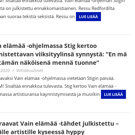
 SIsältää ennakkoa tulevasta. Vain elämää -ohjelman Stigin
ltä on julkistettu ennakkomaistiainen. Ressu Redfordilta
aan suoraa tekstiä seksistä. Ressu on
LUE LISÄÄ
n elämää -ohjelmassa Stig kertoo
nistettavan viiksityylinsä synnystä: ”En mä
 tämän näköisenä mennä tuonne”
.2020
Juha Kaunisto
Viihdeuutiset
avaksi Vain elämää -ohjelmassa vietetään Stigin päivää.
 Sisältää ennakkoa tulevasta. Stig kertoo Vain elämää -
massa artistiuransa käynnistymisestä ja musiikin
LUE LISÄÄ
raavat Vain elämää -tähdet julkistettu –
lle artistille kyseessä hyppy