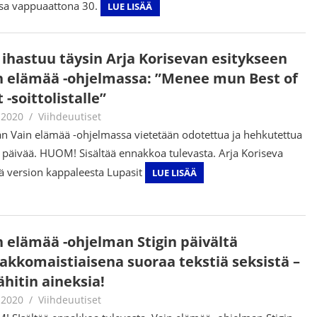
ssa vappuaattona 30.
LUE LISÄÄ
g ihastuu täysin Arja Korisevan esitykseen
n elämää -ohjelmassa: ”Menee mun Best of
 -soittolistalle”
.2020
Juha Kaunisto
Viihdeuutiset
n Vain elämää -ohjelmassa vietetään odotettua ja hehkutettua
n päivää. HUOM! Sisältää ennakkoa tulevasta. Arja Koriseva
ää version kappaleesta Lupasit
LUE LISÄÄ
n elämää -ohjelman Stigin päivältä
akkomaistiaisena suoraa tekstiä seksistä –
ähitin aineksia!
.2020
Juha Kaunisto
Viihdeuutiset