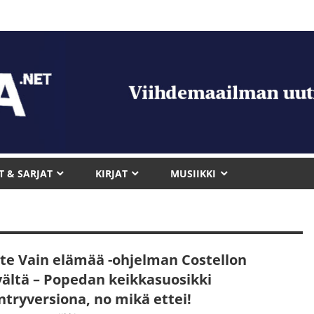
T & SARJAT
KIRJAT
MUSIIKKI
te Vain elämää -ohjelman Costellon
vältä – Popedan keikkasuosikki
ntryversiona, no mikä ettei!