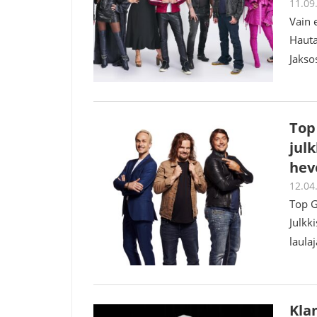
11.09
Vain 
Hauta
Jakso
Top
jul
hev
12.04
Top G
Julkk
laula
Klam