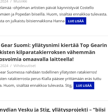
.2024
Juha Kaunisto
Musiikki
elämää -ohjelman artistien päivät käynnistyvät Costello
mäen ja Popedan biiseillä. Huom, sisältää ennakkoa tulevasta.
sta on julkaistu biisiennakkona Hanna
LUE LISÄÄ
 Gear Suomi: yllätysnimi kiertää Top Gearin
kkisten kilparatakierroksen vähemmän
osvoimia omaavalla laitteella!
.2024
Juha Kaunisto
Viihdeuutiset
ear Suomessa nähdään todellinen yllätysten ratakierros!
isten ratakierrosta perus-Kialla pääsee yrittämään eräs tuttu
ja. Huom, sisältää ennakkoa tulevasta. Stig,
LUE LISÄÄ
ydian Vesku ja Stig, yllätysprojekti – ”biisi