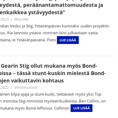
keydestä, peräänantamattomuudesta ja
enkaikkea ystävyydestä”
.2023
Juha Kaunisto
Musiikki
dian Vesku ja Stig, Ystävänpäivän kunniaksi uuden projektin
tus. Älä lannistu ystävä -niminen biisi julkaistaan vasta
ntaina, ei Ystävänpäivänä. Pieni
LUE LISÄÄ
 Gearin Stig ollut mukana myös Bond-
oissa – tässä stunt-kuskin mielestä Bond-
fojen vaikuttavin kohtaus
.2022
Juha Kaunisto
Viihdeuutiset
läinen kilpa-ajaja ja stunt-kuski, tiettävästi myös yksi Top
n monista Stig-nimisistä mysteerikuskeista, Ben Collins, on
 mukana myös Bond-leffoissa. Collinsin
LUE LISÄÄ