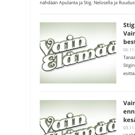
nähdään Apulanta ja Stig. Nelosella ja Ruudu
Sti
Vai
best
06.11
Tänää
Stigi
esitt
Vai
enn
kes
03.11