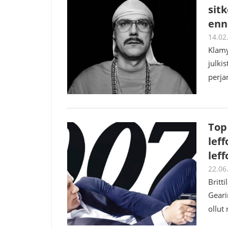
sit
enn
14.02
Klamy
julkis
perja
Top
leff
lef
22.06
Britti
Geari
ollut