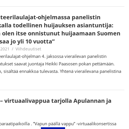
teerilaulajat-ohjelmassa panelistin
kalla todellinen huijauksen asiantuntija:
 olen itse onnistunut huijaamaan Suomen
aa jo yli 10 vuotta”
.2021
Juha Kaunisto
Viihdeuutiset
erilaulajat-ohjelman 4. jaksossa vierailevan panelistin
utukset saavat juontaja Heikki Paasosen pokan pettämään.
 sisältää ennakkoa tulevasta. Yhtenä vierailevana panelistina
 – virtuaalivappua tarjolla Apulannan ja
araatipaikoilla . ”Vapun päällä vappu” -virtuaalikonsertissa