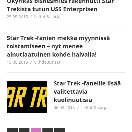
Ökyrikas bisnesmies rakennutti Star
Trekista tutun USS Enterprisen
25.05.2015
mestanet
Leffat & sarjat
Star Trek -fanien mekka myynnissä
toistamiseen – nyt menee
ainutlaatuinen kohde halvalla!
15.05.2015
mestanet
Viihdeuutiset
Star Trek -faneille lisää
valitettavia
kuolinuutisia
06.03.2015
mestanet
Leffat & sarjat