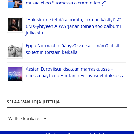
musaa ei oo Suomessa aiemmin tehty”
”Halusimme tehdä albumin, joka on käsityötä” –
CMX-yhtyeen A.W.Yrjänän toinen sooloalbumi
julkaistu
Eppu Normaalin jäähyväiskeikat – nämä biisit
soitettiin torstain keikalla
Aasian Euroviisut kisataan marraskuussa –
ohessa näytteitä Bhutanin Euroviisuehdokkaista
SELAA VANHOJA JUTTUJA
S
e