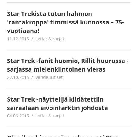
Star Trekista tutun hahmon
'rantakroppa' timmissä kunnossa – 75-
vuotiaana!
11.12.2015
mestanet
Leffat & sarjat
Star Trek -fanit huomio, Rillit huurussa -
sarjassa mielenkiintoinen vieras
27.10.2015
mestanet
Viihdeuutiset
Star Trek -näyttelijä kiidätettiin
sairaalaan aivoinfarktin johdosta
04.06.2015
mestanet
Leffat & sarjat