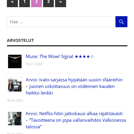
«
Previous
1
2
3
Next
»
Artikkelien
Posts
Posts
selaus
ARVOSTELUT
Muse: The Wow! Signal ★★★★☆
09.07.2026
Arvio: Ivalo-sarjassa hypätään uusiin sfääreihin
– juonen uskottavuus on viidennen kauden
heikko lenkki
30.04.2026
Arvio: Netflix-hitin jatkokausi alkaa räjähtävästi
– ”Tavoitteena on jopa vallanvaihdos Valkoisessa
talossa”