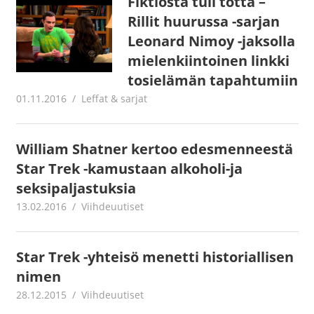
Fiktiosta tuli totta –
Rillit huurussa -sarjan
Leonard Nimoy -jaksolla
mielenkiintoinen linkki
tosielämän tapahtumiin
01.11.2016
Juha Kaunisto
Leffat & sarjat
William Shatner kertoo edesmenneestä
Star Trek -kamustaan alkoholi-ja
seksipaljastuksia
13.02.2016
mestanet
Viihdeuutiset
Star Trek -yhteisö menetti historiallisen
nimen
28.12.2015
mestanet
Viihdeuutiset