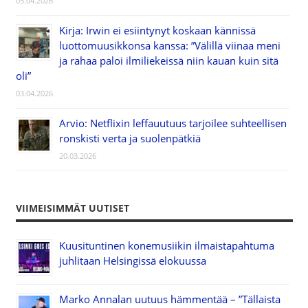
05.04.2026
Kirja: Irwin ei esiintynyt koskaan kännissä
luottomuusikkonsa kanssa: ”Välillä viinaa meni
ja rahaa paloi ilmiliekeissä niin kauan kuin sitä
oli”
03.04.2026
Arvio: Netflixin leffauutuus tarjoilee suhteellisen
ronskisti verta ja suolenpätkiä
20.03.2026
VIIMEISIMMÄT UUTISET
Kuusituntinen konemusiikin ilmaistapahtuma
juhlitaan Helsingissä elokuussa
Marko Annalan uutuus hämmentää – ”Tällaista