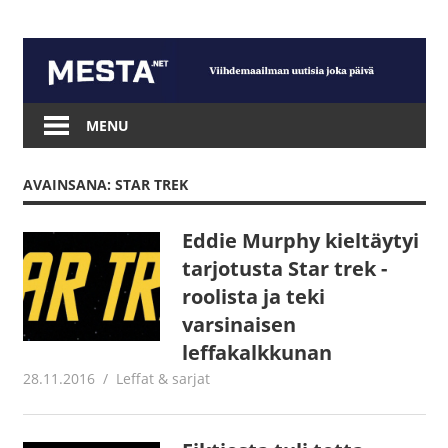
Skip
to
content
Mesta.net
MENU
AVAINSANA: STAR TREK
Eddie Murphy kieltäytyi
tarjotusta Star trek -
roolista ja teki
varsinaisen
leffakalkkunan
28.11.2016
Juha Kaunisto
Leffat & sarjat