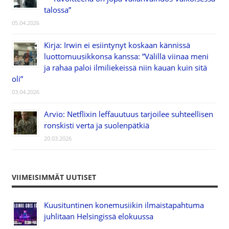
talossa”
05.04.2026
Kirja: Irwin ei esiintynyt koskaan kännissä
luottomuusikkonsa kanssa: ”Välillä viinaa meni
ja rahaa paloi ilmiliekeissä niin kauan kuin sitä
oli”
03.04.2026
Arvio: Netflixin leffauutuus tarjoilee suhteellisen
ronskisti verta ja suolenpätkiä
20.03.2026
VIIMEISIMMÄT UUTISET
Kuusituntinen konemusiikin ilmaistapahtuma
juhlitaan Helsingissä elokuussa