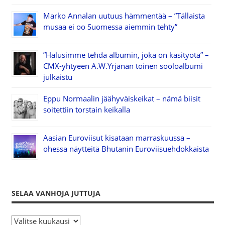
Marko Annalan uutuus hämmentää – ”Tällaista
musaa ei oo Suomessa aiemmin tehty”
”Halusimme tehdä albumin, joka on käsityötä” –
CMX-yhtyeen A.W.Yrjänän toinen sooloalbumi
julkaistu
Eppu Normaalin jäähyväiskeikat – nämä biisit
soitettiin torstain keikalla
Aasian Euroviisut kisataan marraskuussa –
ohessa näytteitä Bhutanin Euroviisuehdokkaista
SELAA VANHOJA JUTTUJA
S