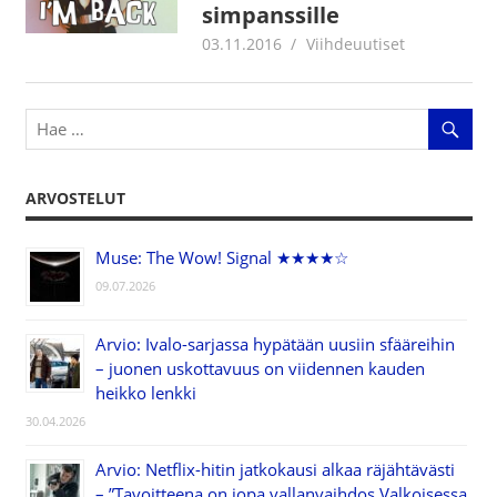
simpanssille
03.11.2016
Juha Kaunisto
Viihdeuutiset
ARVOSTELUT
Muse: The Wow! Signal ★★★★☆
09.07.2026
Arvio: Ivalo-sarjassa hypätään uusiin sfääreihin
– juonen uskottavuus on viidennen kauden
heikko lenkki
30.04.2026
Arvio: Netflix-hitin jatkokausi alkaa räjähtävästi
– ”Tavoitteena on jopa vallanvaihdos Valkoisessa