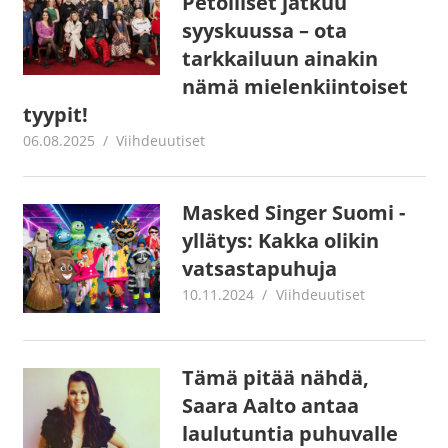
Petolliset jatkuu
syyskuussa – ota
tarkkailuun ainakin
nämä mielenkiintoiset
tyypit!
06.08.2025
Juha Kaunisto
Viihdeuutiset
Masked Singer Suomi -
yllätys: Kakka olikin
vatsastapuhuja
10.11.2024
Juha Kaunisto
Viihdeuutiset
Tämä pitää nähdä,
Saara Aalto antaa
laulutuntia puhuvalle