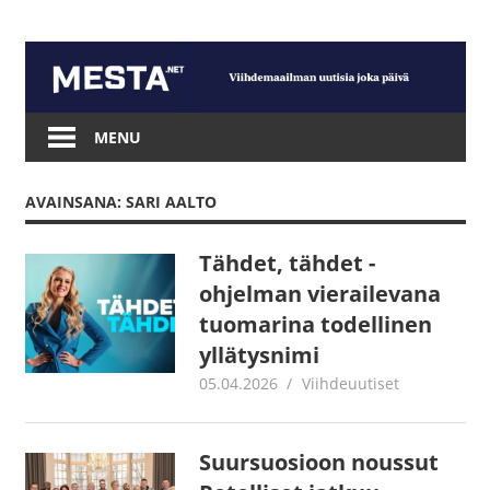
Skip
to
content
Mesta.net
MENU
AVAINSANA: SARI AALTO
Tähdet, tähdet -
ohjelman vierailevana
tuomarina todellinen
yllätysnimi
05.04.2026
Juha Kaunisto
Viihdeuutiset
Suursuosioon noussut