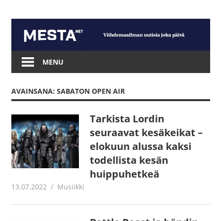
Skip
to
content
Mesta.net
MENU
AVAINSANA: SABATON OPEN AIR
Tarkista Lordin
seuraavat kesäkeikat –
elokuun alussa kaksi
todellista kesän
huippuhetkeä
13.07.2022
Juha Kaunisto
Musiikki