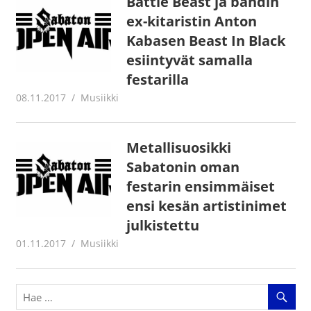
Battle Beast ja bändin
ex-kitaristin Anton
Kabasen Beast In Black
esiintyvät samalla
festarilla
08.11.2017
Juha Kaunisto
Musiikki
Metallisuosikki
Sabatonin oman
festarin ensimmäiset
ensi kesän artistinimet
julkistettu
01.11.2017
Juha Kaunisto
Musiikki