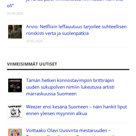
oli”
03.04.2026
Arvio: Netflixin leffauutuus tarjoilee suhteellisen
ronskisti verta ja suolenpätkiä
20.03.2026
VIIMEISIMMÄT UUTISET
Tämän hetken kiinnostavimpiin brittiräpin
uuden sukupolven nimiin lukeutuva artisti
marraskuussa Suomeen
Weezer ensi kesänä Suomeen – näin hankit liput
ennen yleisen myynnin alkua
Voittaako Olavi Uusivirta mestaruuden –