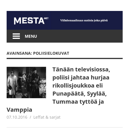
Skip
to
content
Mesta.net
MENU
AVAINSANA: POLIISIELOKUVAT
Tänään televisiossa,
poliisi jahtaa hurjaa
rikollisjoukkoa eli
Punapäätä, Syylää,
Tummaa tyttöä ja
Vamppia
07.10.2016
Juha Kaunisto
Leffat & sarjat