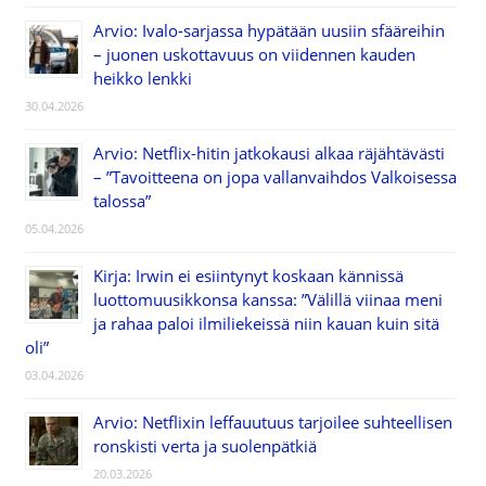
Arvio: Ivalo-sarjassa hypätään uusiin sfääreihin
– juonen uskottavuus on viidennen kauden
heikko lenkki
30.04.2026
Arvio: Netflix-hitin jatkokausi alkaa räjähtävästi
– ”Tavoitteena on jopa vallanvaihdos Valkoisessa
talossa”
05.04.2026
Kirja: Irwin ei esiintynyt koskaan kännissä
luottomuusikkonsa kanssa: ”Välillä viinaa meni
ja rahaa paloi ilmiliekeissä niin kauan kuin sitä
oli”
03.04.2026
Arvio: Netflixin leffauutuus tarjoilee suhteellisen
ronskisti verta ja suolenpätkiä
20.03.2026