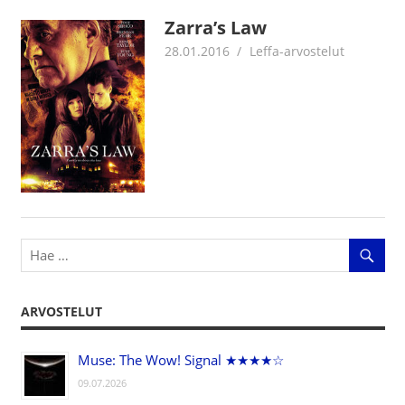
Zarra’s Law
28.01.2016
Jouni Hirn
Leffa-arvostelut
ARVOSTELUT
Muse: The Wow! Signal ★★★★☆
09.07.2026