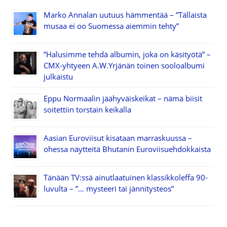
Marko Annalan uutuus hämmentää – ”Tällaista
musaa ei oo Suomessa aiemmin tehty”
”Halusimme tehdä albumin, joka on käsityötä” –
CMX-yhtyeen A.W.Yrjänän toinen sooloalbumi
julkaistu
Eppu Normaalin jäähyväiskeikat – nämä biisit
soitettiin torstain keikalla
Aasian Euroviisut kisataan marraskuussa –
ohessa näytteitä Bhutanin Euroviisuehdokkaista
Tänään TV:ssä ainutlaatuinen klassikkoleffa 90-
luvulta – ”… mysteeri tai jännitysteos”