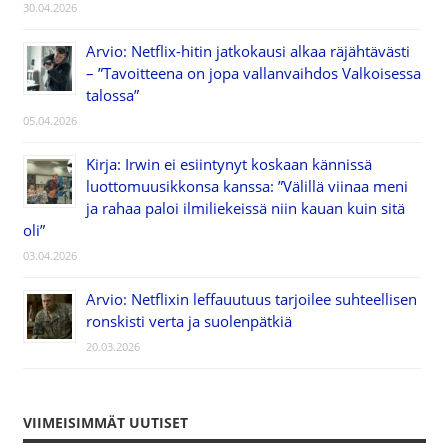
30.04.2026
Arvio: Netflix-hitin jatkokausi alkaa räjähtävästi
– ”Tavoitteena on jopa vallanvaihdos Valkoisessa
talossa”
05.04.2026
Kirja: Irwin ei esiintynyt koskaan kännissä
luottomuusikkonsa kanssa: ”Välillä viinaa meni
ja rahaa paloi ilmiliekeissä niin kauan kuin sitä
oli”
03.04.2026
Arvio: Netflixin leffauutuus tarjoilee suhteellisen
ronskisti verta ja suolenpätkiä
20.03.2026
VIIMEISIMMÄT UUTISET