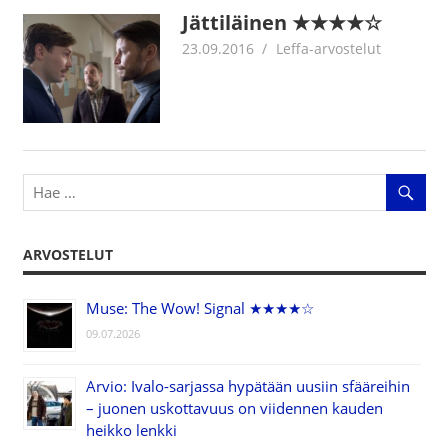
Jättiläinen ★★★★☆
23.09.2016
Jouni Hirn
Leffa-arvostelut
ARVOSTELUT
Muse: The Wow! Signal ★★★★☆
09.07.2026
Arvio: Ivalo-sarjassa hypätään uusiin sfääreihin
– juonen uskottavuus on viidennen kauden
heikko lenkki