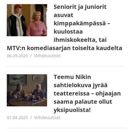
Seniorit ja juniorit
asuvat
kimppakämpässä –
kuulostaa
ihmiskokeelta, tai
MTV:n komediasarjan toiselta kaudelta
06.09.2025
Juha Kaunisto
Viihdeuutiset
Teemu Nikin
sahtielokuva jyrää
teattereissa – ohjaajan
saama palaute ollut
yksipuolista!
01.04.2025
Juha Kaunisto
Viihdeuutiset