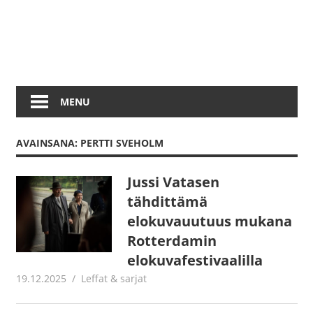
MENU
AVAINSANA: PERTTI SVEHOLM
Jussi Vatasen
tähdittämä
elokuvauutuus mukana
Rotterdamin
elokuvafestivaalilla
19.12.2025
Juha Kaunisto
Leffat & sarjat