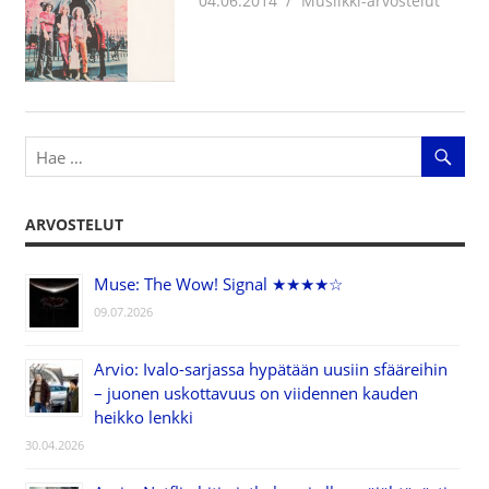
04.06.2014
Jouni Hirn
Musiikki-arvostelut
ARVOSTELUT
Muse: The Wow! Signal ★★★★☆
09.07.2026
Arvio: Ivalo-sarjassa hypätään uusiin sfääreihin
– juonen uskottavuus on viidennen kauden
heikko lenkki
30.04.2026