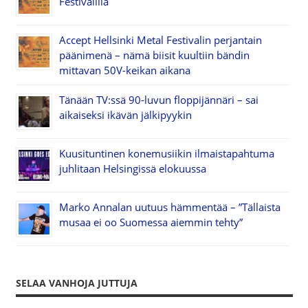
Festivalilla
Accept Hellsinki Metal Festivalin perjantain
päänimenä – nämä biisit kuultiin bändin
mittavan 50V-keikan aikana
Tänään TV:ssä 90-luvun floppijännäri – sai
aikaiseksi ikävän jälkipyykin
Kuusituntinen konemusiikin ilmaistapahtuma
juhlitaan Helsingissä elokuussa
Marko Annalan uutuus hämmentää – ”Tällaista
musaa ei oo Suomessa aiemmin tehty”
SELAA VANHOJA JUTTUJA