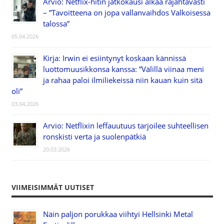
Arvio: Netflix-hitin jatkokausi alkaa räjähtävästi
– ”Tavoitteena on jopa vallanvaihdos Valkoisessa
talossa”
05.04.2026
Kirja: Irwin ei esiintynyt koskaan kännissä
luottomuusikkonsa kanssa: ”Välillä viinaa meni
ja rahaa paloi ilmiliekeissä niin kauan kuin sitä
oli”
03.04.2026
Arvio: Netflixin leffauutuus tarjoilee suhteellisen
ronskisti verta ja suolenpätkiä
20.03.2026
VIIMEISIMMÄT UUTISET
Näin paljon porukkaa viihtyi Hellsinki Metal