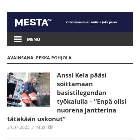
Skip
to
content
Mesta.net
MENU
AVAINSANA: PEKKA POHJOLA
Anssi Kela pääsi
soittamaan
basistilegendan
työkalulla – ”Enpä olisi
nuorena jantterina
tätäkään uskonut”
24.07.2025
Juha Kaunisto
Musiikki