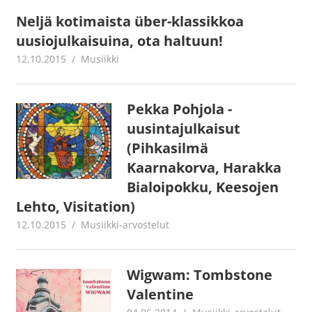
Neljä kotimaista über-klassikkoa
uusiojulkaisuina, ota haltuun!
12.10.2015
mestanet
Musiikki
Pekka Pohjola -
uusintajulkaisut
(Pihkasilmä
Kaarnakorva, Harakka
Bialoipokku, Keesojen
Lehto, Visitation)
12.10.2015
Jouni Hirn
Musiikki-arvostelut
Wigwam: Tombstone
Valentine