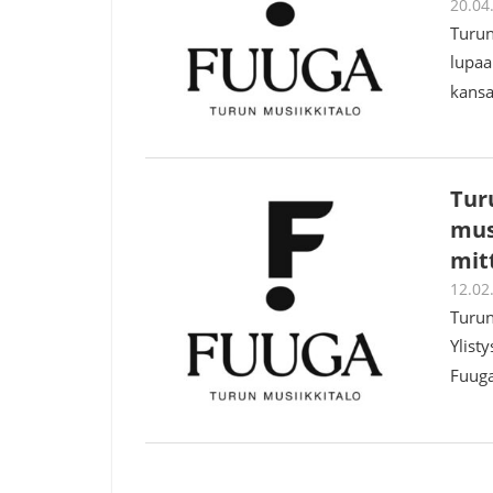
20.04
Turun
lupaa 
kansa
Tur
mus
mit
12.02
Turun
Ylist
Fuugan