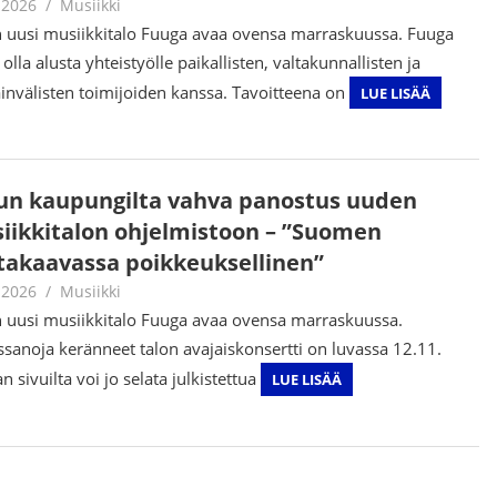
.2026
Juha Kaunisto
Musiikki
 uusi musiikkitalo Fuuga avaa ovensa marraskuussa. Fuuga
olla alusta yhteistyölle paikallisten, valtakunnallisten ja
invälisten toimijoiden kanssa. Tavoitteena on
LUE LISÄÄ
un kaupungilta vahva panostus uuden
iikkitalon ohjelmistoon – ”Suomen
takaavassa poikkeuksellinen”
.2026
Juha Kaunisto
Musiikki
 uusi musiikkitalo Fuuga avaa ovensa marraskuussa.
yssanoja keränneet talon avajaiskonsertti on luvassa 12.11.
 sivuilta voi jo selata julkistettua
LUE LISÄÄ