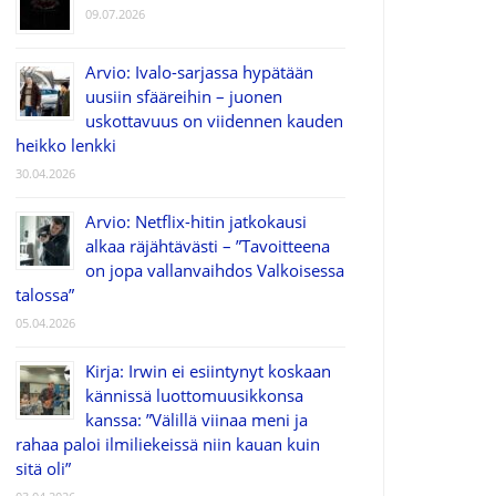
09.07.2026
Arvio: Ivalo-sarjassa hypätään
uusiin sfääreihin – juonen
uskottavuus on viidennen kauden
heikko lenkki
30.04.2026
Arvio: Netflix-hitin jatkokausi
alkaa räjähtävästi – ”Tavoitteena
on jopa vallanvaihdos Valkoisessa
talossa”
05.04.2026
Kirja: Irwin ei esiintynyt koskaan
kännissä luottomuusikkonsa
kanssa: ”Välillä viinaa meni ja
rahaa paloi ilmiliekeissä niin kauan kuin
sitä oli”