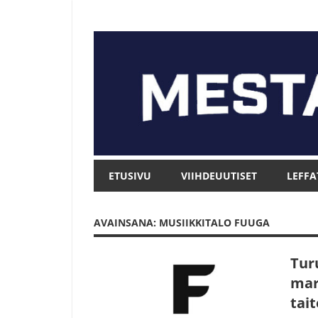
Skip
to
content
Mesta.net
Mesta.net
ETUSIVU
VIIHDEUUTISET
LEFFA
AVAINSANA: MUSIIKKITALO FUUGA
Tur
mar
tait