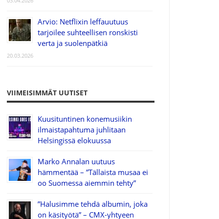
03.04.2026
Arvio: Netflixin leffauutuus
tarjoilee suhteellisen ronskisti
verta ja suolenpätkiä
20.03.2026
VIIMEISIMMÄT UUTISET
Kuusituntinen konemusiikin
ilmaistapahtuma juhlitaan
Helsingissä elokuussa
Marko Annalan uutuus
hämmentää – ”Tällaista musaa ei
oo Suomessa aiemmin tehty”
”Halusimme tehdä albumin, joka
on käsityötä” – CMX-yhtyeen