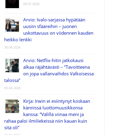
09.07.2026
Arvio: Ivalo-sarjassa hypätään
uusiin sfääreihin – juonen
uskottavuus on viidennen kauden
heikko lenkki
30.04.2026
Arvio: Netflix-hitin jatkokausi
alkaa räjähtävästi – ”Tavoitteena
on jopa vallanvaihdos Valkoisessa
talossa”
05.04.2026
Kirja: Irwin ei esiintynyt koskaan
kännissä luottomuusikkonsa
kanssa: ”Välillä viinaa meni ja
rahaa paloi ilmiliekeissä niin kauan kuin
sitä oli”