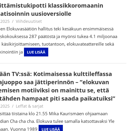
ittämistukipotti klassikkoromaanin
atisoinnin uusioversiolle
.2025
Juha Kaunisto
Viihdeuutiset
n Elokuvasäätiön hallitus teki kesäkuun ensimmäisessä
skokouksessa 287 päätöstä ja myönsi tukea 4.1 miljoonaa
 käsikirjoittamiseen, tuotantoon, elokuvateattereille sekä
inointiin ja
LUE LISÄÄ
ään TV:ssä: Kotimaisessa kulttileffassa
ajuoppo saa jättiperinnön – ”elokuvan
emisen motiiviksi on mainittu se, että
tähden hampaat piti saada paikatuiksi”
.2025
Jouni Hirn
Leffat & sarjat
sittää tiistaina klo 21.55 Mika Kaurismäen ohjaamaan
ian Cha cha cha. Elokuva tulee samalla katsottavaksi Yle
naan. Vuonna 1989
LUE LISÄÄ