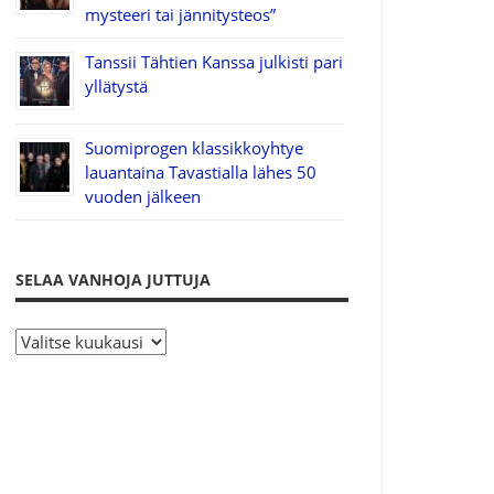
mysteeri tai jännitysteos”
Tanssii Tähtien Kanssa julkisti pari
yllätystä
Suomiprogen klassikkoyhtye
lauantaina Tavastialla lähes 50
vuoden jälkeen
SELAA VANHOJA JUTTUJA
S
e
l
a
a
v