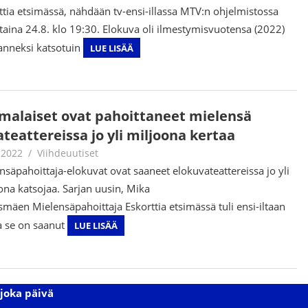
ttia etsimässä, nähdään tv-ensi-illassa MTV:n ohjelmistossa
taina 24.8. klo 19:30. Elokuva oli ilmestymisvuotensa (2022)
nneksi katsotuin
LUE LISÄÄ
malaiset ovat pahoittaneet mielensä
ateattereissa jo yli miljoona kertaa
.2022
Juha Kaunisto
Viihdeuutiset
nsäpahoittaja-elokuvat ovat saaneet elokuvateattereissa jo yli
ona katsojaa. Sarjan uusin, Mika
smäen Mielensäpahoittaja Eskorttia etsimässä tuli ensi-iltaan
ja se on saanut
LUE LISÄÄ
joka päivä