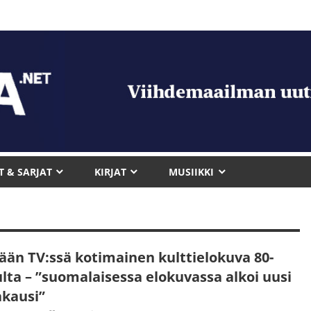
T & SARJAT
KIRJAT
MUSIIKKI
ään TV:ssä kotimainen kulttielokuva 80-
ulta – ”suomalaisessa elokuvassa alkoi uusi
akausi”