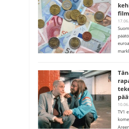
keh
film
17.06
Suome
päätö
euroa
markk
Tän
rap
tek
pää
10.06
TV1 e
komed
Aree