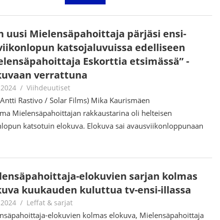
n uusi Mielensäpahoittaja pärjäsi ensi-
aviikonlopun katsojaluvuissa edelliseen
elensäpahoittaja Eskorttia etsimässä” -
kuvaan verrattuna
.2024
Juha Kaunisto
Viihdeuutiset
 Antti Rastivo / Solar Films) Mika Kaurismäen
ma Mielensäpahoittajan rakkaustarina oli helteisen
nlopun katsotuin elokuva. Elokuva sai avausviikonloppunaan
lensäpahoittaja-elokuvien sarjan kolmas
kuva kuukauden kuluttua tv-ensi-illassa
.2024
Juha Kaunisto
Leffat & sarjat
nsäpahoittaja-elokuvien kolmas elokuva, Mielensäpahoittaja