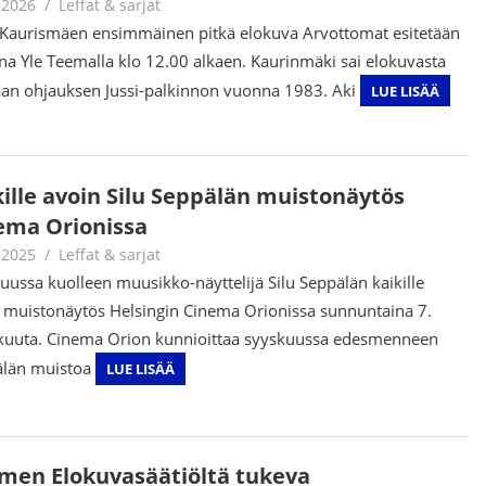
.2026
Jouni Hirn
Leffat & sarjat
Kaurismäen ensimmäinen pitkä elokuva Arvottomat esitetään
aina Yle Teemalla klo 12.00 alkaen. Kaurinmäki sai elokuvasta
an ohjauksen Jussi-palkinnon vuonna 1983. Aki
LUE LISÄÄ
kille avoin Silu Seppälän muistonäytös
ema Orionissa
.2025
Juha Kaunisto
Leffat & sarjat
uussa kuolleen muusikko-näyttelijä Silu Seppälän kaikille
 muistonäytös Helsingin Cinema Orionissa sunnuntaina 7.
kuuta. Cinema Orion kunnioittaa syyskuussa edesmenneen
älän muistoa
LUE LISÄÄ
men Elokuvasäätiöltä tukeva