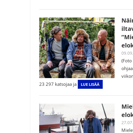
Näi
ilt
”Mi
elo
09.09
(Foto
ohjaa
viiko
23 297 katsojaa ja
LUE LISÄÄ
Mie
elo
27.07
Miele