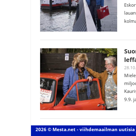
Eskor
lauan
kolma
Suo
leff
28.10
Miele
miljo
Kauri
9.9. 
2026 © Mesta.net - viihdemaailman uutisia 