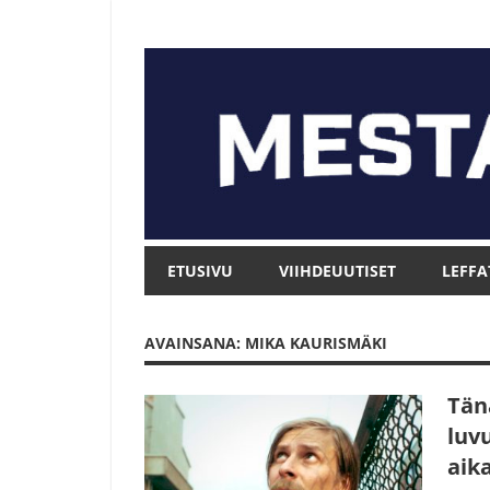
Skip
to
content
Mesta.net
Mesta.net
ETUSIVU
VIIHDEUUTISET
LEFFA
AVAINSANA: MIKA KAURISMÄKI
Tän
luv
aik