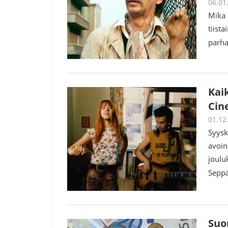
06.01
Mika 
tiist
parha
Kai
Cin
01.12
Syysk
avoin
joulu
Sepp
Suo