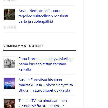
03.04.2026
Arvio: Netflixin leffauutuus
tarjoilee suhteellisen ronskisti
verta ja suolenpätkiä
20.03.2026
VIIMEISIMMÄT UUTISET
Eppu Normaalin jäähyväiskeikat –
nämä biisit soitettiin torstain
keikalla
Aasian Euroviisut kisataan
marraskuussa – ohessa näytteitä
Bhutanin Euroviisuehdokkaista
Tänään TV:ssä ainutlaatuinen
klassikkoleffa 90-luvulta – ”…