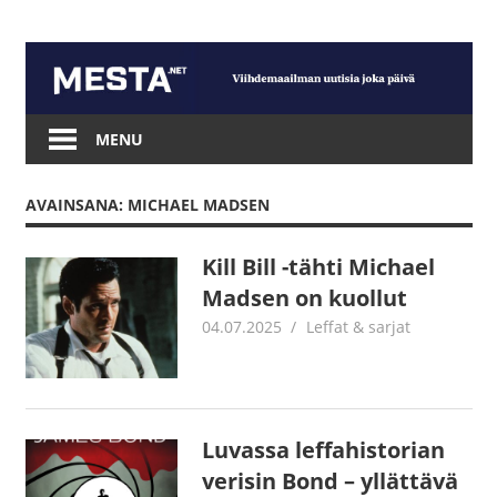
Skip
to
content
Mesta.net
MENU
AVAINSANA: MICHAEL MADSEN
Kill Bill -tähti Michael
Madsen on kuollut
04.07.2025
Jouni Hirn
Leffat & sarjat
Luvassa leffahistorian
verisin Bond – yllättävä