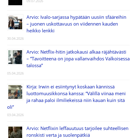
09.07.2026
Arvio: Ivalo-sarjassa hypätään uusiin sfääreihin
– juonen uskottavuus on viidennen kauden
heikko lenkki
30.04.2026
Arvio: Netflix-hitin jatkokausi alkaa räjähtävästi
– ”Tavoitteena on jopa vallanvaihdos Valkoisessa
talossa”
05.04.2026
Kirja: Irwin ei esiintynyt koskaan kännissä
luottomuusikkonsa kanssa: ”Välillä viinaa meni
ja rahaa paloi ilmiliekeissä niin kauan kuin sitä
oli”
03.04.2026
Arvio: Netflixin leffauutuus tarjoilee suhteellisen
ronskisti verta ja suolenpätkiä