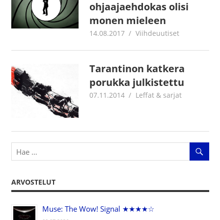
ohjaajaehdokas olisi
monen mieleen
14.08.2017
Juha Kaunisto
Viihdeuutiset
Tarantinon katkera
porukka julkistettu
07.11.2014
mestanet
Leffat & sarjat
ARVOSTELUT
Muse: The Wow! Signal ★★★★☆