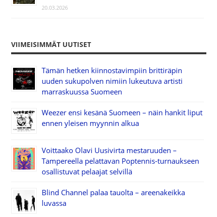
20.03.2026
VIIMEISIMMÄT UUTISET
Tämän hetken kiinnostavimpiin brittiräpin
uuden sukupolven nimiin lukeutuva artisti
marraskuussa Suomeen
Weezer ensi kesänä Suomeen – näin hankit liput
ennen yleisen myynnin alkua
Voittaako Olavi Uusivirta mestaruuden –
Tampereella pelattavan Poptennis-turnaukseen
osallistuvat pelaajat selvillä
Blind Channel palaa tauolta – areenakeikka
luvassa