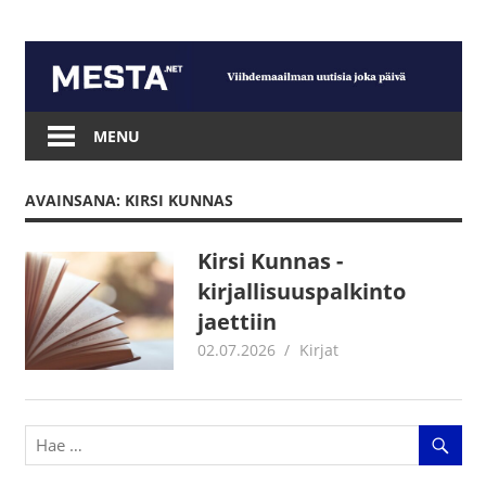
Skip
to
content
Mesta.net
MENU
AVAINSANA: KIRSI KUNNAS
Kirsi Kunnas -
kirjallisuuspalkinto
jaettiin
02.07.2026
Jouni Hirn
Kirjat