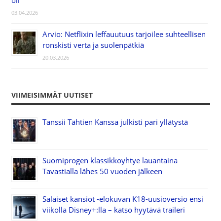
oli”
03.04.2026
Arvio: Netflixin leffauutuus tarjoilee suhteellisen
ronskisti verta ja suolenpätkiä
20.03.2026
VIIMEISIMMÄT UUTISET
Tanssii Tähtien Kanssa julkisti pari yllätystä
Suomiprogen klassikkoyhtye lauantaina
Tavastialla lähes 50 vuoden jälkeen
Salaiset kansiot -elokuvan K18-uusioversio ensi
viikolla Disney+:lla – katso hyytävä traileri