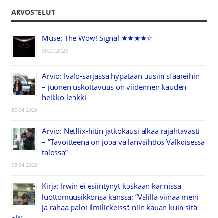
ARVOSTELUT
Muse: The Wow! Signal ★★★★☆
09.07.2026
Arvio: Ivalo-sarjassa hypätään uusiin sfääreihin
– juonen uskottavuus on viidennen kauden
heikko lenkki
30.04.2026
Arvio: Netflix-hitin jatkokausi alkaa räjähtävästi
– ”Tavoitteena on jopa vallanvaihdos Valkoisessa
talossa”
05.04.2026
Kirja: Irwin ei esiintynyt koskaan kännissä
luottomuusikkonsa kanssa: ”Välillä viinaa meni
ja rahaa paloi ilmiliekeissä niin kauan kuin sitä