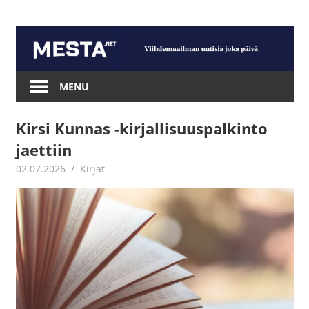
Skip
to
content
Mesta.net
MENU
Kirsi Kunnas -kirjallisuuspalkinto
jaettiin
02.07.2026
Jouni Hirn
Kirjat