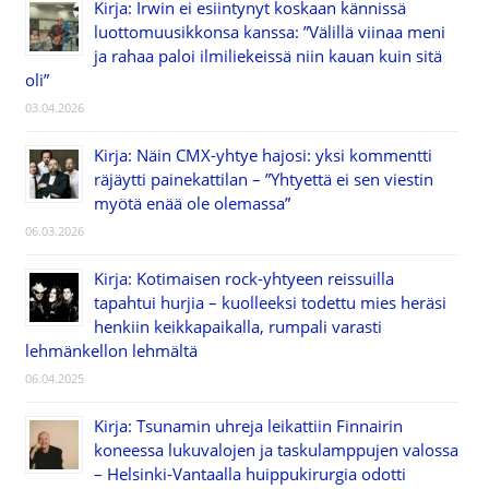
Kirja: Irwin ei esiintynyt koskaan kännissä
luottomuusikkonsa kanssa: ”Välillä viinaa meni
ja rahaa paloi ilmiliekeissä niin kauan kuin sitä
oli”
03.04.2026
Kirja: Näin CMX-yhtye hajosi: yksi kommentti
räjäytti painekattilan – ”Yhtyettä ei sen viestin
myötä enää ole olemassa”
06.03.2026
Kirja: Kotimaisen rock-yhtyeen reissuilla
tapahtui hurjia – kuolleeksi todettu mies heräsi
henkiin keikkapaikalla, rumpali varasti
lehmänkellon lehmältä
06.04.2025
Kirja: Tsunamin uhreja leikattiin Finnairin
koneessa lukuvalojen ja taskulamppujen valossa
– Helsinki-Vantaalla huippukirurgia odotti