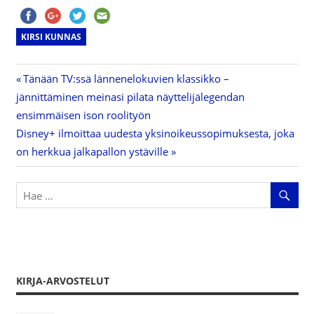
KIRSI KUNNAS
Previous
Tänään TV:ssä lännenelokuvien klassikko –
Artikkelien
jännittäminen meinasi pilata näyttelijälegendan
Post:
ensimmäisen ison roolityön
selaus
Next
Disney+ ilmoittaa uudesta yksinoikeussopimuksesta, joka
Post:
on herkkua jalkapallon ystäville
KIRJA-ARVOSTELUT