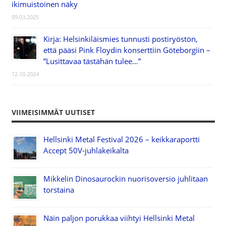
ikimuistoinen näky
09.03.2025
Kirja: Helsinkiläismies tunnusti postiryöstön,
että pääsi Pink Floydin konserttiin Göteborgiin –
”Lusittavaa tästähän tulee…”
12.10.2024
VIIMEISIMMÄT UUTISET
Hellsinki Metal Festival 2026 – keikkaraportti
Accept 50V-juhlakeikalta
Mikkelin Dinosaurockin nuorisoversio juhlitaan
torstaina
Näin paljon porukkaa viihtyi Hellsinki Metal