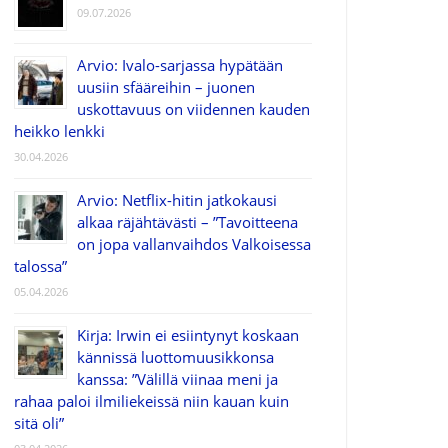
09.07.2026
Arvio: Ivalo-sarjassa hypätään
uusiin sfääreihin – juonen
uskottavuus on viidennen kauden
heikko lenkki
30.04.2026
Arvio: Netflix-hitin jatkokausi
alkaa räjähtävästi – ”Tavoitteena
on jopa vallanvaihdos Valkoisessa
talossa”
05.04.2026
Kirja: Irwin ei esiintynyt koskaan
kännissä luottomuusikkonsa
kanssa: ”Välillä viinaa meni ja
rahaa paloi ilmiliekeissä niin kauan kuin
sitä oli”