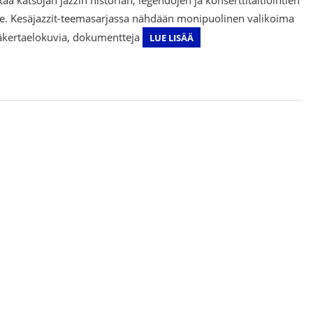
le. Kesäjazzit-teemasarjassa nähdään monipuolinen valikoima
kertaelokuvia, dokumentteja
LUE LISÄÄ