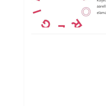
äärel
elämä