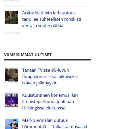
03.04.2026
Arvio: Netflixin leffauutuus
tarjoilee suhteellisen ronskisti
verta ja suolenpätkiä
20.03.2026
VIIMEISIMMÄT UUTISET
Tänään TV:ssä 90-luvun
floppijännäri – sai aikaiseksi
ikävän jälkipyykin
Kuusituntinen konemusiikin
ilmaistapahtuma juhlitaan
Helsingissä elokuussa
Marko Annalan uutuus
hämmentää – ”Tällaista musaa ei