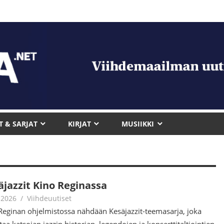
T & SARJAT
KIRJAT
MUSIIKKI
äjazzit Kino Reginassa
.2026
Juha Kaunisto
Viihdeuutiset
Reginan ohjelmistossa nähdään Kesäjazzit-teemasarja, joka
taa katsojan jazzin historian, legendojen ja konserttitaltiointien