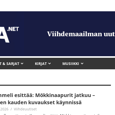
T & SARJAT
KIRJAT
MUSIIKKI
meli esittää: Mökkinaapurit jatkuu –
en kauden kuvaukset käynnissä
.2026
Juha Kaunisto
Viihdeuutiset