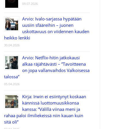
09.07.2026
Arvio: Ivalo-sarjassa hypätään
uusiin sfääreihin – juonen
uskottavuus on viidennen kauden
heikko lenkki
30.04.2026
Arvio: Netflix-hitin jatkokausi
alkaa räjähtävästi – ”Tavoitteena
on jopa vallanvaihdos Valkoisessa
talossa”
05.04.2026
Kirja: Irwin ei esiintynyt koskaan
kännissä luottomuusikkonsa
kanssa: ”Välillä viinaa meni ja
rahaa paloi ilmiliekeissä niin kauan kuin
sitä oli”