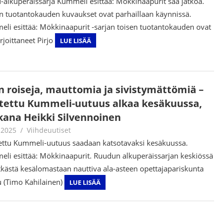
-alkuperäissarja Kummeli esittää: Mökkinaapurit saa jatkoa.
 tuotantokauden kuvaukset ovat parhaillaan käynnissä.
li esittää: Mökkinaapurit -sarjan toisen tuotantokauden ovat
rjoittaneet Pirjo
LUE LISÄÄ
an roiseja, mauttomia ja sivistymättömiä –
tettu Kummeli-uutuus alkaa kesäkuussa,
ana Heikki Silvennoinen
.2025
Juha Kaunisto
Viihdeuutiset
ttu Kummeli-uutuus saadaan katsotavaksi kesäkuussa.
li esittää: Mökkinaapurit. Ruudun alkuperäissarjan keskiössä
tkästä kesälomastaan nauttiva ala-asteen opettajapariskunta
u (Timo Kahilainen)
LUE LISÄÄ