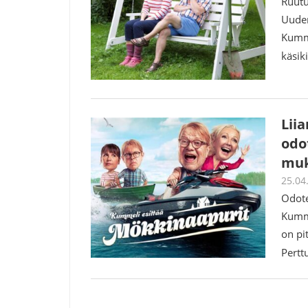
Ruutu
Uuden
Kumme
käsiki
Lii
odo
muk
25.04
Odote
Kumme
on pi
Pertt