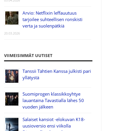
03.04.2026
Arvio: Netflixin leffauutuus
tarjoilee suhteellisen ronskisti
verta ja suolenpätkiä
20.03.2026
VIIMEISIMMÄT UUTISET
Tanssii Tähtien Kanssa julkisti pari
yllätystä
Suomiprogen klassikkoyhtye
lauantaina Tavastialla lähes 50
vuoden jälkeen
Salaiset kansiot -elokuvan K18-
uusioversio ensi viikolla