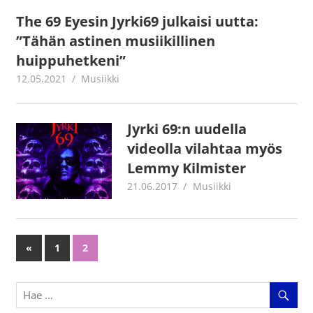
The 69 Eyesin Jyrki69 julkaisi uutta:
”Tähän astinen musiikillinen
huippuhetkeni”
12.05.2021
Juha Kaunisto
Musiikki
Jyrki 69:n uudella
videolla vilahtaa myös
Lemmy Kilmister
21.06.2017
Juha Kaunisto
Musiikki
«
Previous
1
2
Artikkelien
Posts
selaus