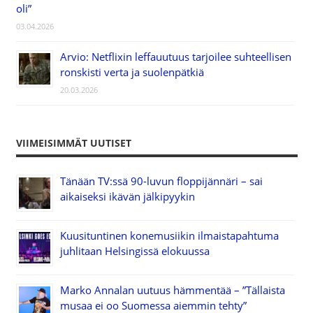
oli”
03.04.2026
Arvio: Netflixin leffauutuus tarjoilee suhteellisen
ronskisti verta ja suolenpätkiä
20.03.2026
VIIMEISIMMÄT UUTISET
Tänään TV:ssä 90-luvun floppijännäri – sai
aikaiseksi ikävän jälkipyykin
Kuusituntinen konemusiikin ilmaistapahtuma
juhlitaan Helsingissä elokuussa
Marko Annalan uutuus hämmentää – ”Tällaista
musaa ei oo Suomessa aiemmin tehty”