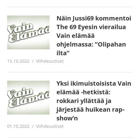
Näin Jussi69 kommentoi
The 69 Eyesin vierailua
Vain elämää
ohjelmassa: ”Olipahan
ilta”
15.10.2022
Juha Kaunisto
Viihdeuutiset
Yksi ikimuistoisista Vain
elämää -hetkistä:
rokkari yllättää ja
järjestää huikean rap-
show’n
01.10.2022
Juha Kaunisto
Viihdeuutiset