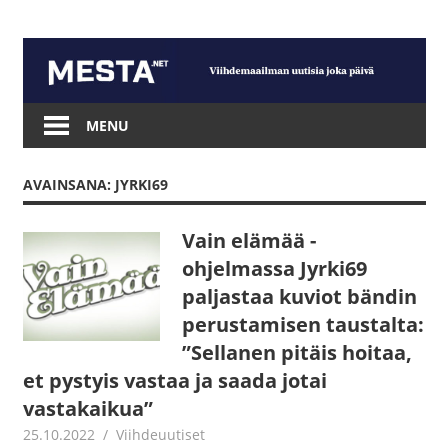
Skip
to
content
Mesta.net
MENU
AVAINSANA: JYRKI69
Vain elämää -
ohjelmassa Jyrki69
paljastaa kuviot bändin
perustamisen taustalta:
”Sellanen pitäis hoitaa,
et pystyis vastaa ja saada jotai
vastakaikua”
25.10.2022
Juha Kaunisto
Viihdeuutiset