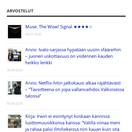
ARVOSTELUT
Muse: The Wow! Signal ★★★★☆
09.07.2026
Arvio: Ivalo-sarjassa hypätään uusiin sfääreihin
– juonen uskottavuus on viidennen kauden
heikko lenkki
30.04.2026
Arvio: Netflix-hitin jatkokausi alkaa räjähtävästi
– ”Tavoitteena on jopa vallanvaihdos Valkoisessa
talossa”
05.04.2026
Kirja: Irwin ei esiintynyt koskaan kännissä
luottomuusikkonsa kanssa: ”Välillä viinaa meni
ja rahaa paloi ilmiliekeissä niin kauan kuin sitä