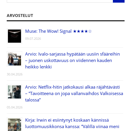
ARVOSTELUT
Muse: The Wow! Signal ★★★★☆
09.07.2026
Arvio: Ivalo-sarjassa hypätään uusiin sfääreihin
– juonen uskottavuus on viidennen kauden
heikko lenkki
30.04.2026
Arvio: Netflix-hitin jatkokausi alkaa räjähtävästi
– ”Tavoitteena on jopa vallanvaihdos Valkoisessa
talossa”
05.04.2026
Kirja: Irwin ei esiintynyt koskaan kännissä
luottomuusikkonsa kanssa: ”Välillä viinaa meni