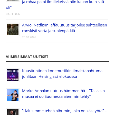
ja rahaa paloi ilmiliekeissä niin kauan kuin sitä
oli”
03.04.2026
Arvio: Netflixin leffauutuus tarjoilee suhteellisen
ronskisti verta ja suolenpätkiä
20.03.2026
VIIMEISIMMÄT UUTISET
Kuusituntinen konemusiikin ilmaistapahtuma
juhlitaan Helsingissä elokuussa
Marko Annalan uutuus hämmentää – ”Tällaista
musaa ei oo Suomessa aiemmin tehty”
”Halusimme tehdä albumin, joka on käsityötä” –