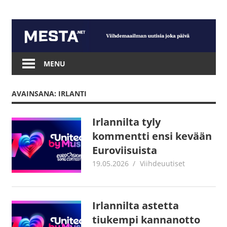
Skip
to
content
Mesta.net
MENU
AVAINSANA: IRLANTI
Irlannilta tyly
kommentti ensi kevään
Euroviisuista
19.05.2026
Juha Kaunisto
Viihdeuutiset
Irlannilta astetta
tiukempi kannanotto