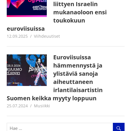
liittyen Israelin
mukanaoloon ensi
toukokuun
euroviisuissa
12.09.2025
Juha Kaunisto
Viihdeuutiset
Euroviisuissa
hämmennystä ja
ylistäviä sanoja
aiheuttaneen
irlantilaisartistin
Suomen keikka myyty loppuun
25.07.2024
Juha Kaunisto
Musiikki