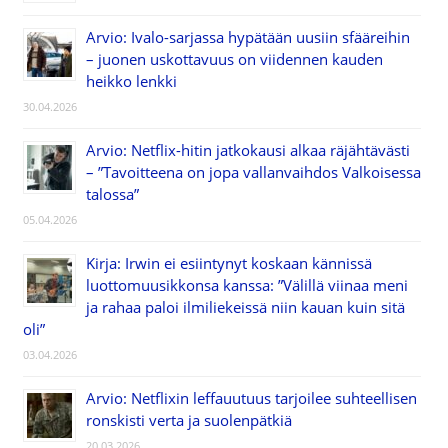
Arvio: Ivalo-sarjassa hypätään uusiin sfääreihin
– juonen uskottavuus on viidennen kauden
heikko lenkki
30.04.2026
Arvio: Netflix-hitin jatkokausi alkaa räjähtävästi
– ”Tavoitteena on jopa vallanvaihdos Valkoisessa
talossa”
05.04.2026
Kirja: Irwin ei esiintynyt koskaan kännissä
luottomuusikkonsa kanssa: ”Välillä viinaa meni
ja rahaa paloi ilmiliekeissä niin kauan kuin sitä
oli”
03.04.2026
Arvio: Netflixin leffauutuus tarjoilee suhteellisen
ronskisti verta ja suolenpätkiä
20.03.2026