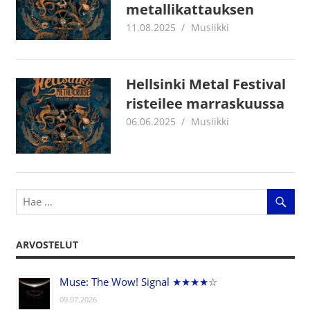
metallikattauksen
11.08.2025
Juha Kaunisto
Musiikki
Hellsinki Metal Festival
risteilee marraskuussa
06.06.2025
Juha Kaunisto
Musiikki
ARVOSTELUT
Muse: The Wow! Signal ★★★★☆
09.07.2026