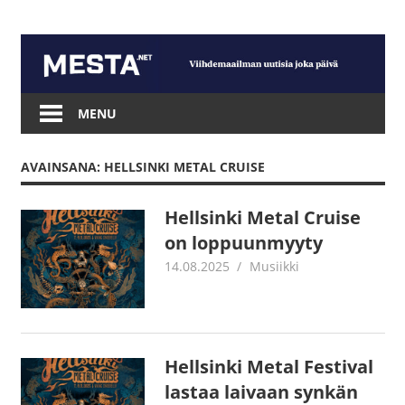
Skip
to
content
Mesta.net
MENU
AVAINSANA: HELLSINKI METAL CRUISE
Hellsinki Metal Cruise
on loppuunmyyty
14.08.2025
Juha Kaunisto
Musiikki
Hellsinki Metal Festival
lastaa laivaan synkän