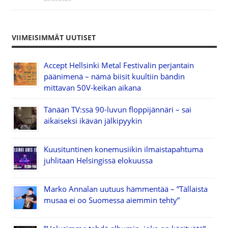
VIIMEISIMMÄT UUTISET
Accept Hellsinki Metal Festivalin perjantain
päänimenä – nämä biisit kuultiin bändin
mittavan 50V-keikan aikana
Tänään TV:ssä 90-luvun floppijännäri – sai
aikaiseksi ikävän jälkipyykin
Kuusituntinen konemusiikin ilmaistapahtuma
juhlitaan Helsingissä elokuussa
Marko Annalan uutuus hämmentää – ”Tällaista
musaa ei oo Suomessa aiemmin tehty”