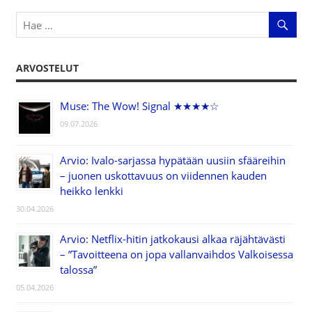
ARVOSTELUT
Muse: The Wow! Signal ★★★★☆
09.07.2026
Arvio: Ivalo-sarjassa hypätään uusiin sfääreihin
– juonen uskottavuus on viidennen kauden
heikko lenkki
30.04.2026
Arvio: Netflix-hitin jatkokausi alkaa räjähtävästi
– ”Tavoitteena on jopa vallanvaihdos Valkoisessa
talossa”
05.04.2026