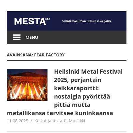
Skip
to
content
Mesta.net
MENU
AVAINSANA: FEAR FACTORY
Hellsinki Metal Festival
2025, perjantain
keikkaraportti:
nostalgia pyörittää
pittiä mutta
metallikansa tarvitsee kuninkaansa
11.08.2025
Juha Kaunisto
Keikat ja festarit
,
Musiikki