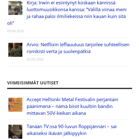
Kirja: Irwin ei esiintynyt koskaan kännissä
luottomuusikkonsa kanssa: ”Välillä viinaa meni
ja rahaa paloi ilmiliekeissä niin kauan kuin sitä
oli”
03.04.2026
Arvio: Netflixin leffauutuus tarjoilee suhteellisen
ronskisti verta ja suolenpätkiä
20.03.2026
VIIMEISIMMÄT UUTISET
Accept Hellsinki Metal Festivalin perjantain
päänimenä – nämä biisit kuultiin bändin
mittavan 50V-keikan aikana
Tänään TV:ssä 90-luvun floppijännäri – sai
aikaiseksi ikävän jälkipyykin