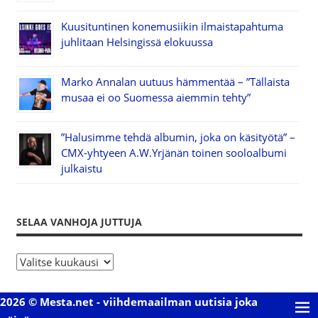
Kuusituntinen konemusiikin ilmaistapahtuma
juhlitaan Helsingissä elokuussa
Marko Annalan uutuus hämmentää – ”Tällaista
musaa ei oo Suomessa aiemmin tehty”
”Halusimme tehdä albumin, joka on käsityötä” –
CMX-yhtyeen A.W.Yrjänän toinen sooloalbumi
julkaistu
SELAA VANHOJA JUTTUJA
S
e
l
2026 © Mesta.net - viihdemaailman uutisia joka
a