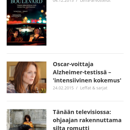
04.12.2015
Jouni Hirn
Leffa-arvostelut
Oscar-voittaja
Alzheimer-testissä –
'intensiivinen kokemus'
24.02.2015
mestanet
Leffat & sarjat
Tänään televisiossa:
ohjaajan rakennuttama
silta romutti