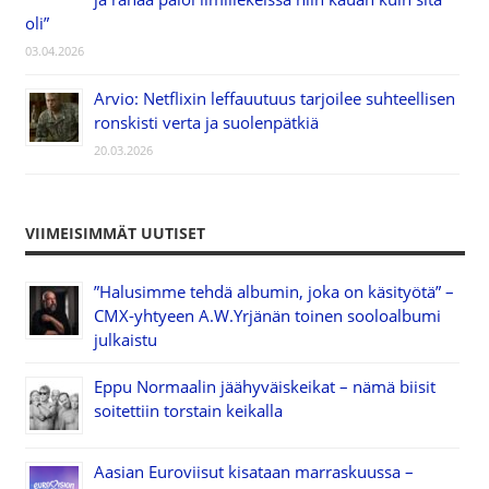
oli”
03.04.2026
Arvio: Netflixin leffauutuus tarjoilee suhteellisen
ronskisti verta ja suolenpätkiä
20.03.2026
VIIMEISIMMÄT UUTISET
”Halusimme tehdä albumin, joka on käsityötä” –
CMX-yhtyeen A.W.Yrjänän toinen sooloalbumi
julkaistu
Eppu Normaalin jäähyväiskeikat – nämä biisit
soitettiin torstain keikalla
Aasian Euroviisut kisataan marraskuussa –