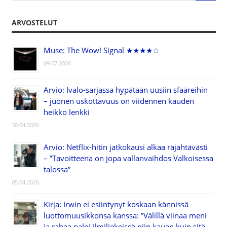
ARVOSTELUT
Muse: The Wow! Signal ★★★★☆
09.07.2026
Arvio: Ivalo-sarjassa hypätään uusiin sfääreihin
– juonen uskottavuus on viidennen kauden
heikko lenkki
30.04.2026
Arvio: Netflix-hitin jatkokausi alkaa räjähtävästi
– ”Tavoitteena on jopa vallanvaihdos Valkoisessa
talossa”
05.04.2026
Kirja: Irwin ei esiintynyt koskaan kännissä
luottomuusikkonsa kanssa: ”Välillä viinaa meni
ja rahaa paloi ilmiliekeissä niin kauan kuin sitä