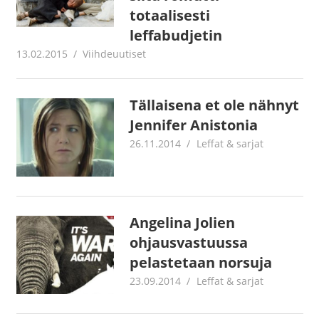
totaalisesti
leffabudjetin
13.02.2015
mestanet
Viihdeuutiset
Tällaisena et ole nähnyt
Jennifer Anistonia
26.11.2014
mestanet
Leffat & sarjat
Angelina Jolien
ohjausvastuussa
pelastetaan norsuja
23.09.2014
mestanet
Leffat & sarjat