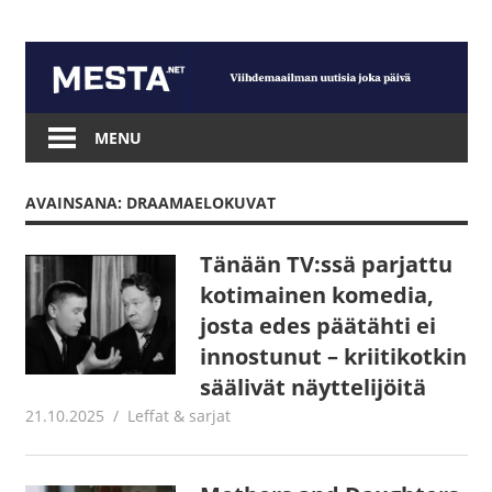
Skip
to
content
Mesta.net
MENU
AVAINSANA: DRAAMAELOKUVAT
Tänään TV:ssä parjattu
kotimainen komedia,
josta edes päätähti ei
innostunut – kriitikotkin
säälivät näyttelijöitä
21.10.2025
Jouni Hirn
Leffat & sarjat