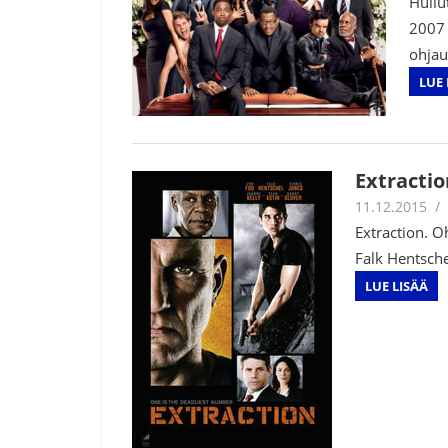
Hullu
2007 
ohjau
LUE 
Extractio
11.12.2015
Extraction. O
Falk Hentsche
LUE LISÄÄ