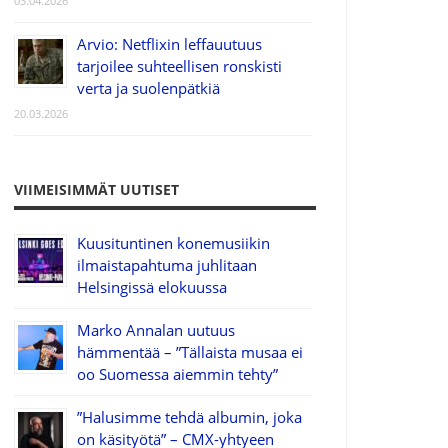
03.04.2026
Arvio: Netflixin leffauutuus
tarjoilee suhteellisen ronskisti
verta ja suolenpätkiä
20.03.2026
VIIMEISIMMÄT UUTISET
Kuusituntinen konemusiikin
ilmaistapahtuma juhlitaan
Helsingissä elokuussa
Marko Annalan uutuus
hämmentää – ”Tällaista musaa ei
oo Suomessa aiemmin tehty”
”Halusimme tehdä albumin, joka
on käsityötä” – CMX-yhtyeen