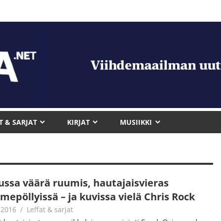
T & SARJAT
KIRJAT
MUSIIKKI
ussa väärä ruumis, hautajaisvieras
mepöllyissä – ja kuvissa vielä Chris Rock
.2016
Juha Kaunisto
Leffat & sarjat