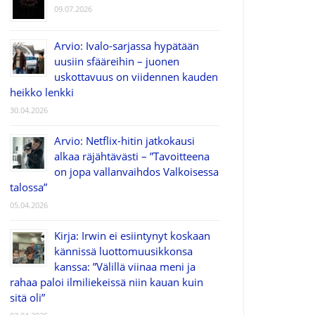
09.07.2026
Arvio: Ivalo-sarjassa hypätään
uusiin sfääreihin – juonen
uskottavuus on viidennen kauden
heikko lenkki
30.04.2026
Arvio: Netflix-hitin jatkokausi
alkaa räjähtävästi – ”Tavoitteena
on jopa vallanvaihdos Valkoisessa
talossa”
05.04.2026
Kirja: Irwin ei esiintynyt koskaan
kännissä luottomuusikkonsa
kanssa: ”Välillä viinaa meni ja
rahaa paloi ilmiliekeissä niin kauan kuin
sitä oli”