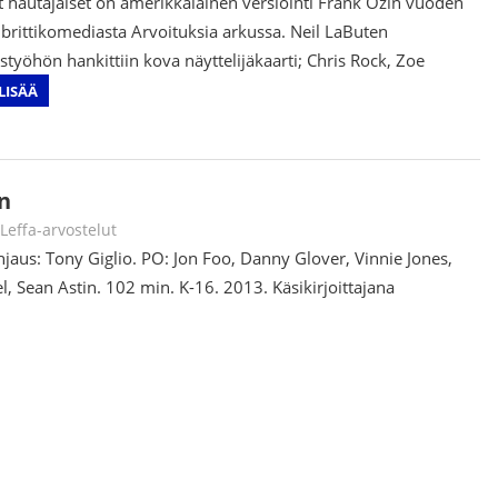
t hautajaiset on amerikkalainen versiointi Frank Ozin vuoden
brittikomediasta Arvoituksia arkussa. Neil LaButen
styöhön hankittiin kova näyttelijäkaarti; Chris Rock, Zoe
LISÄÄ
n
Jouni Hirn
Leffa-arvostelut
hjaus: Tony Giglio. PO: Jon Foo, Danny Glover, Vinnie Jones,
l, Sean Astin. 102 min. K-16. 2013. Käsikirjoittajana