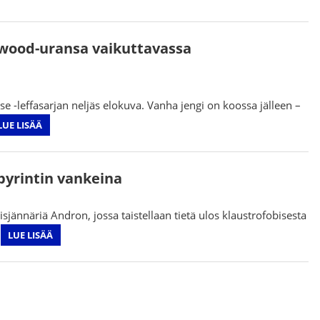
lywood-uransa vaikuttavassa
 -leffasarjan neljäs elokuva. Vanha jengi on koossa jälleen –
LUE LISÄÄ
byrintin vankeina
sjännäriä Andron, jossa taistellaan tietä ulos klaustrofobisesta
,
LUE LISÄÄ