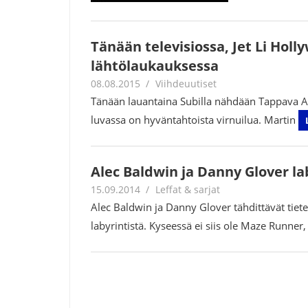
Tänään televisiossa, Jet Li Hol
lähtölaukauksessa
08.08.2015
mestanet
Viihdeuutiset
Tänään lauantaina Subilla nähdään Tappava Ase
luvassa on hyväntahtoista virnuilua. Martin
Alec Baldwin ja Danny Glover la
15.09.2014
mestanet
Leffat & sarjat
Alec Baldwin ja Danny Glover tähdittävät tietei
labyrintistä. Kyseessä ei siis ole Maze Runner