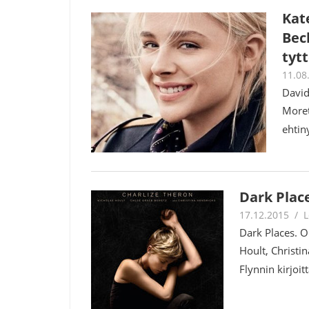
Kat
Bec
tyt
11.08
David
Moret
ehtin
Dark Plac
17.12.2015
J
L
Dark Places. O
Hoult, Christi
Flynnin kirjoi