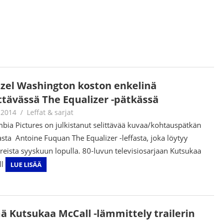
zel Washington koston enkelinä
ittävässä The Equalizer -pätkässä
.2014
mestanet
Leffat & sarjat
bia Pictures on julkistanut selittävää kuvaa/kohtauspätkän
asta Antoine Fuquan The Equalizer -leffasta, joka löytyy
ereista syyskuun lopulla. 80-luvun televisiosarjaan Kutsukaa
ll
LUE LISÄÄ
 Kutsukaa McCall -lämmittely trailerin