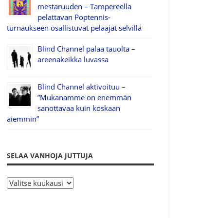
mestaruuden – Tampereella
pelattavan Poptennis-
turnaukseen osallistuvat pelaajat selvillä
Blind Channel palaa tauolta –
areenakeikka luvassa
Blind Channel aktivoituu –
”Mukanamme on enemmän
sanottavaa kuin koskaan
aiemmin”
SELAA VANHOJA JUTTUJA
S
e
l