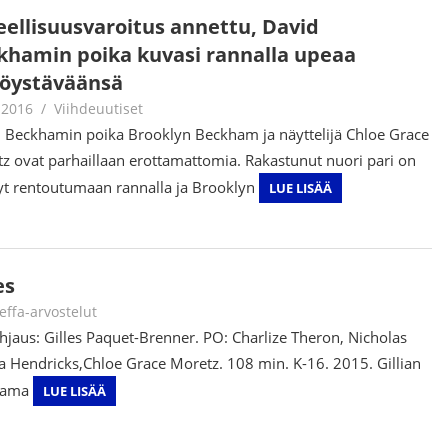
eellisuusvaroitus annettu, David
khamin poika kuvasi rannalla upeaa
töystäväänsä
.2016
Juha Kaunisto
Viihdeuutiset
 Beckhamin poika Brooklyn Beckham ja näyttelijä Chloe Grace
z ovat parhaillaan erottamattomia. Rakastunut nuori pari on
yt rentoutumaan rannalla ja Brooklyn
LUE LISÄÄ
es
ouni Hirn
effa-arvostelut
hjaus: Gilles Paquet-Brenner. PO: Charlize Theron, Nicholas
na Hendricks,Chloe Grace Moretz. 108 min. K-16. 2015. Gillian
ttama
LUE LISÄÄ