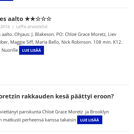
des aalto ★★☆☆☆
.2016
Juha Kaunisto
Leffa-arvostelut
s aalto. Ohjaus: J. Blakeson. PO: Chloë Grace Moretz, Liev
iber, Maggie Siff, Maria Bello, Nick Robinson. 108 min. K12.
 Nuorille
LUE LISÄÄ
oretzin rakkauden kesä päättyi eroon?
viettänyt pariskunta Chloë Grace Moretz ja Brooklyn
m matkusti perheensä kanssa takaisin
LUE LISÄÄ