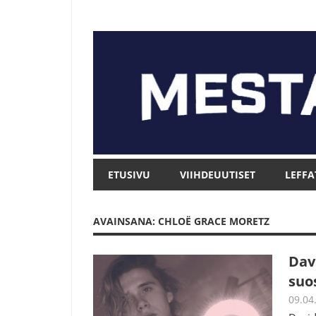
Skip
to
content
Mesta.net
Mesta.net
ETUSIVU
VIIHDEUUTISET
LEFFA
AVAINSANA: CHLOË GRACE MORETZ
Dav
suo
09.04