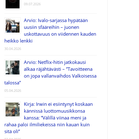
09.07.2026
Arvio: Ivalo-sarjassa hypätään
uusiin sfääreihin – juonen
uskottavuus on viidennen kauden
heikko lenkki
30.04.2026
Arvio: Netflix-hitin jatkokausi
alkaa räjähtävästi – ”Tavoitteena
on jopa vallanvaihdos Valkoisessa
talossa”
05.04.2026
Kirja: Irwin ei esiintynyt koskaan
kännissä luottomuusikkonsa
kanssa: ”Välillä viinaa meni ja
rahaa paloi ilmiliekeissä niin kauan kuin
sitä oli”