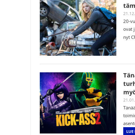
tämä
21.12
20-vu
ovat 
nyt C
Tänä
tur
myö
21.01
Tänää
toimi
asent
LUE 