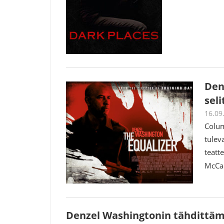
Den
sel
16.09
Colum
tulev
teatt
McCa
Denzel Washingtonin tähdittämä