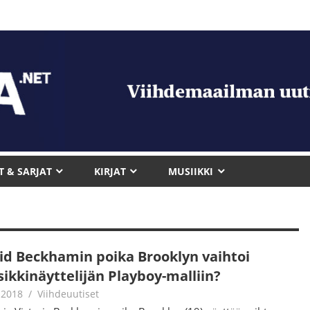
T & SARJAT
KIRJAT
MUSIIKKI
id Beckhamin poika Brooklyn vaihtoi
sikkinäyttelijän Playboy-malliin?
.2018
Juha Kaunisto
Viihdeuutiset