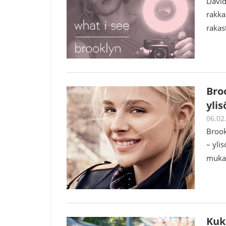
David
rakka
rakas
Bro
yli
06.02
Brook
– yli
muka
Kuk