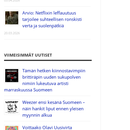
03.04.2026
Arvio: Netflixin leffauutuus
tarjoilee suhteellisen ronskisti
verta ja suolenpätkiä
20.03.2026
VIIMEISIMMÄT UUTISET
Tämän hetken kiinnostavimpiin
brittiräpin uuden sukupolven
nimiin lukeutuva artisti
marraskuussa Suomeen
Weezer ensi kesänä Suomeen –
näin hankit liput ennen yleisen
myynnin alkua
Voittaako Olavi Uusivirta