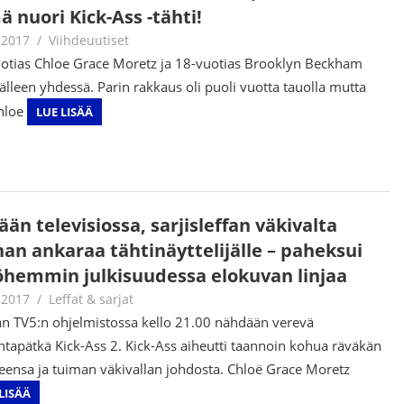
 nuori Kick-Ass -tähti!
.2017
Juha Kaunisto
Viihdeuutiset
otias Chloe Grace Moretz ja 18-vuotias Brooklyn Beckham
jälleen yhdessä. Parin rakkaus oli puoli vuotta tauolla mutta
hloe
LUE LISÄÄ
än televisiossa, sarjisleffan väkivalta
han ankaraa tähtinäyttelijälle – paheksui
hemmin julkisuudessa elokuvan linjaa
.2017
Juha Kaunisto
Leffat & sarjat
n TV5:n ohjelmistossa kello 21.00 nähdään verevä
ntapätkä Kick-Ass 2. Kick-Ass aiheutti taannoin kohua räväkän
eensa ja tuiman väkivallan johdosta. Chloë Grace Moretz
LISÄÄ