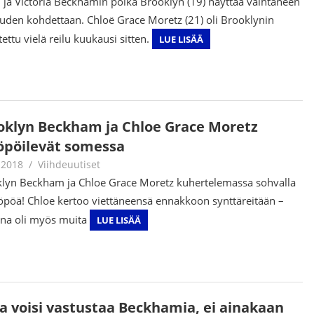
 ja Victoria Beckhamin poika Brooklyn (19) näyttää vaihtaneen
uden kohdettaan. Chloë Grace Moretz (21) oli Brooklynin
tettu vielä reilu kuukausi sitten.
LUE LISÄÄ
oklyn Beckham ja Chloe Grace Moretz
söpöilevät somessa
.2018
Juha Kaunisto
Viihdeuutiset
lyn Beckham ja Chloe Grace Moretz kuhertelemassa sohvalla
söpöä! Chloe kertoo viettäneensä ennakkoon synttäreitään –
na oli myös muita
LUE LISÄÄ
a voisi vastustaa Beckhamia, ei ainakaan