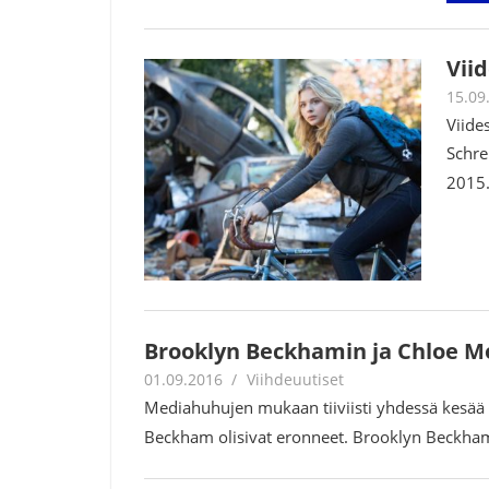
Vii
15.09
Viide
Schre
2015.
Brooklyn Beckhamin ja Chloe M
01.09.2016
Juha Kaunisto
Viihdeuutiset
Mediahuhujen mukaan tiiviisti yhdessä kesää 
Beckham olisivat eronneet. Brooklyn Beckha