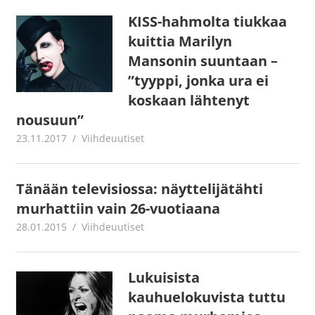
KISS-hahmolta tiukkaa
kuittia Marilyn
Mansonin suuntaan –
”tyyppi, jonka ura ei
koskaan lähtenyt
nousuun”
23.11.2017
Juha Kaunisto
Viihdeuutiset
Tänään televisiossa: näyttelijätähti
murhattiin vain 26-vuotiaana
28.01.2015
mestanet
Viihdeuutiset
Lukuisista
kauhuelokuvista tuttu