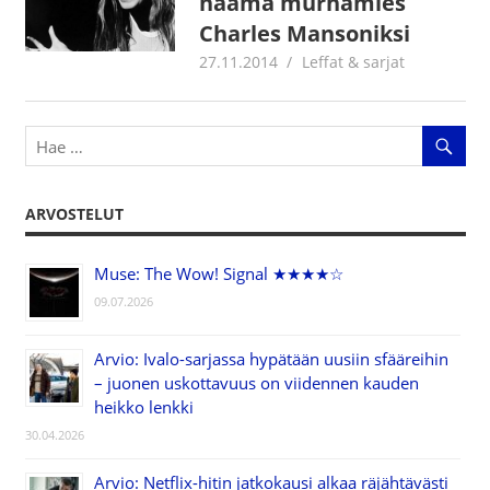
naama murhamies
Charles Mansoniksi
27.11.2014
mestanet
Leffat & sarjat
ARVOSTELUT
Muse: The Wow! Signal ★★★★☆
09.07.2026
Arvio: Ivalo-sarjassa hypätään uusiin sfääreihin
– juonen uskottavuus on viidennen kauden
heikko lenkki
30.04.2026
Arvio: Netflix-hitin jatkokausi alkaa räjähtävästi