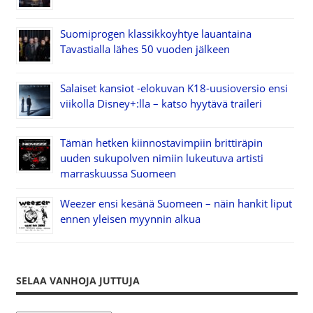
Suomiprogen klassikkoyhtye lauantaina
Tavastialla lähes 50 vuoden jälkeen
Salaiset kansiot -elokuvan K18-uusioversio ensi
viikolla Disney+:lla – katso hyytävä traileri
Tämän hetken kiinnostavimpiin brittiräpin
uuden sukupolven nimiin lukeutuva artisti
marraskuussa Suomeen
Weezer ensi kesänä Suomeen – näin hankit liput
ennen yleisen myynnin alkua
SELAA VANHOJA JUTTUJA