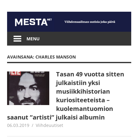
Skip
to
content
Mesta.net
MENU
AVAINSANA: CHARLES MANSON
Tasan 49 vuotta sitten
julkaistiin yksi
musiikkihistorian
kuriositeeteista –
kuolemantuomion
saanut ”artisti” julkaisi albumin
06.03.2019
Juha Kaunisto
Viihdeuutiset