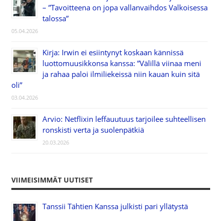
– ”Tavoitteena on jopa vallanvaihdos Valkoisessa
talossa”
05.04.2026
Kirja: Irwin ei esiintynyt koskaan kännissä
luottomuusikkonsa kanssa: ”Välillä viinaa meni
ja rahaa paloi ilmiliekeissä niin kauan kuin sitä
oli”
03.04.2026
Arvio: Netflixin leffauutuus tarjoilee suhteellisen
ronskisti verta ja suolenpätkiä
20.03.2026
VIIMEISIMMÄT UUTISET
Tanssii Tähtien Kanssa julkisti pari yllätystä