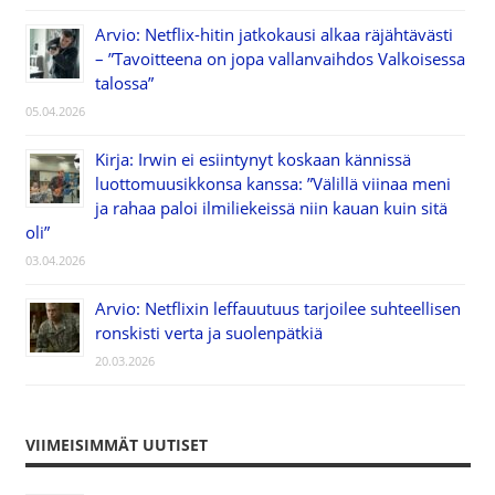
Arvio: Netflix-hitin jatkokausi alkaa räjähtävästi
– ”Tavoitteena on jopa vallanvaihdos Valkoisessa
talossa”
05.04.2026
Kirja: Irwin ei esiintynyt koskaan kännissä
luottomuusikkonsa kanssa: ”Välillä viinaa meni
ja rahaa paloi ilmiliekeissä niin kauan kuin sitä
oli”
03.04.2026
Arvio: Netflixin leffauutuus tarjoilee suhteellisen
ronskisti verta ja suolenpätkiä
20.03.2026
VIIMEISIMMÄT UUTISET