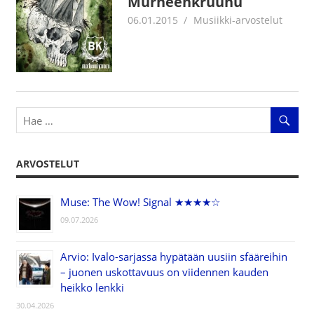
Murheenkruunu
06.01.2015
Jouni Hirn
Musiikki-arvostelut
ARVOSTELUT
Muse: The Wow! Signal ★★★★☆
09.07.2026
Arvio: Ivalo-sarjassa hypätään uusiin sfääreihin
– juonen uskottavuus on viidennen kauden
heikko lenkki
30.04.2026