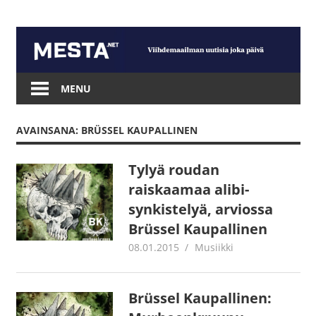
Skip
to
content
Mesta.net
MENU
AVAINSANA: BRÜSSEL KAUPALLINEN
Tylyä roudan
raiskaamaa alibi-
synkistelyä, arviossa
Brüssel Kaupallinen
08.01.2015
mestanet
Musiikki
Brüssel Kaupallinen: