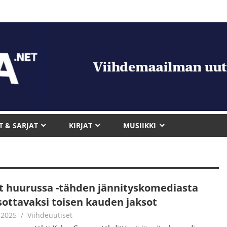
T & SARJAT
KIRJAT
MUSIIKKI
lit huurussa -tähden jännityskomediasta
sottavaksi toisen kauden jaksot
.2025
Juha Kaunisto
Viihdeuutiset