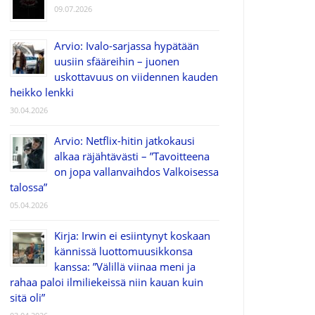
09.07.2026
Arvio: Ivalo-sarjassa hypätään
uusiin sfääreihin – juonen
uskottavuus on viidennen kauden
heikko lenkki
30.04.2026
Arvio: Netflix-hitin jatkokausi
alkaa räjähtävästi – ”Tavoitteena
on jopa vallanvaihdos Valkoisessa
talossa”
05.04.2026
Kirja: Irwin ei esiintynyt koskaan
kännissä luottomuusikkonsa
kanssa: ”Välillä viinaa meni ja
rahaa paloi ilmiliekeissä niin kauan kuin
sitä oli”