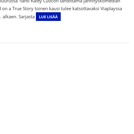
t huurussa -tähti Kaley Cuocon tähdittämä jännityskomedian
 on a True Story toinen kausi tulee katsottavaksi Viaplayssa
. alkaen. Sarjasta
LUE LISÄÄ