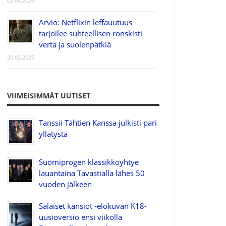
03.04.2026
Arvio: Netflixin leffauutuus
tarjoilee suhteellisen ronskisti
verta ja suolenpätkiä
20.03.2026
VIIMEISIMMÄT UUTISET
Tanssii Tähtien Kanssa julkisti pari
yllätystä
Suomiprogen klassikkoyhtye
lauantaina Tavastialla lähes 50
vuoden jälkeen
Salaiset kansiot -elokuvan K18-
uusioversio ensi viikolla