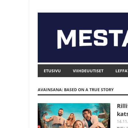
Skip
to
content
Mesta.net
Mesta.net
ETUSIVU
VIIHDEUUTISET
LEFFA
AVAINSANA: BASED ON A TRUE STORY
Ril
kat
14.11