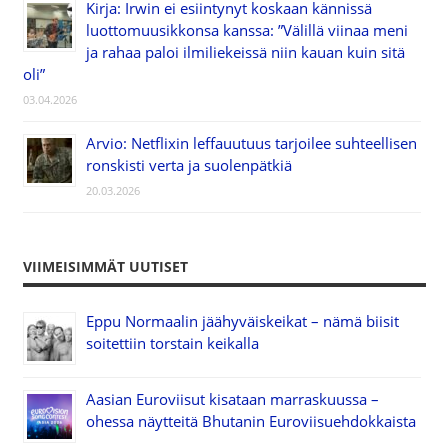
Kirja: Irwin ei esiintynyt koskaan kännissä
luottomuusikkonsa kanssa: ”Välillä viinaa meni
ja rahaa paloi ilmiliekeissä niin kauan kuin sitä
oli”
03.04.2026
Arvio: Netflixin leffauutuus tarjoilee suhteellisen
ronskisti verta ja suolenpätkiä
20.03.2026
VIIMEISIMMÄT UUTISET
Eppu Normaalin jäähyväiskeikat – nämä biisit
soitettiin torstain keikalla
Aasian Euroviisut kisataan marraskuussa –
ohessa näytteitä Bhutanin Euroviisuehdokkaista