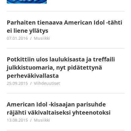
Parhaiten tienaava American Idol -tähti
ei liene yllätys
07.01.2016
mestanet
Musiikki
Potkittiin ulos laulukisasta ja treffaili
julkkistuomaria, nyt pidätettynä
perheväkivallasta
25.09.2015
mestanet
Viihdeuutiset
American Idol -kisaajan parisuhde
räjähti väkivaltaiseksi yhteenotoksi
13.08.2015
mestanet
Musiikki