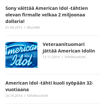
Sony väittää American Idol -tähtien
olevan firmalle velkaa 2 miljoonaa
dollaria!
01.04.2015
mestanet
Musiikki
Veteraanituomari
jättää American Idolin
12.11.2014
mestanet
Viihdeuutiset
American Idol -tähti kuoli syöpään 32-
vuotiaana
20.10.2014
mestanet
Viihdeuutiset