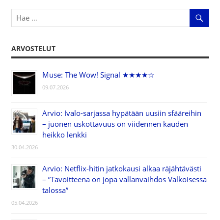
ARVOSTELUT
Muse: The Wow! Signal ★★★★☆
09.07.2026
Arvio: Ivalo-sarjassa hypätään uusiin sfääreihin
– juonen uskottavuus on viidennen kauden
heikko lenkki
30.04.2026
Arvio: Netflix-hitin jatkokausi alkaa räjähtävästi
– ”Tavoitteena on jopa vallanvaihdos Valkoisessa
talossa”
05.04.2026