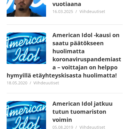
vuotiaana
16.03.2025
Jouni Hirn
Viihdeuutiset
American Idol -kausi on
saatu päätökseen
huolimatta
koronaviruspandemiast
a – voittajan on helppo
hymyillä etäyhteyskisasta huolimatta!
18.05.2020
Juha Kaunisto
Viihdeuutiset
American Idol jatkuu
tutun tuomariston
voimin
05.08.2019
Juha Kaunisto
Viihdeuutiset