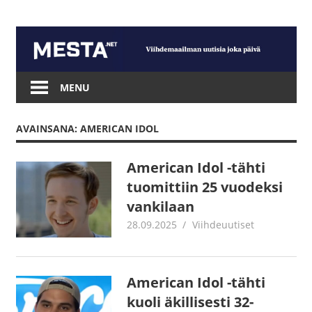
Skip
to
content
Mesta.net
MENU
AVAINSANA: AMERICAN IDOL
American Idol -tähti
tuomittiin 25 vuodeksi
vankilaan
28.09.2025
Jouni Hirn
Viihdeuutiset
American Idol -tähti
kuoli äkillisesti 32-