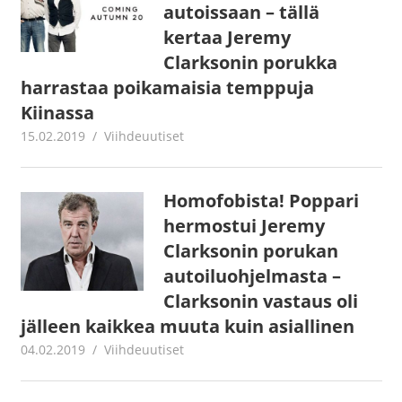
autoissaan – tällä
kertaa Jeremy
Clarksonin porukka
harrastaa poikamaisia temppuja
Kiinassa
15.02.2019
Juha Kaunisto
Viihdeuutiset
Homofobista! Poppari
hermostui Jeremy
Clarksonin porukan
autoiluohjelmasta –
Clarksonin vastaus oli
jälleen kaikkea muuta kuin asiallinen
04.02.2019
Juha Kaunisto
Viihdeuutiset