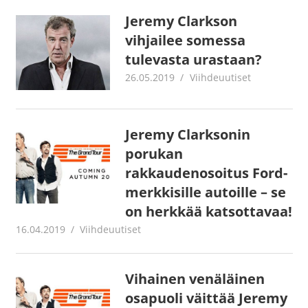
Jeremy Clarkson
vihjailee somessa
tulevasta urastaan?
26.05.2019
Juha Kaunisto
Viihdeuutiset
Jeremy Clarksonin
porukan
rakkaudenosoitus Ford-
merkkisille autoille – se
on herkkää katsottavaa!
16.04.2019
Juha Kaunisto
Viihdeuutiset
Vihainen venäläinen
osapuoli väittää Jeremy