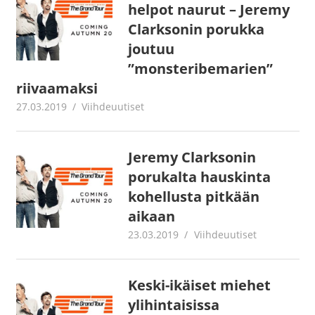
helpot naurut – Jeremy
Clarksonin porukka
joutuu
”monsteribemarien”
riivaamaksi
27.03.2019
Juha Kaunisto
Viihdeuutiset
Jeremy Clarksonin
porukalta hauskinta
kohellusta pitkään
aikaan
23.03.2019
Juha Kaunisto
Viihdeuutiset
Keski-ikäiset miehet
ylihintaisissa