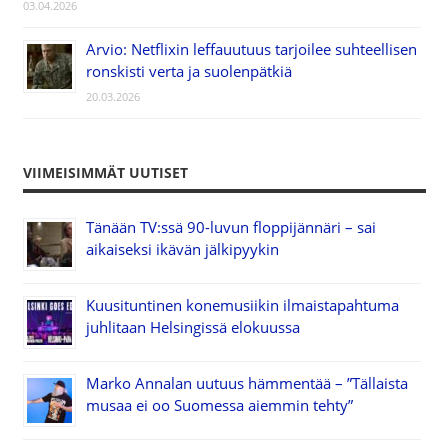
03.04.2026
Arvio: Netflixin leffauutuus tarjoilee suhteellisen
ronskisti verta ja suolenpätkiä
20.03.2026
VIIMEISIMMÄT UUTISET
Tänään TV:ssä 90-luvun floppijännäri – sai
aikaiseksi ikävän jälkipyykin
Kuusituntinen konemusiikin ilmaistapahtuma
juhlitaan Helsingissä elokuussa
Marko Annalan uutuus hämmentää – ”Tällaista
musaa ei oo Suomessa aiemmin tehty”