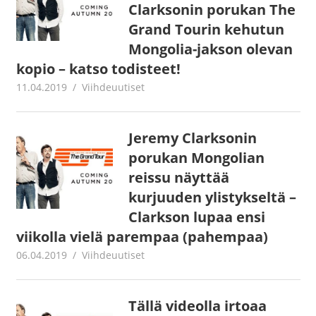
Clarksonin porukan The
Grand Tourin kehutun
Mongolia-jakson olevan
kopio – katso todisteet!
11.04.2019
Juha Kaunisto
Viihdeuutiset
Jeremy Clarksonin
porukan Mongolian
reissu näyttää
kurjuuden ylistykseltä –
Clarkson lupaa ensi
viikolla vielä parempaa (pahempaa)
06.04.2019
Juha Kaunisto
Viihdeuutiset
Tällä videolla irtoaa