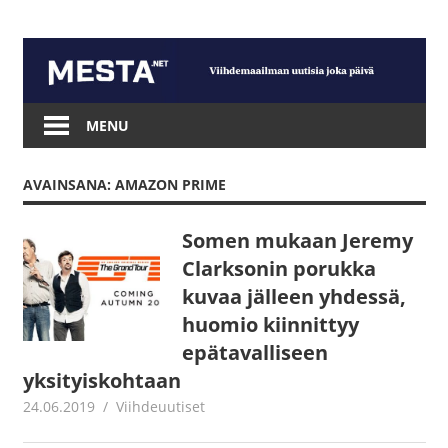
Skip
to
content
Mesta.net
MENU
AVAINSANA: AMAZON PRIME
Somen mukaan Jeremy
Clarksonin porukka
kuvaa jälleen yhdessä,
huomio kiinnittyy
epätavalliseen
yksityiskohtaan
24.06.2019
Juha Kaunisto
Viihdeuutiset