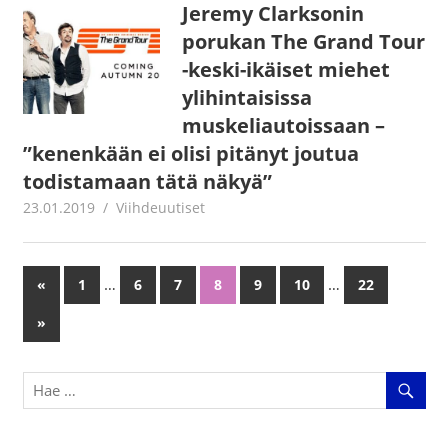
Jeremy Clarksonin
porukan The Grand Tour
-keski-ikäiset miehet
ylihintaisissa
muskeliautoissaan –
”kenenkään ei olisi pitänyt joutua
todistamaan tätä näkyä”
23.01.2019
Juha Kaunisto
Viihdeuutiset
…
…
«
Previous
1
6
7
8
9
10
22
Artikkelien
Posts
Next
»
selaus
Posts