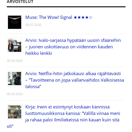
ARVOSTELUT
Muse: The Wow! Signal ★★★★☆
09.07.2026
Arvio: Ivalo-sarjassa hypätään uusiin sfääreihin
– juonen uskottavuus on viidennen kauden
heikko lenkki
30.04.2026
Arvio: Netflix-hitin jatkokausi alkaa räjähtävästi
– ”Tavoitteena on jopa vallanvaihdos Valkoisessa
talossa”
05.04.2026
Kirja: Irwin ei esiintynyt koskaan kännissä
luottomuusikkonsa kanssa: ”Välillä viinaa meni
ja rahaa paloi ilmiliekeissä niin kauan kuin sitä
oli”