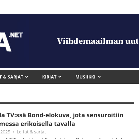
T & SARJAT
KIRJAT
MUSIIKKI
lla TV:ssä Bond-elokuva, jota sensuroitiin
messa erikoisella tavalla
.2025
Jouni Hirn
Leffat & sarjat