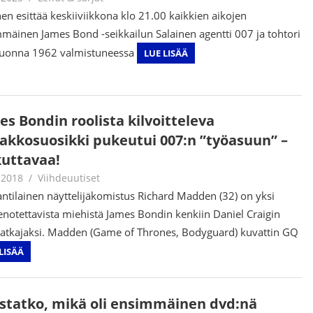
en esittää keskiiviikkona klo 21.00 kaikkien aikojen
mäinen James Bond -seikkailun Salainen agentti 007 ja tohtori
uonna 1962 valmistuneessa
LUE LISÄÄ
es Bondin roolista kilvoitteleva
akkosuosikki pukeutui 007:n ”työasuun” –
kuttavaa!
.2018
Juha Kaunisto
Viihdeuutiset
antilainen näyttelijäkomistus Richard Madden (32) on yksi
enotettavista miehistä James Bondin kenkiin Daniel Craigin
jatkajaksi. Madden (Game of Thrones, Bodyguard) kuvattin GQ
LISÄÄ
statko, mikä oli ensimmäinen dvd:nä