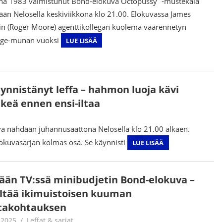
a 1983 valmistunut Bond-elokuva Octopussy¨-mustekala
tään Nelosella keskiviikkona klo 21.00. Elokuvassa James
n (Roger Moore) agenttikollegan kuolema väärennetyn
rge-munan vuoksi
LUE LISÄÄ
nnistänyt leffa – hahmon luoja kävi
keä ennen ensi-iltaa
uva nähdään juhannusaattona Nelosella klo 21.00 alkaen.
okuvasarjan kolmas osa. Se käynnisti
LUE LISÄÄ
ään TV:ssä minibudjetin Bond-elokuva –
ältää ikimuistoisen kuuman
takohtauksen
.2025
Jouni Hirn
Leffat & sarjat