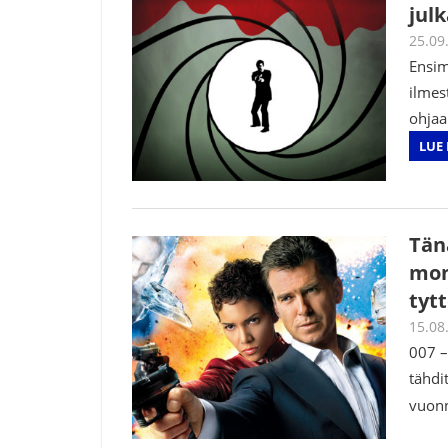
jul
25.09
Ensim
ilmes
ohjaa
LUE 
Tän
mon
tyt
15.08
007 –
tähdi
vuonn