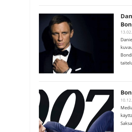
Dan
Bon
13.02
Danie
kuvau
Bondi
taite
Bon
10.12
Media
käytt
Saksa