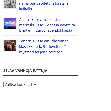
nämä biisit soitettiin torstain
keikalla
Aasian Euroviisut kisataan
marraskuussa – ohessa näytteitä
Bhutanin Euroviisuehdokkaista
Tänään TV:ssä ainutlaatuinen
klassikkoleffa 90-luvulta – ”…
mysteeri tai jännitysteos”
SELAA VANHOJA JUTTUJA
S
e
l
a
a