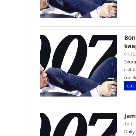
Bon
kaa
04.12
Seura
esitt
rooli
LUE 
Jam
14.11
Daily