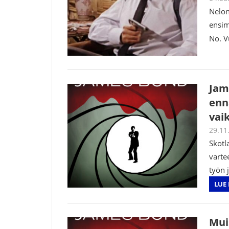
Nelon
ensim
No. V
Jam
enn
vai
29.11
Skotl
varte
työn 
LUE 
Mui