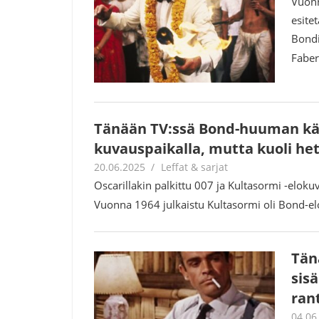
Vuonn
esite
Bondi
Fabe
Tänään TV:ssä Bond-huuman käy
kuvauspaikalla, mutta kuoli het
20.06.2025
Jouni Hirn
Leffat & sarjat
Oscarillakin palkittu 007 ja Kultasormi -elok
Vuonna 1964 julkaistu Kultasormi oli Bond-el
Tän
sis
ran
04.06