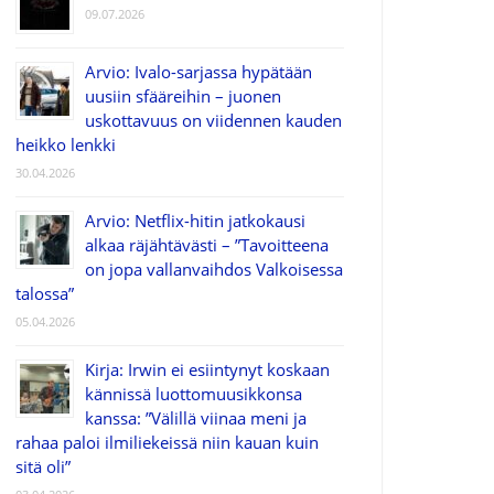
09.07.2026
Arvio: Ivalo-sarjassa hypätään
uusiin sfääreihin – juonen
uskottavuus on viidennen kauden
heikko lenkki
30.04.2026
Arvio: Netflix-hitin jatkokausi
alkaa räjähtävästi – ”Tavoitteena
on jopa vallanvaihdos Valkoisessa
talossa”
05.04.2026
Kirja: Irwin ei esiintynyt koskaan
kännissä luottomuusikkonsa
kanssa: ”Välillä viinaa meni ja
rahaa paloi ilmiliekeissä niin kauan kuin
sitä oli”