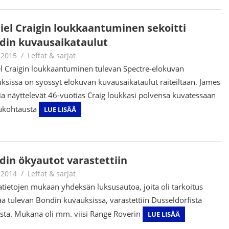
iel Craigin loukkaantuminen sekoitti
din kuvausaikataulut
.2015
mestanet
Leffat & sarjat
l Craigin loukkaantuminen tulevan Spectre-elokuvan
ksissa on syössyt elokuvan kuvausaikataulut raiteiltaan. James
a näyttelevät 46-vuotias Craig loukkasi polvensa kuvatessaan
lukohtausta
LUE LISÄÄ
din ökyautot varastettiin
.2014
mestanet
Leffat & sarjat
tietojen mukaan yhdeksän luksusautoa, joita oli tarkoitus
ää tulevan Bondin kuvauksissa, varastettiin Dusseldorfista
sta. Mukana oli mm. viisi Range Roverin
LUE LISÄÄ