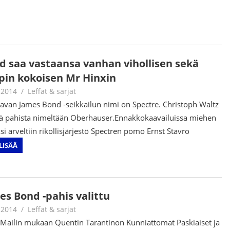
d saa vastaansa vanhan vihollisen sekä
pin kokoisen Mr Hinxin
.2014
mestanet
Leffat & sarjat
avan James Bond -seikkailun nimi on Spectre. Christoph Waltz
ää pahista nimeltään Oberhauser.Ennakkokaavailuissa miehen
ksi arveltiin rikollisjärjestö Spectren pomo Ernst Stavro
LISÄÄ
es Bond -pahis valittu
.2014
mestanet
Leffat & sarjat
 Mailin mukaan Quentin Tarantinon Kunniattomat Paskiaiset ja