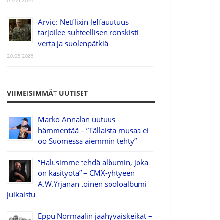
03.04.2026
Arvio: Netflixin leffauutuus
tarjoilee suhteellisen ronskisti
verta ja suolenpätkiä
20.03.2026
VIIMEISIMMÄT UUTISET
Marko Annalan uutuus
hämmentää – ”Tällaista musaa ei
oo Suomessa aiemmin tehty”
”Halusimme tehdä albumin, joka
on käsityötä” – CMX-yhtyeen
A.W.Yrjänän toinen sooloalbumi
julkaistu
Eppu Normaalin jäähyväiskeikat –